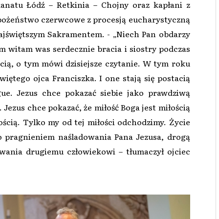
anatu Łódź – Retkinia – Chojny oraz kapłani z
nabożeństwo czerwcowe z procesją eucharystyczną
ajświętszym Sakramentem. - „Niech Pan obdarzy
 witam was serdecznie bracia i siostry podczas
ścią, o tym mówi dzisiejsze czytanie. W tym roku
iętego ojca Franciszka. I one stają się postacią
gue. Jezus chce pokazać siebie jako prawdziwą
. Jezus chce pokazać, że miłość Boga jest miłością
cią. Tylko my od tej miłości odchodzimy. Życie
o pragnieniem naśladowania Pana Jezusa, drogą
owania drugiemu człowiekowi – tłumaczył ojciec