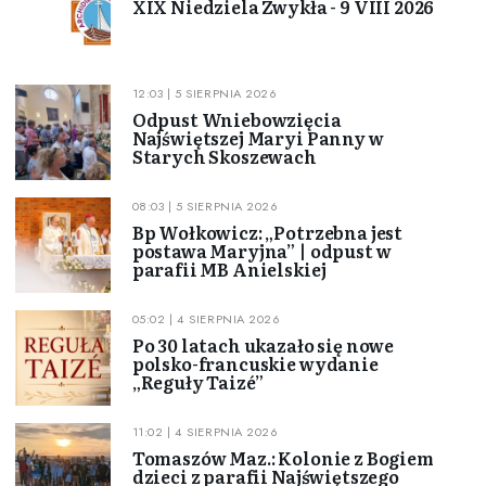
XIX Niedziela Zwykła - 9 VIII 2026
12:03 | 5 SIERPNIA 2026
Odpust Wniebowzięcia
Najświętszej Maryi Panny w
Starych Skoszewach
08:03 | 5 SIERPNIA 2026
Bp Wołkowicz: „Potrzebna jest
postawa Maryjna” | odpust w
parafii MB Anielskiej
05:02 | 4 SIERPNIA 2026
Po 30 latach ukazało się nowe
polsko-francuskie wydanie
„Reguły Taizé”
11:02 | 4 SIERPNIA 2026
Tomaszów Maz.: Kolonie z Bogiem
dzieci z parafii Najświętszego