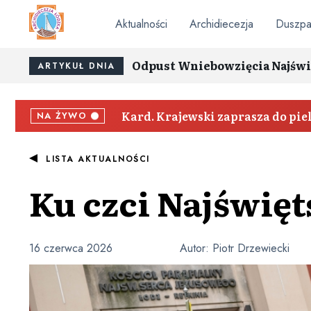
Aktualności
Archidiecezja
Duszpa
Odpust Wniebowzięcia Najświ
ARTYKUŁ DNIA
Kard. Krajewski zaprasza do pi
NA ŻYWO
LISTA AKTUALNOŚCI
Ku czci Najświęt
16 czerwca 2026
Autor:
Piotr Drzewiecki