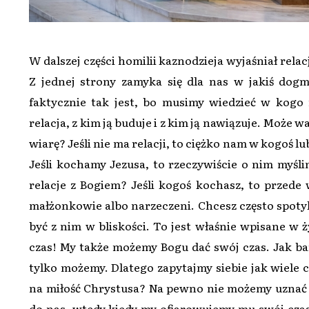
W dalszej części homilii kaznodzieja wyjaśniał relac
Z jednej strony zamyka się dla nas w jakiś dogma
faktycznie tak jest, bo musimy wiedzieć w kogo
relacja, z kim ją buduje i z kim ją nawiązuje. Może 
wiarę? Jeśli nie ma relacji, to ciężko nam w kogoś l
Jeśli kochamy Jezusa, to rzeczywiście o nim myśl
relacje z Bogiem? Jeśli kogoś kochasz, to przede 
małżonkowie albo narzeczeni. Chcesz często spoty
być z nim w bliskości. To jest właśnie wpisane w ż
czas! My także możemy Bogu dać swój czas. Jak ba
tylko możemy. Dlatego zapytajmy siebie jak wiele 
na miłość Chrystusa? Na pewno nie możemy uznać s
do nas, wtedy kiedy my ofiarowujemy mu swój czas,