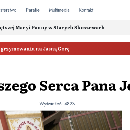
sterstwo
Parafie
Multimedia
Kontakt
ętszej Maryi Panny w Starych Skoszewach
elgrzymowania na Jasną Górę
szego Serca Pana J
Wyświetleń:
4823