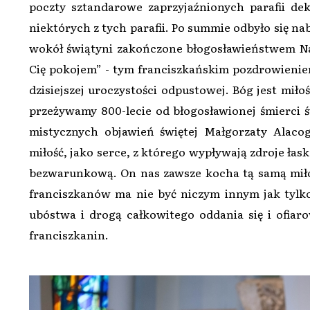
poczty sztandarowe zaprzyjaźnionych parafii dek
niektórych z tych parafii. Po summie odbyło się 
wokół świątyni zakończone błogosławieństwem N
Cię pokojem” - tym franciszkańskim pozdrowieniem
dzisiejszej uroczystości odpustowej. Bóg jest miło
przeżywamy 800-lecie od błogosławionej śmierci św
mistycznych objawień świętej Małgorzaty Alaco
miłość, jako serce, z którego wypływają zdroje łask
bezwarunkową. On nas zawsze kocha tą samą miłoś
franciszkanów ma nie być niczym innym jak tylk
ubóstwa i drogą całkowitego oddania się i ofiar
franciszkanin.