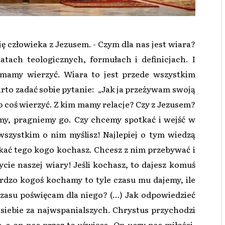
ję człowieka z Jezusem. - Czym dla nas jest wiara?
tach teologicznych, formułach i definicjach. I
 mamy wierzyć. Wiara to jest przede wszystkim
warto zadać sobie pytanie: „Jak ja przeżywam swoją
ub coś wierzyć. Z kim mamy relacje? Czy z Jezusem?
imy, pragniemy go. Czy chcemy spotkać i wejść w
wszystkim o nim myślisz! Najlepiej o tym wiedzą
kać tego kogo kochasz. Chcesz z nim przebywać i
ycie naszej wiary! Jeśli kochasz, to dajesz komuś
rdzo kogoś kochamy to tyle czasu mu dajemy, ile
czasu poświęcam dla niego? (…) Jak odpowiedzieć
iebie za najwspanialszych. Chrystus przychodzi
 a on nas przez to uświęca. On uczy nas miłości.