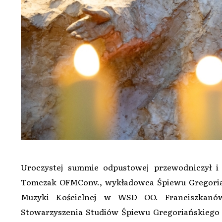
Uroczystej summie odpustowej przewodniczył i
Tomczak OFMConv., wykładowca Śpiewu Gregoria
Muzyki Kościelnej w WSD OO. Franciszkanó
Stowarzyszenia Studiów Śpiewu Gregoriańskiego se