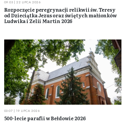
09:03 | 22 LIPCA 2026
Rozpoczęcie peregrynacji relikwii św. Teresy
od Dzieciątka Jezus oraz świętych małżonków
Ludwika i Zelii Martin 2026
03:07 | 19 LIPCA 2026
500-lecie parafii w Bełdowie 2026