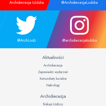
Archidiecezja Łódzka
@ArchidiecezjaLodzka
@ArchLodz
@archidiecezjalodzka
Aktualności
Archidiecezja
Zapowiedzi wydarzeń
Komunikaty kurialne
Nekrologi
Archidiecezja
Biskupi Łódzcy