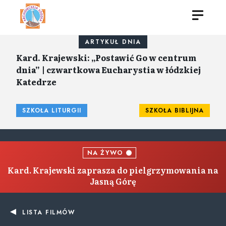
ARTYKUŁ DNIA
Kard. Krajewski: „Postawić Go w centrum
dnia” | czwartkowa Eucharystia w łódzkiej
Katedrze
SZKOŁA LITURGII
SZKOŁA BIBLIJNA
NA ŻYWO
Kard. Krajewski zaprasza do pielgrzymowania na
Jasną Górę
LISTA FILMÓW