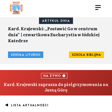
ARTYKUŁ DNIA
Kard. Krajewski: „Postawić Go w centrum
dnia” | czwartkowa Eucharystia w łódzkiej
Katedrze
SZKOŁA LITURGII
SZKOŁA BIBLIJNA
NA ŻYWO
Kard. Krajewski zaprasza do pielgrzymowania na
Jasną Górę
LISTA AKTUALNOŚCI