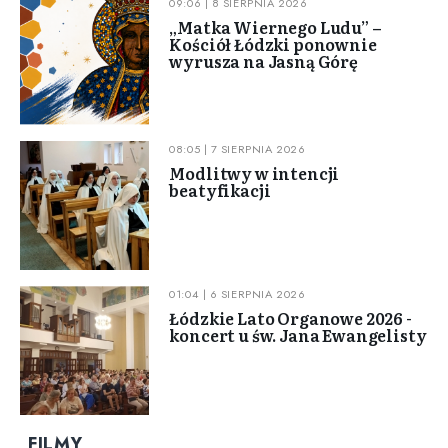
09:06 | 8 SIERPNIA 2026
„Matka Wiernego Ludu” –
Kościół Łódzki ponownie
wyrusza na Jasną Górę
08:05 | 7 SIERPNIA 2026
Modlitwy w intencji
beatyfikacji
01:04 | 6 SIERPNIA 2026
Łódzkie Lato Organowe 2026 -
koncert u św. Jana Ewangelisty
FILMY