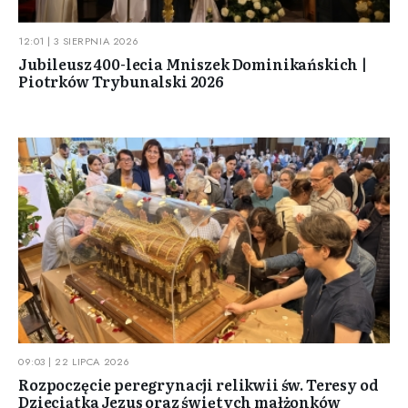
12:01 | 3 SIERPNIA 2026
Jubileusz 400-lecia Mniszek Dominikańskich |
Piotrków Trybunalski 2026
09:03 | 22 LIPCA 2026
Rozpoczęcie peregrynacji relikwii św. Teresy od
Dzieciątka Jezus oraz świętych małżonków