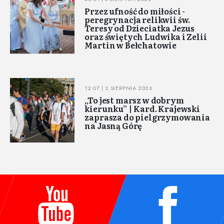
Przez ufność do miłości -
peregrynacja relikwii św.
Teresy od Dzieciatka Jezus
oraz świętych Ludwika i Zelii
Martin w Bełchatowie
12:07 | 2 SIERPNIA 2026
„To jest marsz w dobrym
kierunku” | Kard. Krajewski
zaprasza do pielgrzymowania
na Jasną Górę