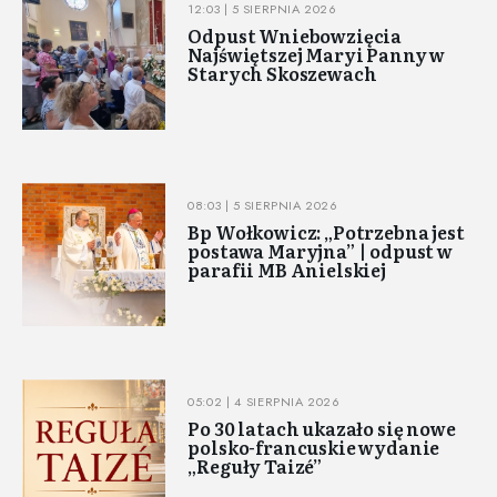
12:03 | 5 SIERPNIA 2026
Odpust Wniebowzięcia
Najświętszej Maryi Panny w
Starych Skoszewach
08:03 | 5 SIERPNIA 2026
Bp Wołkowicz: „Potrzebna jest
postawa Maryjna” | odpust w
parafii MB Anielskiej
05:02 | 4 SIERPNIA 2026
Po 30 latach ukazało się nowe
polsko-francuskie wydanie
„Reguły Taizé”