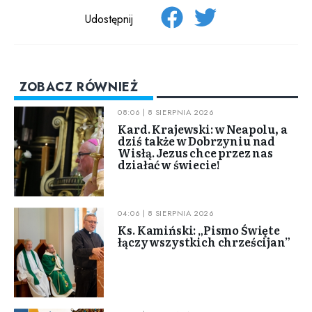
Udostępnij
ZOBACZ RÓWNIEŻ
08:06 | 8 SIERPNIA 2026
Kard. Krajewski: w Neapolu, a
dziś także w Dobrzyniu nad
Wisłą. Jezus chce przez nas
działać w świecie!
04:06 | 8 SIERPNIA 2026
Ks. Kamiński: „Pismo Święte
łączy wszystkich chrześcijan”