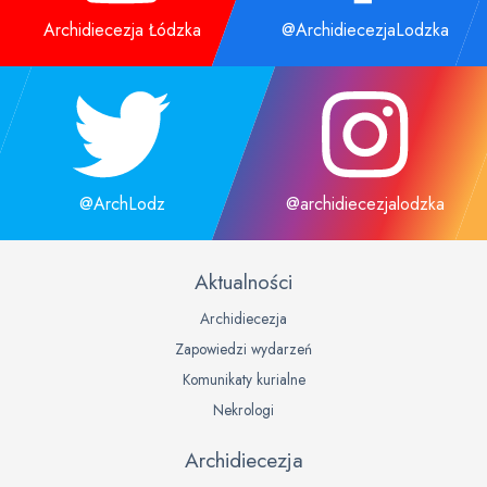
Archidiecezja Łódzka
@ArchidiecezjaLodzka
@ArchLodz
@archidiecezjalodzka
Aktualności
Archidiecezja
Zapowiedzi wydarzeń
Komunikaty kurialne
Nekrologi
Archidiecezja