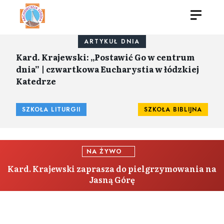
ARTYKUŁ DNIA
Kard. Krajewski: „Postawić Go w centrum
dnia” | czwartkowa Eucharystia w łódzkiej
Katedrze
SZKOŁA LITURGII
SZKOŁA BIBLIJNA
NA ŻYWO
Kard. Krajewski zaprasza do pielgrzymowania na
Jasną Górę