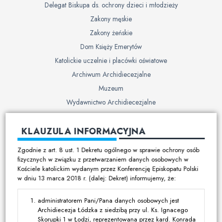
Delegat Biskupa ds. ochrony dzieci i młodzieży
Zakony męskie
Zakony żeńskie
Dom Księży Emerytów
Katolickie uczelnie i placówki oświatowe
Archiwum Archidiecezjalne
Muzeum
Wydawnictwo Archidiecezjalne
Cmentarze
KLAUZULA INFORMACYJNA
Duszpasterstwo
Zgodnie z art. 8 ust. 1 Dekretu ogólnego w sprawie ochrony osób
Program duszpasterski
fizycznych w związku z przetwarzaniem danych osobowych w
Kościele katolickim wydanym przez Konferencję Episkopatu Polski
Kalendarz pracy duszpasterskiej
w dniu 13 marca 2018 r. (dalej: Dekret) informujemy, że:
Duszpasterstwo specjalistyczne
Ruchy i stowarzyszenia
administratorem Pani/Pana danych osobowych jest
Archidiecezja Łódzka z siedzibą przy ul. Ks. Ignacego
Multimedia
Skorupki 1 w Łodzi, reprezentowana przez kard. Konrada