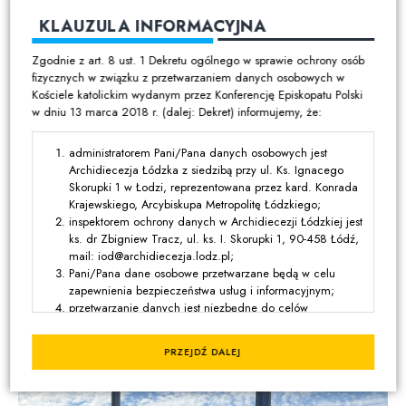
KLAUZULA INFORMACYJNA
Zgodnie z art. 8 ust. 1 Dekretu ogólnego w sprawie ochrony osób
fizycznych w związku z przetwarzaniem danych osobowych w
Kościele katolickim wydanym przez Konferencję Episkopatu Polski
w dniu 13 marca 2018 r. (dalej: Dekret) informujemy, że:
administratorem Pani/Pana danych osobowych jest
Archidiecezja Łódzka z siedzibą przy ul. Ks. Ignacego
Skorupki 1 w Łodzi, reprezentowana przez kard. Konrada
Krajewskiego, Arcybiskupa Metropolitę Łódzkiego;
inspektorem ochrony danych w Archidiecezji Łódzkiej jest
ks. dr Zbigniew Tracz, ul. ks. I. Skorupki 1, 90-458 Łódź,
mail: iod@archidiecezja.lodz.pl;
Pani/Pana dane osobowe przetwarzane będą w celu
zapewnienia bezpieczeństwa usług i informacyjnym;
przetwarzanie danych jest niezbędne do celów
wynikających z prawnie uzasadnionych interesów
realizowanych przez administratora lub przez stronę trzecią,
PRZEJDŹ DALEJ
z wyjątkiem sytuacji, w których nadrzędny charakter wobec
tych interesów mają interesy lub podstawowe prawa i
wolności osoby, której dane dotyczą, wymagające ochrony