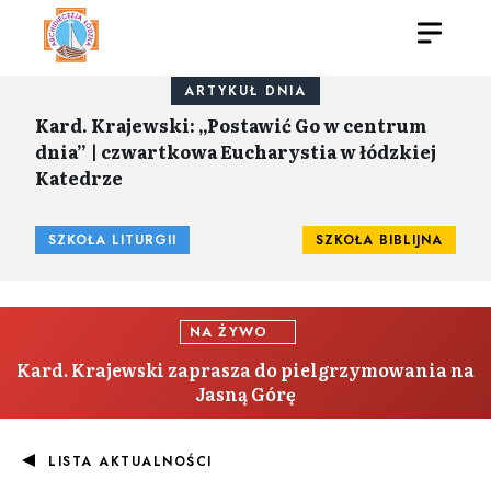
ARTYKUŁ DNIA
Kard. Krajewski: „Postawić Go w centrum
dnia” | czwartkowa Eucharystia w łódzkiej
Katedrze
SZKOŁA LITURGII
SZKOŁA BIBLIJNA
NA ŻYWO
Kard. Krajewski zaprasza do pielgrzymowania na
Jasną Górę
LISTA AKTUALNOŚCI