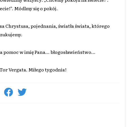
cie!”. Módlmy się o pokój.
a Chrystusa, pojednania, światła świata, którego
szukujemy.
sza pomoc w imię Pana... błogosławieństwo...
Tor Vergata. Miłego tygodnia!