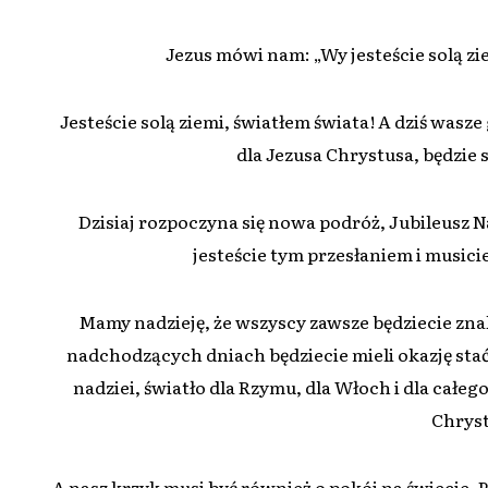
Jezus mówi nam: „Wy jesteście solą zie
Jesteście solą ziemi, światłem świata! A dziś wasz
dla Jezusa Chrystusa, będzie 
Dzisiaj rozpoczyna się nowa podróż, Jubileusz Na
jesteście tym przesłaniem i musici
Mamy nadzieję, że wszyscy zawsze będziecie znak
nadchodzących dniach będziecie mieli okazję stać s
nadziei, światło dla Rzymu, dla Włoch i dla całe
Chryst
A nasz krzyk musi być również o pokój na świecie.