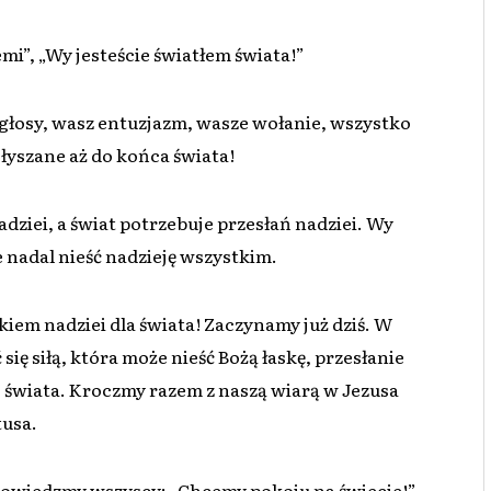
mi”, „Wy jesteście światłem świata!”
e głosy, wasz entuzjazm, wasze wołanie, wszystko
słyszane aż do końca świata!
dziei, a świat potrzebuje przesłań nadziei. Wy
e nadal nieść nadzieję wszystkim.
iem nadziei dla świata! Zaczynamy już dziś. W
ię siłą, która może nieść Bożą łaskę, przesłanie
go świata. Kroczmy razem z naszą wiarą w Jezusa
usa.
 Powiedzmy wszyscy: „Chcemy pokoju na świecie!”.