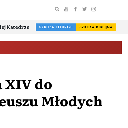
iej Katedrze
SZKOŁA LITURGII
SZKOŁA BIBLIJNA
 XIV do
leuszu Młodych