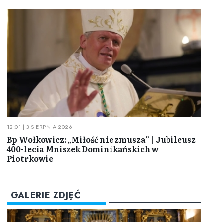
12:01 | 3 SIERPNIA 2026
Bp Wołkowicz: „Miłość nie zmusza” | Jubileusz
400-lecia Mniszek Dominikańskich w
Piotrkowie
GALERIE ZDJĘĆ