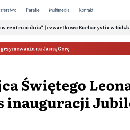
sterstwo
Parafie
Multimedia
Kontakt
o w centrum dnia” | czwartkowa Eucharystia w łódzk
elgrzymowania na Jasną Górę
ca Świętego Leona
 inauguracji Jubi