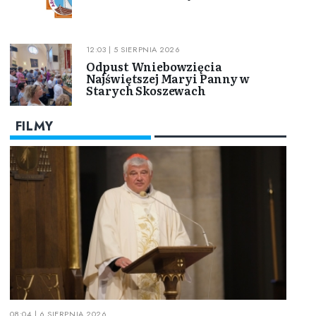
12:03 | 5 SIERPNIA 2026
Odpust Wniebowzięcia
Najświętszej Maryi Panny w
Starych Skoszewach
FILMY
08:04 | 6 SIERPNIA 2026