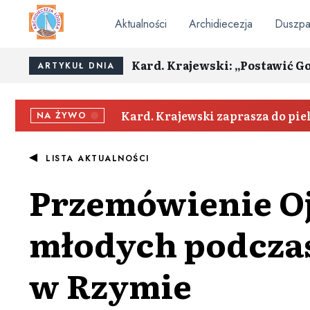
Aktualności
Archidiecezja
Duszpa
Kard. Krajewski: „Postawić G
ARTYKUŁ DNIA
Kard. Krajewski zaprasza do pi
NA ŻYWO
LISTA AKTUALNOŚCI
Przemówienie Oj
młodych podczas
w Rzymie