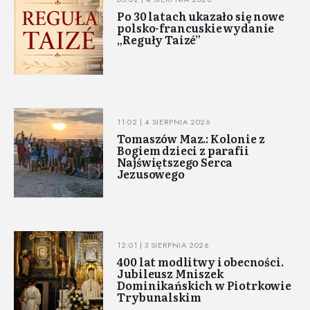
Po 30 latach ukazało się nowe
polsko-francuskie wydanie
„Reguły Taizé”
11:02 | 4 SIERPNIA 2026
Tomaszów Maz.: Kolonie z
Bogiem dzieci z parafii
Najświętszego Serca
Jezusowego
12:01 | 3 SIERPNIA 2026
400 lat modlitwy i obecności.
Jubileusz Mniszek
Dominikańskich w Piotrkowie
Trybunalskim