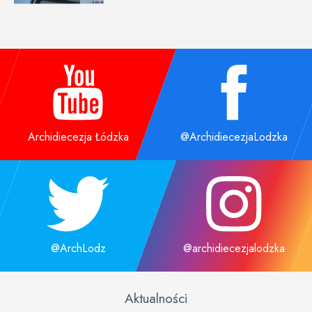
Archidiecezja Łódzka
@ArchidiecezjaLodzka
@ArchLodz
@archidiecezjalodzka
Aktualności