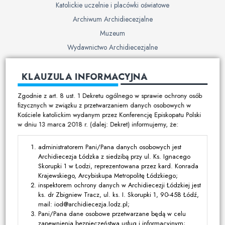
Katolickie uczelnie i placówki oświatowe
Archiwum Archidiecezjalne
Muzeum
Wydawnictwo Archidiecezjalne
Cmentarze
KLAUZULA INFORMACYJNA
Duszpasterstwo
Zgodnie z art. 8 ust. 1 Dekretu ogólnego w sprawie ochrony osób
Program duszpasterski
fizycznych w związku z przetwarzaniem danych osobowych w
Kościele katolickim wydanym przez Konferencję Episkopatu Polski
Kalendarz pracy duszpasterskiej
w dniu 13 marca 2018 r. (dalej: Dekret) informujemy, że:
Duszpasterstwo specjalistyczne
Ruchy i stowarzyszenia
administratorem Pani/Pana danych osobowych jest
Archidiecezja Łódzka z siedzibą przy ul. Ks. Ignacego
Multimedia
Skorupki 1 w Łodzi, reprezentowana przez kard. Konrada
Krajewskiego, Arcybiskupa Metropolitę Łódzkiego;
Filmy
inspektorem ochrony danych w Archidiecezji Łódzkiej jest
ks. dr Zbigniew Tracz, ul. ks. I. Skorupki 1, 90-458 Łódź,
Zdjęcia
mail: iod@archidiecezja.lodz.pl;
Media katolickie
Pani/Pana dane osobowe przetwarzane będą w celu
zapewnienia bezpieczeństwa usług i informacyjnym;