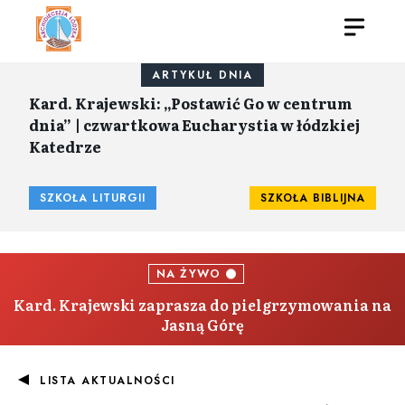
ARTYKUŁ DNIA
Kard. Krajewski: „Postawić Go w centrum
dnia” | czwartkowa Eucharystia w łódzkiej
Katedrze
SZKOŁA LITURGII
SZKOŁA BIBLIJNA
NA ŻYWO
Kard. Krajewski zaprasza do pielgrzymowania na
Jasną Górę
LISTA AKTUALNOŚCI