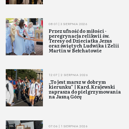
08:01 | 3 SIERPNIA 2026
Przez ufność do miłości -
peregrynacja relikwii św.
Teresy od Dzieciatka Jezus
oraz świętych Ludwika i Zelii
Martin w Bełchatowie
12:07 | 2 SIERPNIA 2026
„To jest marsz w dobrym
kierunku” | Kard. Krajewski
zaprasza do pielgrzymowania
na Jasną Górę
07:06 | 1 SIERPNIA 2026