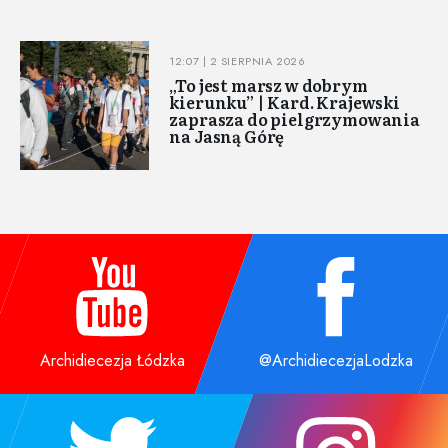
12:07 | 2 SIERPNIA 2026
„To jest marsz w dobrym
kierunku” | Kard. Krajewski
zaprasza do pielgrzymowania
na Jasną Górę
Archidiecezja Łódzka
@ArchidiecezjaLodzka