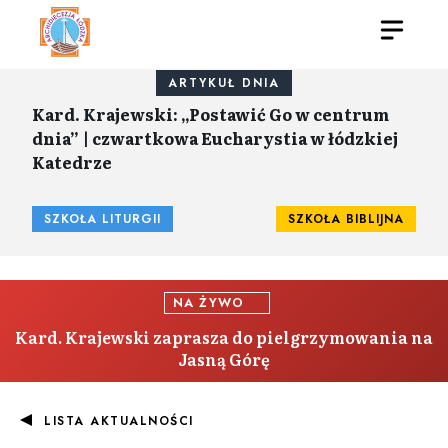
ARTYKUŁ DNIA
Kard. Krajewski: „Postawić Go w centrum
dnia” | czwartkowa Eucharystia w łódzkiej
Katedrze
SZKOŁA LITURGII
SZKOŁA BIBLIJNA
NA ŻYWO
Kard. Krajewski zaprasza do pielgrzymowania na
Jasną Górę
LISTA AKTUALNOŚCI