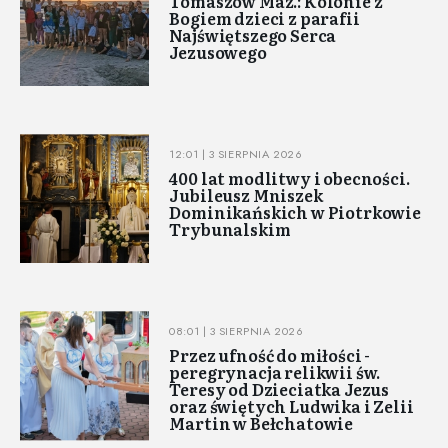
Tomaszów Maz.: Kolonie z
Bogiem dzieci z parafii
Najświętszego Serca
Jezusowego
12:01 | 3 SIERPNIA 2026
400 lat modlitwy i obecności.
Jubileusz Mniszek
Dominikańskich w Piotrkowie
Trybunalskim
08:01 | 3 SIERPNIA 2026
Przez ufność do miłości -
peregrynacja relikwii św.
Teresy od Dzieciatka Jezus
oraz świętych Ludwika i Zelii
Martin w Bełchatowie