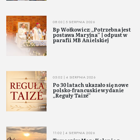
08:03 | 5 SIERPNIA 2026
Bp Wołkowicz: „Potrzebna jest
postawa Maryjna” | odpust w
parafii MB Anielskiej
05:02 | 4 SIERPNIA 2026
Po 30 latach ukazało się nowe
polsko-francuskie wydanie
„Reguły Taizé”
11:02 | 4 SIERPNIA 2026