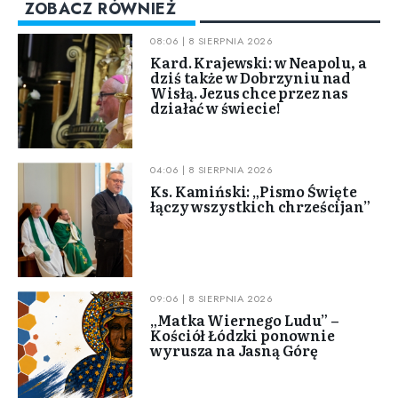
ZOBACZ RÓWNIEŻ
08:06 | 8 SIERPNIA 2026
Kard. Krajewski: w Neapolu, a
dziś także w Dobrzyniu nad
Wisłą. Jezus chce przez nas
działać w świecie!
04:06 | 8 SIERPNIA 2026
Ks. Kamiński: „Pismo Święte
łączy wszystkich chrześcijan”
09:06 | 8 SIERPNIA 2026
„Matka Wiernego Ludu” –
Kościół Łódzki ponownie
wyrusza na Jasną Górę