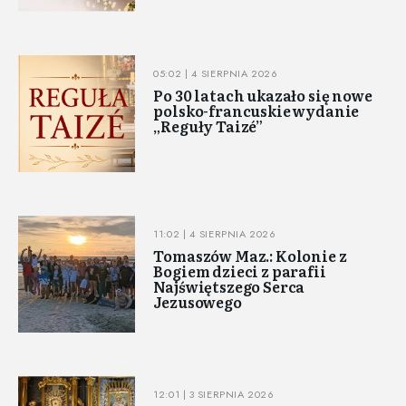
05:02 | 4 SIERPNIA 2026
Po 30 latach ukazało się nowe
polsko-francuskie wydanie
„Reguły Taizé”
11:02 | 4 SIERPNIA 2026
Tomaszów Maz.: Kolonie z
Bogiem dzieci z parafii
Najświętszego Serca
Jezusowego
12:01 | 3 SIERPNIA 2026