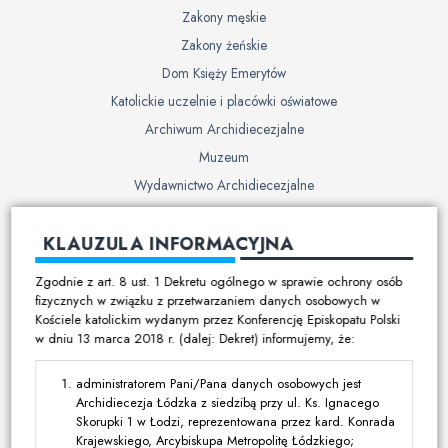
Zakony męskie
Zakony żeńskie
Dom Księży Emerytów
Katolickie uczelnie i placówki oświatowe
Archiwum Archidiecezjalne
Muzeum
Wydawnictwo Archidiecezjalne
Cmentarze
KLAUZULA INFORMACYJNA
Duszpasterstwo
Zgodnie z art. 8 ust. 1 Dekretu ogólnego w sprawie ochrony osób
Program duszpasterski
fizycznych w związku z przetwarzaniem danych osobowych w
Kościele katolickim wydanym przez Konferencję Episkopatu Polski
Kalendarz pracy duszpasterskiej
w dniu 13 marca 2018 r. (dalej: Dekret) informujemy, że:
Duszpasterstwo specjalistyczne
Ruchy i stowarzyszenia
administratorem Pani/Pana danych osobowych jest
Archidiecezja Łódzka z siedzibą przy ul. Ks. Ignacego
Multimedia
Skorupki 1 w Łodzi, reprezentowana przez kard. Konrada
Krajewskiego, Arcybiskupa Metropolitę Łódzkiego;