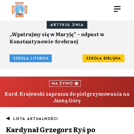
ARTYKUŁ DNIA
„Wpatrujmy się w Maryję” – odpust w
Konstantynowie-Srebrnej
SZKOŁA LITURGII
SZKOŁA BIBLIJNA
NA ŻYWO
Kard. Krajewski zaprasza do pielgrzymowania na
Jasną Górę
LISTA AKTUALNOŚCI
Kardynał Grzegorz Ryś po