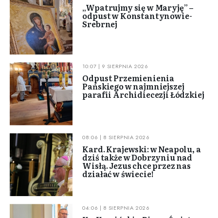
„Wpatrujmy się w Maryję” –
odpust w Konstantynowie-
Srebrnej
10:07 | 9 SIERPNIA 2026
Odpust Przemienienia
Pańskiego w najmniejszej
parafii Archidiecezji Łódzkiej
08:06 | 8 SIERPNIA 2026
Kard. Krajewski: w Neapolu, a
dziś także w Dobrzyniu nad
Wisłą. Jezus chce przez nas
działać w świecie!
04:06 | 8 SIERPNIA 2026