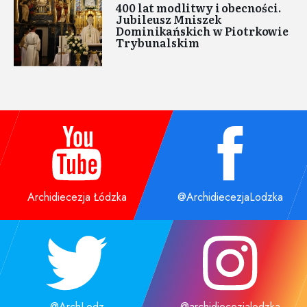
400 lat modlitwy i obecności.
Jubileusz Mniszek
Dominikańskich w Piotrkowie
Trybunalskim
Archidiecezja Łódzka
@ArchidiecezjaLodzka
@ArchLodz
@archidiecezjalodzka