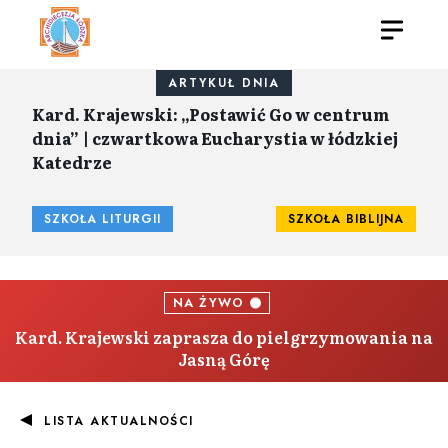
ARTYKUŁ DNIA
Kard. Krajewski: „Postawić Go w centrum
dnia” | czwartkowa Eucharystia w łódzkiej
Katedrze
SZKOŁA LITURGII
SZKOŁA BIBLIJNA
NA ŻYWO
Kard. Krajewski zaprasza do pielgrzymowania na
Jasną Górę
LISTA AKTUALNOŚCI