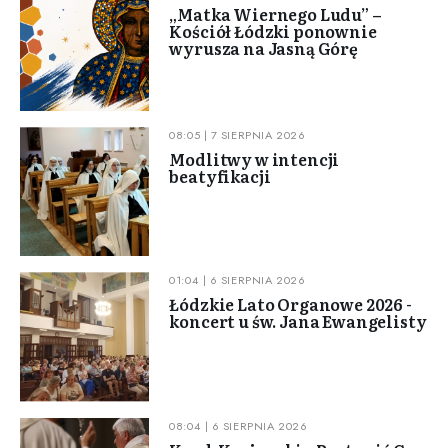
„Matka Wiernego Ludu” –
Kościół Łódzki ponownie
wyrusza na Jasną Górę
08:05 | 7 SIERPNIA 2026
Modlitwy w intencji
beatyfikacji
01:04 | 6 SIERPNIA 2026
Łódzkie Lato Organowe 2026 -
koncert u św. Jana Ewangelisty
08:04 | 6 SIERPNIA 2026