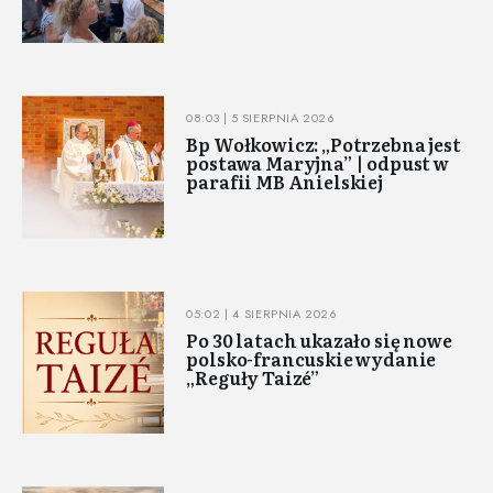
08:03 | 5 SIERPNIA 2026
Bp Wołkowicz: „Potrzebna jest
postawa Maryjna” | odpust w
parafii MB Anielskiej
05:02 | 4 SIERPNIA 2026
Po 30 latach ukazało się nowe
polsko-francuskie wydanie
„Reguły Taizé”