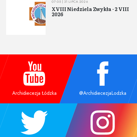
07:05 | 31 LIPCA 2026
XVIII Niedziela Zwykła - 2 VIII
2026
Archidiecezja Łódzka
@ArchidiecezjaLodzka