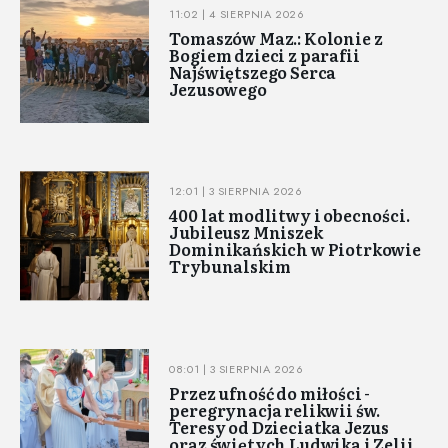
11:02 | 4 SIERPNIA 2026
Tomaszów Maz.: Kolonie z
Bogiem dzieci z parafii
Najświętszego Serca
Jezusowego
12:01 | 3 SIERPNIA 2026
400 lat modlitwy i obecności.
Jubileusz Mniszek
Dominikańskich w Piotrkowie
Trybunalskim
08:01 | 3 SIERPNIA 2026
Przez ufność do miłości -
peregrynacja relikwii św.
Teresy od Dzieciatka Jezus
oraz świętych Ludwika i Zelii