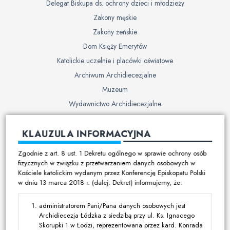
Delegat Biskupa ds. ochrony dzieci i młodzieży
Zakony męskie
Zakony żeńskie
Dom Księży Emerytów
Katolickie uczelnie i placówki oświatowe
Archiwum Archidiecezjalne
Muzeum
Wydawnictwo Archidiecezjalne
Cmentarze
KLAUZULA INFORMACYJNA
Duszpasterstwo
Zgodnie z art. 8 ust. 1 Dekretu ogólnego w sprawie ochrony osób
Program duszpasterski
fizycznych w związku z przetwarzaniem danych osobowych w
Kościele katolickim wydanym przez Konferencję Episkopatu Polski
Kalendarz pracy duszpasterskiej
w dniu 13 marca 2018 r. (dalej: Dekret) informujemy, że:
Duszpasterstwo specjalistyczne
Ruchy i stowarzyszenia
administratorem Pani/Pana danych osobowych jest
Archidiecezja Łódzka z siedzibą przy ul. Ks. Ignacego
Multimedia
Skorupki 1 w Łodzi, reprezentowana przez kard. Konrada