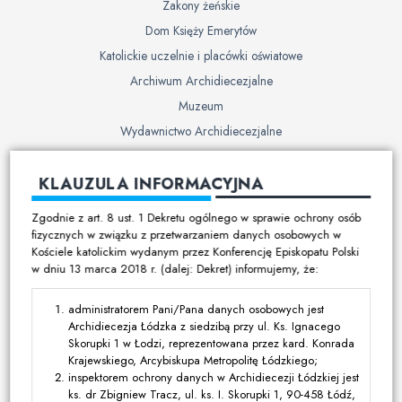
Zakony żeńskie
Dom Księży Emerytów
Katolickie uczelnie i placówki oświatowe
Archiwum Archidiecezjalne
Muzeum
Wydawnictwo Archidiecezjalne
Cmentarze
KLAUZULA INFORMACYJNA
Duszpasterstwo
Zgodnie z art. 8 ust. 1 Dekretu ogólnego w sprawie ochrony osób
Program duszpasterski
fizycznych w związku z przetwarzaniem danych osobowych w
Kościele katolickim wydanym przez Konferencję Episkopatu Polski
Kalendarz pracy duszpasterskiej
w dniu 13 marca 2018 r. (dalej: Dekret) informujemy, że:
Duszpasterstwo specjalistyczne
Ruchy i stowarzyszenia
administratorem Pani/Pana danych osobowych jest
Archidiecezja Łódzka z siedzibą przy ul. Ks. Ignacego
Multimedia
Skorupki 1 w Łodzi, reprezentowana przez kard. Konrada
Krajewskiego, Arcybiskupa Metropolitę Łódzkiego;
Filmy
inspektorem ochrony danych w Archidiecezji Łódzkiej jest
ks. dr Zbigniew Tracz, ul. ks. I. Skorupki 1, 90-458 Łódź,
Zdjęcia