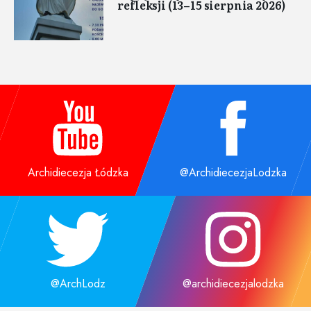
refleksji (13–15 sierpnia 2026)
Archidiecezja Łódzka
@ArchidiecezjaLodzka
@ArchLodz
@archidiecezjalodzka