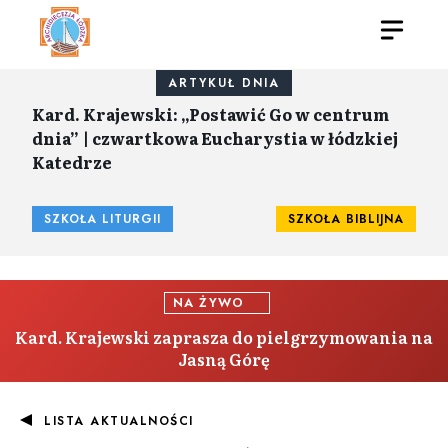
ARTYKUŁ DNIA
Kard. Krajewski: „Postawić Go w centrum
dnia” | czwartkowa Eucharystia w łódzkiej
Katedrze
SZKOŁA LITURGII
SZKOŁA BIBLIJNA
NA ŻYWO
Kard. Krajewski zaprasza do pielgrzymowania na
Jasną Górę
LISTA AKTUALNOŚCI