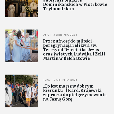
Dominikańskich w Piotrkowie
Trybunalskim
08:01 | 3 SIERPNIA 2026
Przez ufność do miłości -
peregrynacja relikwii św.
Teresy od Dzieciatka Jezus
oraz świętych Ludwika i Zelii
Martin w Bełchatowie
12:07 | 2 SIERPNIA 2026
„To jest marsz w dobrym
kierunku” | Kard. Krajewski
zaprasza do pielgrzymowania
na Jasną Górę