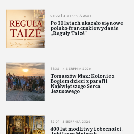
05:02 | 4 SIERPNIA 2026
Po 30 latach ukazało się nowe
polsko-francuskie wydanie
„Reguły Taizé”
11:02 | 4 SIERPNIA 2026
Tomaszów Maz.: Kolonie z
Bogiem dzieci z parafii
Najświętszego Serca
Jezusowego
12:01 | 3 SIERPNIA 2026
400 lat modlitwy i obecności.
Jubileusz Mniszek