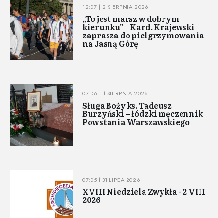
12:07 | 2 SIERPNIA 2026
„To jest marsz w dobrym
kierunku” | Kard. Krajewski
zaprasza do pielgrzymowania
na Jasną Górę
07:06 | 1 SIERPNIA 2026
Sługa Boży ks. Tadeusz
Burzyński – łódzki męczennik
Powstania Warszawskiego
07:05 | 31 LIPCA 2026
XVIII Niedziela Zwykła - 2 VIII
2026