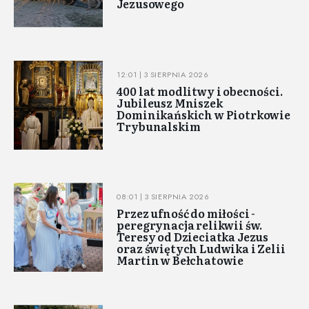
Jezusowego
12:01 | 3 SIERPNIA 2026
400 lat modlitwy i obecności.
Jubileusz Mniszek
Dominikańskich w Piotrkowie
Trybunalskim
08:01 | 3 SIERPNIA 2026
Przez ufność do miłości -
peregrynacja relikwii św.
Teresy od Dzieciatka Jezus
oraz świętych Ludwika i Zelii
Martin w Bełchatowie