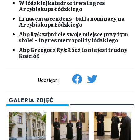
W łódzkiej katedrze trwa ingres
Arcybiskupa Łódzkiego
In navem ascendens - bulla nominacyjna
Arcybiskupa Łódzkiego
Abp Ryś: zajmijcie swoje miejsce przy tym
stole! – ingres metropolity łódzkiego
Abp Grzegorz Ryś: Łódź to nie jest trudny
Kościół!
Udostępnij
GALERIA ZDJĘĆ