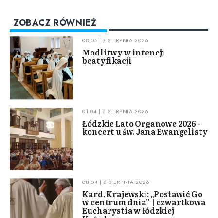
ZOBACZ RÓWNIEŻ
08:05 | 7 SIERPNIA 2026
Modlitwy w intencji
beatyfikacji
01:04 | 6 SIERPNIA 2026
Łódzkie Lato Organowe 2026 -
koncert u św. Jana Ewangelisty
08:04 | 6 SIERPNIA 2026
Kard. Krajewski: „Postawić Go
w centrum dnia” | czwartkowa
Eucharystia w łódzkiej