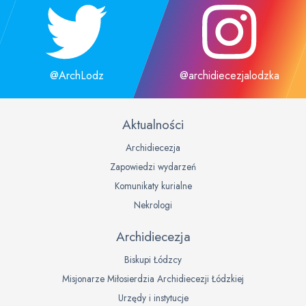
@ArchLodz
@archidiecezjalodzka
Aktualności
Archidiecezja
Zapowiedzi wydarzeń
Komunikaty kurialne
Nekrologi
Archidiecezja
Biskupi Łódzcy
Misjonarze Miłosierdzia Archidiecezji Łódzkiej
Urzędy i instytucje