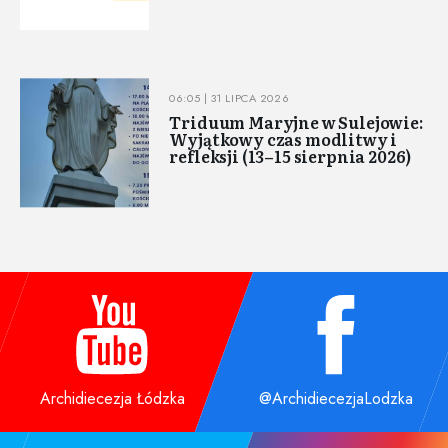
06:05 | 31 LIPCA 2026
Triduum Maryjne w Sulejowie:
Wyjątkowy czas modlitwy i
refleksji (13–15 sierpnia 2026)
Archidiecezja Łódzka
@ArchidiecezjaLodzka