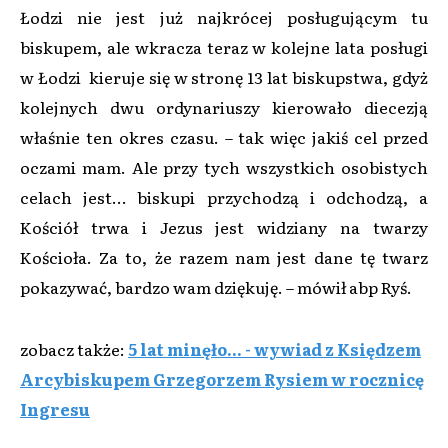
Łodzi nie jest już najkrócej posługującym tu
biskupem, ale wkracza teraz w kolejne lata posługi
w Łodzi kieruje się w stronę 13 lat biskupstwa, gdyż
kolejnych dwu ordynariuszy kierowało diecezją
właśnie ten okres czasu. – tak więc jakiś cel przed
oczami mam. Ale przy tych wszystkich osobistych
celach jest… biskupi przychodzą i odchodzą, a
Kościół trwa i Jezus jest widziany na twarzy
Kościoła. Za to, że razem nam jest dane tę twarz
pokazywać, bardzo wam dziękuję. – mówił abp Ryś.
zobacz także:
5 lat minęło... - wywiad z Księdzem
Arcybiskupem Grzegorzem Rysiem w rocznicę
Ingresu