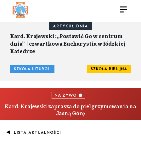
ARTYKUŁ DNIA
Kard. Krajewski: „Postawić Go w centrum
dnia” | czwartkowa Eucharystia w łódzkiej
Katedrze
SZKOŁA LITURGII
SZKOŁA BIBLIJNA
NA ŻYWO
Kard. Krajewski zaprasza do pielgrzymowania na
Jasną Górę
LISTA AKTUALNOŚCI