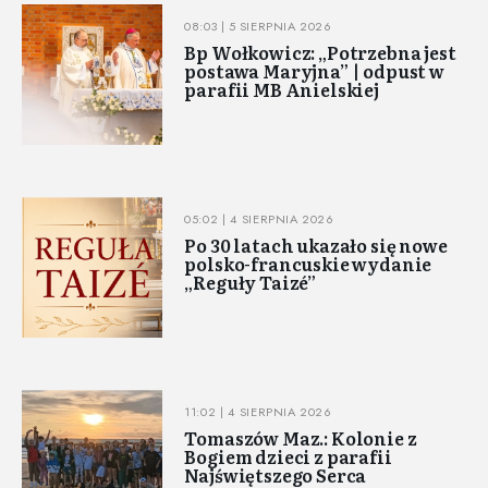
08:03 | 5 SIERPNIA 2026
Bp Wołkowicz: „Potrzebna jest
postawa Maryjna” | odpust w
parafii MB Anielskiej
05:02 | 4 SIERPNIA 2026
Po 30 latach ukazało się nowe
polsko-francuskie wydanie
„Reguły Taizé”
11:02 | 4 SIERPNIA 2026
Tomaszów Maz.: Kolonie z
Bogiem dzieci z parafii
Najświętszego Serca