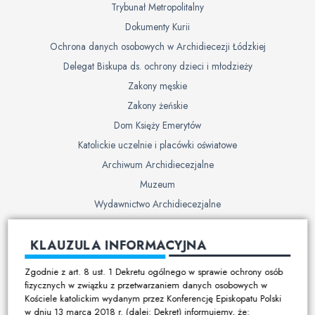
Trybunał Metropolitalny
Dokumenty Kurii
Ochrona danych osobowych w Archidiecezji Łódzkiej
Delegat Biskupa ds. ochrony dzieci i młodzieży
Zakony męskie
Zakony żeńskie
Dom Księży Emerytów
Katolickie uczelnie i placówki oświatowe
Archiwum Archidiecezjalne
Muzeum
Wydawnictwo Archidiecezjalne
Cmentarze
KLAUZULA INFORMACYJNA
Duszpasterstwo
Zgodnie z art. 8 ust. 1 Dekretu ogólnego w sprawie ochrony osób
Program duszpasterski
fizycznych w związku z przetwarzaniem danych osobowych w
Kościele katolickim wydanym przez Konferencję Episkopatu Polski
Kalendarz pracy duszpasterskiej
w dniu 13 marca 2018 r. (dalej: Dekret) informujemy, że: