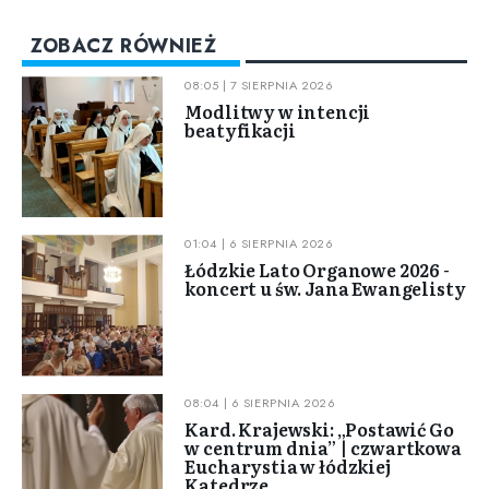
ZOBACZ RÓWNIEŻ
08:05 | 7 SIERPNIA 2026
Modlitwy w intencji
beatyfikacji
01:04 | 6 SIERPNIA 2026
Łódzkie Lato Organowe 2026 -
koncert u św. Jana Ewangelisty
08:04 | 6 SIERPNIA 2026
Kard. Krajewski: „Postawić Go
w centrum dnia” | czwartkowa
Eucharystia w łódzkiej
Katedrze