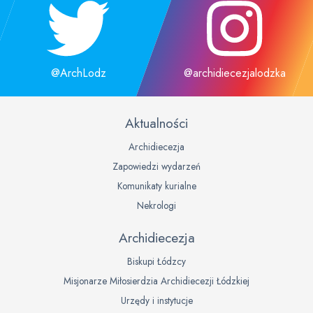
@ArchLodz
@archidiecezjalodzka
Aktualności
Archidiecezja
Zapowiedzi wydarzeń
Komunikaty kurialne
Nekrologi
Archidiecezja
Biskupi Łódzcy
Misjonarze Miłosierdzia Archidiecezji Łódzkiej
Urzędy i instytucje