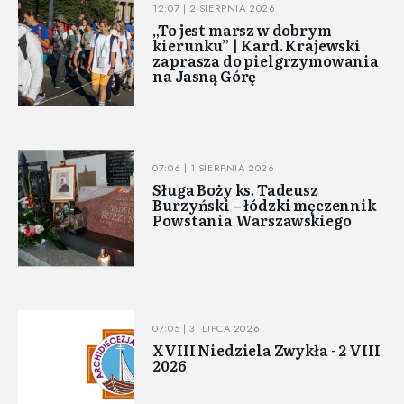
12:07 | 2 SIERPNIA 2026
„To jest marsz w dobrym
kierunku” | Kard. Krajewski
zaprasza do pielgrzymowania
na Jasną Górę
07:06 | 1 SIERPNIA 2026
Sługa Boży ks. Tadeusz
Burzyński – łódzki męczennik
Powstania Warszawskiego
07:05 | 31 LIPCA 2026
XVIII Niedziela Zwykła - 2 VIII
2026