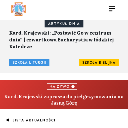
ARTYKUŁ DNIA
Kard. Krajewski: „Postawić Go w centrum
dnia” | czwartkowa Eucharystia w łódzkiej
Katedrze
SZKOŁA LITURGII
SZKOŁA BIBLIJNA
NA ŻYWO
Kard. Krajewski zaprasza do pielgrzymowania na
Jasną Górę
LISTA AKTUALNOŚCI