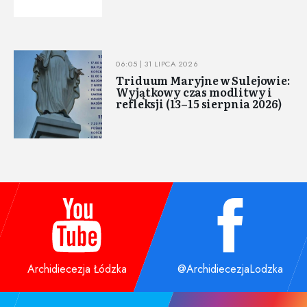
06:05 | 31 LIPCA 2026
Triduum Maryjne w Sulejowie:
Wyjątkowy czas modlitwy i
refleksji (13–15 sierpnia 2026)
Archidiecezja Łódzka
@ArchidiecezjaLodzka