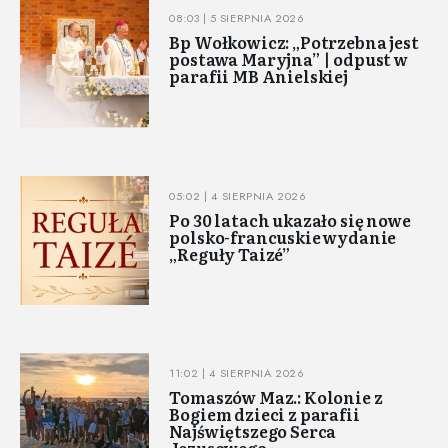
08:03 | 5 SIERPNIA 2026
Bp Wołkowicz: „Potrzebna jest
postawa Maryjna” | odpust w
parafii MB Anielskiej
05:02 | 4 SIERPNIA 2026
Po 30 latach ukazało się nowe
polsko-francuskie wydanie
„Reguły Taizé”
11:02 | 4 SIERPNIA 2026
Tomaszów Maz.: Kolonie z
Bogiem dzieci z parafii
Najświętszego Serca
Jezusowego