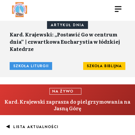
ARTYKUŁ DNIA
Kard. Krajewski: „Postawić Go w centrum
dnia” | czwartkowa Eucharystia w łódzkiej
Katedrze
SZKOŁA LITURGII
SZKOŁA BIBLIJNA
NA ŻYWO
Kard. Krajewski zaprasza do pielgrzymowania na
Jasną Górę
LISTA AKTUALNOŚCI