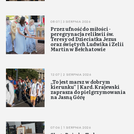
08:01 | 3 SIERPNIA 2026
Przez ufność do miłości -
peregrynacja relikwii św.
Teresy od Dzieciatka Jezus
oraz świętych Ludwika i Zelii
Martin w Bełchatowie
12:07 | 2 SIERPNIA 2026
„To jest marsz w dobrym
kierunku” | Kard. Krajewski
zaprasza do pielgrzymowania
na Jasną Górę
07:06 | 1 SIERPNIA 2026