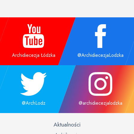
Archidiecezja Łódzka
@ArchidiecezjaLodzka
@ArchLodz
@archidiecezjalodzka
Aktualności