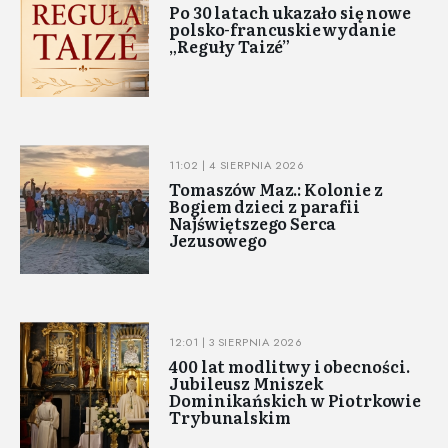
Po 30 latach ukazało się nowe
polsko-francuskie wydanie
„Reguły Taizé”
11:02 | 4 SIERPNIA 2026
Tomaszów Maz.: Kolonie z
Bogiem dzieci z parafii
Najświętszego Serca
Jezusowego
12:01 | 3 SIERPNIA 2026
400 lat modlitwy i obecności.
Jubileusz Mniszek
Dominikańskich w Piotrkowie
Trybunalskim