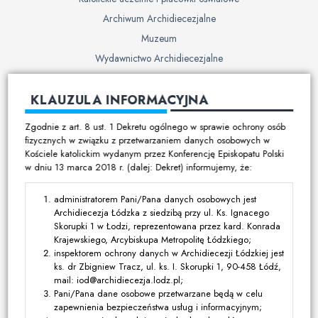
Archiwum Archidiecezjalne
Muzeum
Wydawnictwo Archidiecezjalne
Cmentarze
KLAUZULA INFORMACYJNA
Duszpasterstwo
Zgodnie z art. 8 ust. 1 Dekretu ogólnego w sprawie ochrony osób
Program duszpasterski
fizycznych w związku z przetwarzaniem danych osobowych w
Kościele katolickim wydanym przez Konferencję Episkopatu Polski
Kalendarz pracy duszpasterskiej
w dniu 13 marca 2018 r. (dalej: Dekret) informujemy, że:
Duszpasterstwo specjalistyczne
Ruchy i stowarzyszenia
administratorem Pani/Pana danych osobowych jest
Archidiecezja Łódzka z siedzibą przy ul. Ks. Ignacego
Multimedia
Skorupki 1 w Łodzi, reprezentowana przez kard. Konrada
Krajewskiego, Arcybiskupa Metropolitę Łódzkiego;
Filmy
inspektorem ochrony danych w Archidiecezji Łódzkiej jest
ks. dr Zbigniew Tracz, ul. ks. I. Skorupki 1, 90-458 Łódź,
Zdjęcia
mail: iod@archidiecezja.lodz.pl;
Media katolickie
Pani/Pana dane osobowe przetwarzane będą w celu
zapewnienia bezpieczeństwa usług i informacyjnym;