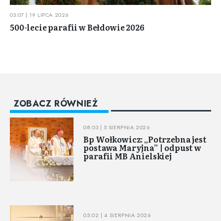
03:07 | 19 LIPCA 2026
500-lecie parafii w Bełdowie 2026
ZOBACZ RÓWNIEŻ
08:03 | 5 SIERPNIA 2026
Bp Wołkowicz: „Potrzebna jest
postawa Maryjna” | odpust w
parafii MB Anielskiej
05:02 | 4 SIERPNIA 2026