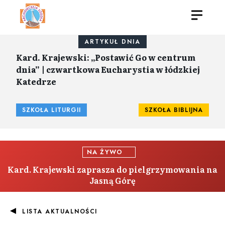
ARTYKUŁ DNIA
Kard. Krajewski: „Postawić Go w centrum
dnia” | czwartkowa Eucharystia w łódzkiej
Katedrze
SZKOŁA LITURGII
SZKOŁA BIBLIJNA
NA ŻYWO
Kard. Krajewski zaprasza do pielgrzymowania na
Jasną Górę
LISTA AKTUALNOŚCI