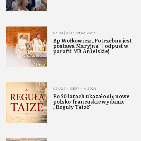
08:03 | 5 SIERPNIA 2026
Bp Wołkowicz: „Potrzebna jest
postawa Maryjna” | odpust w
parafii MB Anielskiej
05:02 | 4 SIERPNIA 2026
Po 30 latach ukazało się nowe
polsko-francuskie wydanie
„Reguły Taizé”