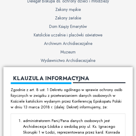
Delegat Biskupa ds. ochrony dzieci i młodzieży
Zakony męskie
Zakony żeńskie
Dom Księży Emerytów
Katolickie uczelnie i placówki oświatowe
Archiwum Archidiecezjalne
Muzeum
Wydawnictwo Archidiecezjalne
Cmentarze
KLAUZULA INFORMACYJNA
Duszpasterstwo
Zgodnie z art. 8 ust. 1 Dekretu ogólnego w sprawie ochrony osób
Program duszpasterski
fizycznych w związku z przetwarzaniem danych osobowych w
Kościele katolickim wydanym przez Konferencję Episkopatu Polski
Kalendarz pracy duszpasterskiej
w dniu 13 marca 2018 r. (dalej: Dekret) informujemy, że:
Duszpasterstwo specjalistyczne
Ruchy i stowarzyszenia
administratorem Pani/Pana danych osobowych jest
Archidiecezja Łódzka z siedzibą przy ul. Ks. Ignacego
Multimedia
Skorupki 1 w Łodzi, reprezentowana przez kard. Konrada