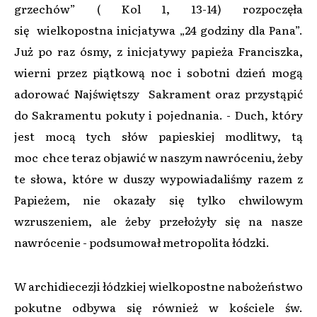
grzechów” ( Kol 1, 13-14) rozpoczęła
się
wielkopostna inicjatywa „24 godziny dla Pana”.
Już po raz ósmy, z inicjatywy papieża Franciszka,
wierni przez piątkową noc i sobotni dzień mogą
adorować Najświętszy
Sakrament oraz przystąpić
do Sakramentu pokuty i pojednania. - Duch, który
jest mocą tych słów papieskiej modlitwy, tą
moc
chce teraz objawić w naszym nawróceniu, żeby
te słowa, które w duszy wypowiadaliśmy razem z
Papieżem, nie okazały się tylko chwilowym
wzruszeniem, ale żeby przełożyły się na nasze
nawrócenie - podsumował metropolita łódzki.
W archidiecezji łódzkiej wielkopostne nabożeństwo
pokutne odbywa się również w kościele św.