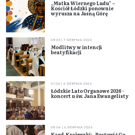
„Matka Wiernego Ludu” –
Kościół Łódzki ponownie
wyrusza na Jasną Górę
08:05 | 7 SIERPNIA 2026
Modlitwy w intencji
beatyfikacji
01:04 | 6 SIERPNIA 2026
Łódzkie Lato Organowe 2026 -
koncert u św. Jana Ewangelisty
08:04 | 6 SIERPNIA 2026
Kard. Krajewski: „Postawić Go