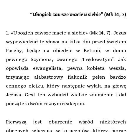
“Ubogich zawsze macie u siebie” (Mk 14, 7)
1. «Ubogich zawsze macie u siebie» (
Mk
14, 7). Jezus
wypowiedział te słowa na kilka dni przed świętem
Paschy, będąc na obiedzie w Betanii, w domu
pewnego Szymona, zwanego „Trędowatym”. Jak
opowiada ewangelista, pewna kobieta weszła,
trzymając alabastrowy flakonik pełen bardzo
cennego olejku, który następnie wylała na głowę
Jezusa. Gest ten wzbudził wielkie zdumienie i dał
początek dwóm różnym reakcjom.
Pierwszą jest oburzenie wśród niektórych
obecnych, wliczając w to uczniów, którzy, biorąc