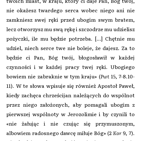
twoich miast, w kraju, który ci daje Pan, Bóg twój,
nie okażesz twardego serca wobec niego ani nie
zamkniesz swej ręki przed ubogim swym bratem,
lecz otworzysz mu swą rękę i szczodrze mu udzielisz
pożyczki, ile mu będzie potrzeba. […] Chętnie mu
udziel, niech serce twe nie boleje, że dajesz. Za to
będzie ci Pan, Bóg twój, błogosławił w każdej
czynności i w każdej pracy twej ręki. Ubogiego
bowiem nie zabraknie w tym kraju» (
Pwt
15, 7-8.10-
11). W te słowa wpisuje się również Apostoł Paweł,
kiedy zachęca chrześcijan należących do wspólnot
przez niego założonych, aby pomagali ubogim z
pierwszej wspólnoty w Jerozolimie i by czynili to
«nie żałując i nie czując się przymuszonym,
albowiem radosnego dawcę miłuje Bóg» (2
Kor
9, 7).