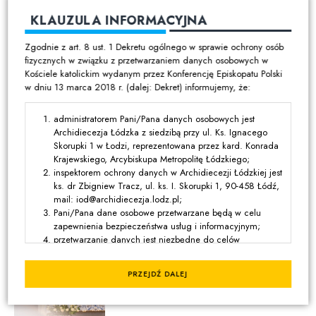
ZOBACZ RÓWNIEŻ
KLAUZULA INFORMACYJNA
04:03 | 5 SIERPNIA 2026
Zgodnie z art. 8 ust. 1 Dekretu ogólnego w sprawie ochrony osób
XIX Niedziela Zwykła - 9 VIII
fizycznych w związku z przetwarzaniem danych osobowych w
2026
Kościele katolickim wydanym przez Konferencję Episkopatu Polski
w dniu 13 marca 2018 r. (dalej: Dekret) informujemy, że:
administratorem Pani/Pana danych osobowych jest
Archidiecezja Łódzka z siedzibą przy ul. Ks. Ignacego
Skorupki 1 w Łodzi, reprezentowana przez kard. Konrada
12:03 | 5 SIERPNIA 2026
Krajewskiego, Arcybiskupa Metropolitę Łódzkiego;
Odpust Wniebowzięcia
inspektorem ochrony danych w Archidiecezji Łódzkiej jest
Najświętszej Maryi Panny w
Starych Skoszewach
ks. dr Zbigniew Tracz, ul. ks. I. Skorupki 1, 90-458 Łódź,
mail: iod@archidiecezja.lodz.pl;
Pani/Pana dane osobowe przetwarzane będą w celu
zapewnienia bezpieczeństwa usług i informacyjnym;
przetwarzanie danych jest niezbędne do celów
08:03 | 5 SIERPNIA 2026
wynikających z prawnie uzasadnionych interesów
Bp Wołkowicz: „Potrzebna jest
realizowanych przez administratora lub przez stronę trzecią,
PRZEJDŹ DALEJ
postawa Maryjna” | odpust w
z wyjątkiem sytuacji, w których nadrzędny charakter wobec
parafii MB Anielskiej
tych interesów mają interesy lub podstawowe prawa i
wolności osoby, której dane dotyczą, wymagające ochrony