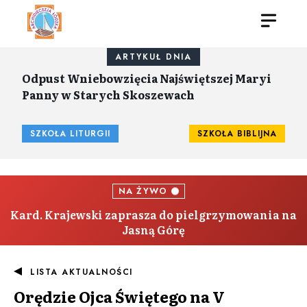
ARTYKUŁ DNIA
Odpust Wniebowzięcia Najświętszej Maryi
Panny w Starych Skoszewach
SZKOŁA LITURGII
SZKOŁA BIBLIJNA
NA ŻYWO
Kard. Krajewski zaprasza do pielgrzymowania na
Jasną Górę
LISTA AKTUALNOŚCI
Orędzie Ojca Świętego na V