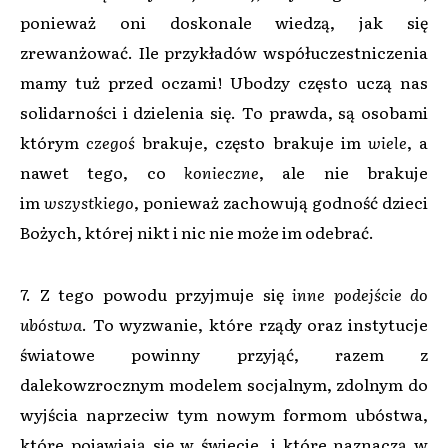
ponieważ oni doskonale wiedzą, jak się
zrewanżować. Ile przykładów współuczestniczenia
mamy tuż przed oczami! Ubodzy często uczą nas
solidarności i dzielenia się. To prawda, są osobami
którym
czegoś
brakuje, często brakuje im
wiele
, a
nawet tego, co
konieczne
, ale nie brakuje
im
wszystkiego
, ponieważ zachowują godność dzieci
Bożych, której nikt i nic nie może im odebrać.
7. Z tego powodu przyjmuje się
inne podejście do
ubóstwa
. To wyzwanie, które rządy oraz instytucje
światowe powinny przyjąć, razem z
dalekowzrocznym modelem socjalnym, zdolnym do
wyjścia naprzeciw tym nowym formom ubóstwa,
które pojawiają się w świecie, i które naznaczą w