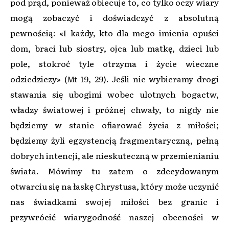
pod prąd, ponieważ obiecuje to, co tylko oczy wiary
mogą zobaczyć i doświadczyć z absolutną
pewnością: «I każdy, kto dla mego imienia opuści
dom, braci lub siostry, ojca lub matkę, dzieci lub
pole, stokroć tyle otrzyma i życie wieczne
odziedziczy» (
Mt
19, 29). Jeśli nie wybieramy drogi
stawania się ubogimi wobec ulotnych bogactw,
władzy światowej i próżnej chwały, to nigdy nie
będziemy w stanie ofiarować życia z miłości;
będziemy żyli egzystencją fragmentaryczną, pełną
dobrych intencji, ale nieskuteczną w przemienianiu
świata. Mówimy tu zatem o zdecydowanym
otwarciu się na łaskę Chrystusa, który może uczynić
nas świadkami swojej miłości bez granic i
przywrócić wiarygodność naszej obecności w