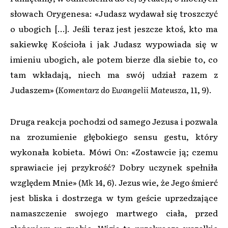
słowach Orygenesa: «Judasz wydawał się troszczyć
o ubogich […]. Jeśli teraz jest jeszcze ktoś, kto ma
sakiewkę Kościoła i jak Judasz wypowiada się w
imieniu ubogich, ale potem bierze dla siebie to, co
tam wkładają, niech ma swój udział razem z
Judaszem» (
Komentarz do Ewangelii Mateusza
, 11, 9).
Druga reakcja pochodzi od samego Jezusa i pozwala
na zrozumienie głębokiego sensu gestu, który
wykonała kobieta. Mówi On: «Zostawcie ją; czemu
sprawiacie jej przykrość? Dobry uczynek spełniła
względem Mnie» (
Mk
14, 6). Jezus wie, że Jego śmierć
jest bliska i dostrzega w tym geście uprzedzające
namaszczenie swojego martwego ciała, przed
złożeniem w grobie. Wizja ta przekracza wszelkie