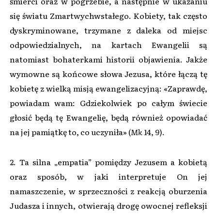
śmierci oraz w pogrzebie, a następnie w ukazaniu
się światu Zmartwychwstałego. Kobiety, tak często
dyskryminowane, trzymane z daleka od miejsc
odpowiedzialnych, na kartach Ewangelii są
natomiast bohaterkami historii objawienia. Jakże
wymowne są końcowe słowa Jezusa, które łączą tę
kobietę z wielką misją ewangelizacyjną: «Zaprawdę,
powiadam wam: Gdziekolwiek po całym świecie
głosić będą tę Ewangelię, będą również opowiadać
na jej pamiątkę to, co uczyniła» (
Mk
14, 9).
2. Ta silna „empatia” pomiędzy Jezusem a kobietą
oraz sposób, w jaki interpretuje On jej
namaszczenie, w sprzeczności z reakcją oburzenia
Judasza i innych, otwierają drogę owocnej refleksji