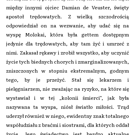
między innymi ojciec Damian de Veuster, święty
apostoł trędowatych. Z wielką szczodrością
odpowiedział on na wezwanie, aby udać się na
wyspę Molokai, która była gettem dostępnym
jedynie dla trędowatych, aby tam żyć i umrzeć z
nimi. Zakasał rękawy i zrobił wszystko, aby uczynić
życie tych biednych chorych i zmarginalizowanych,
zniszczonych w stopniu ekstremalnym, godnym
tego, by je przeżyć. Stał się lekarzem i
pielęgniarzem, nie zważając na ryzyko, na które się
wystawiał i w tej „kolonii śmierci”, jak była
nazywana ta wyspa, niósł światło miłości. Trąd
uderzył również w niego, ewidentny znak totalnego
współudziału z braćmi i siostrami, dla których oddał
życie. Jego świadectwo jest bardzo aktualne