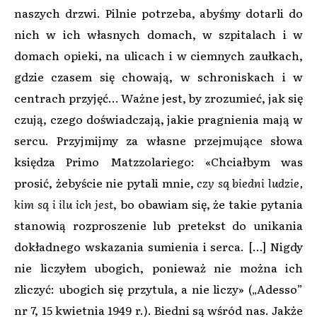
naszych drzwi. Pilnie potrzeba, abyśmy dotarli do
nich w ich własnych domach, w szpitalach i w
domach opieki, na ulicach i w ciemnych zaułkach,
gdzie czasem się chowają, w schroniskach i w
centrach przyjęć… Ważne jest, by zrozumieć, jak się
czują, czego doświadczają, jakie pragnienia mają w
sercu. Przyjmijmy za własne przejmujące słowa
księdza Primo Matzzolariego: «Chciałbym was
prosić, żebyście nie pytali mnie,
czy są biedni ludzie,
kim są i ilu ich jest
, bo obawiam się, że takie pytania
stanowią rozproszenie lub pretekst do unikania
dokładnego wskazania sumienia i serca. […] Nigdy
nie liczyłem ubogich, ponieważ nie można ich
zliczyć: ubogich się przytula, a nie liczy» („Adesso”
nr 7, 15 kwietnia 1949 r.). Biedni są wśród nas. Jakże