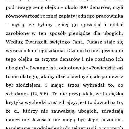
pod uwagę cenę olejku – około 300 denarów, czyli
równowartość rocznej zapłaty jednego pracownika
– myślą, że byłoby lepiej go sprzedać i oddać
zarobione w ten sposób pieniądze dla ubogich.
Według Ewangelii świętego Jana, Judasz staje się
wyrazicielem tego zdania: «Czemu to nie sprzedano
tego olejku za trzysta denarów i nie rozdano ich
ubogim?». Ewangelista odnotowuje: «Powiedział zaś
to nie dlatego, jakoby dbał o biednych, ale ponieważ
był złodziejem, i mając trzos wykradał to, co
składano» (12, 5-6). To nie przypadek, że ta ciężka
krytyka wychodzi z ust zdrajcy: jest to dowód na to,
że ci, którzy nie zauważają ubogich, zdradzają
nauczanie Jezusa i nie mogą być Jego uczniami.
Pamiętamy, w odniesieniu do tej sytuacji, o mocnych