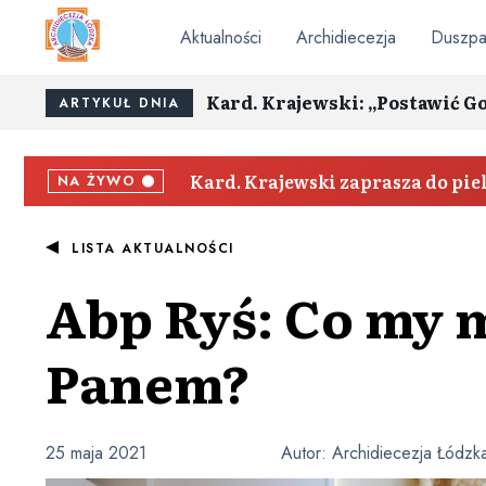
Aktualności
Archidiecezja
Duszpa
Kard. Krajewski: „Postawić G
ARTYKUŁ DNIA
Kard. Krajewski zaprasza do pi
NA ŻYWO
LISTA AKTUALNOŚCI
Abp Ryś: Co my m
Panem?
25 maja 2021
Autor:
Archidiecezja Łódzk