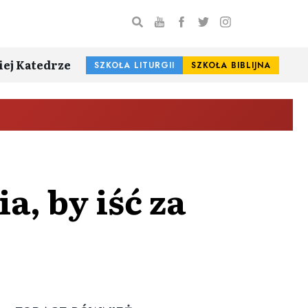
iej Katedrze
SZKOŁA LITURGII
SZKOŁA BIBLIJNA
, by iść za