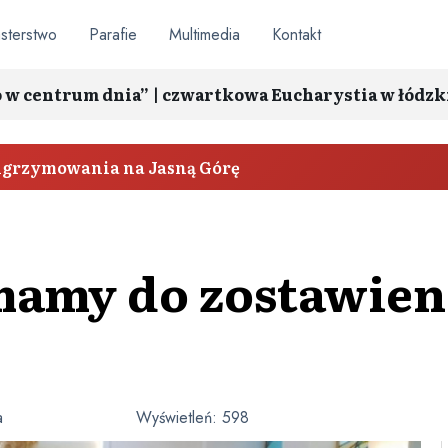
sterstwo
Parafie
Multimedia
Kontakt
o w centrum dnia” | czwartkowa Eucharystia w łódzk
elgrzymowania na Jasną Górę
amy do zostawienia
a
Wyświetleń:
598