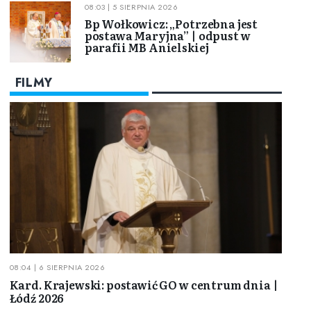
08:03 | 5 SIERPNIA 2026
Bp Wołkowicz: „Potrzebna jest
postawa Maryjna” | odpust w
parafii MB Anielskiej
FILMY
08:04 | 6 SIERPNIA 2026
Kard. Krajewski: postawić GO w centrum dnia |
Łódź 2026