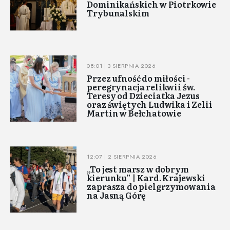
Dominikańskich w Piotrkowie
Trybunalskim
08:01 | 3 SIERPNIA 2026
Przez ufność do miłości -
peregrynacja relikwii św.
Teresy od Dzieciatka Jezus
oraz świętych Ludwika i Zelii
Martin w Bełchatowie
12:07 | 2 SIERPNIA 2026
„To jest marsz w dobrym
kierunku” | Kard. Krajewski
zaprasza do pielgrzymowania
na Jasną Górę