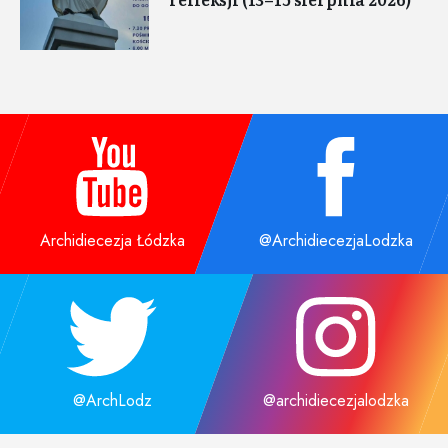
Archidiecezja Łódzka
@ArchidiecezjaLodzka
@ArchLodz
@archidiecezjalodzka