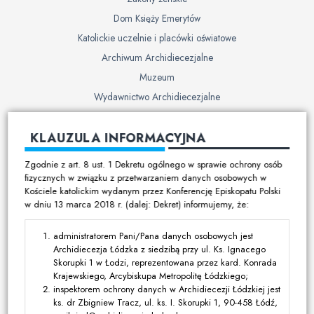
Dom Księży Emerytów
Katolickie uczelnie i placówki oświatowe
Archiwum Archidiecezjalne
Muzeum
Wydawnictwo Archidiecezjalne
Cmentarze
KLAUZULA INFORMACYJNA
Duszpasterstwo
Zgodnie z art. 8 ust. 1 Dekretu ogólnego w sprawie ochrony osób
Program duszpasterski
fizycznych w związku z przetwarzaniem danych osobowych w
Kościele katolickim wydanym przez Konferencję Episkopatu Polski
Kalendarz pracy duszpasterskiej
w dniu 13 marca 2018 r. (dalej: Dekret) informujemy, że:
Duszpasterstwo specjalistyczne
Ruchy i stowarzyszenia
administratorem Pani/Pana danych osobowych jest
Archidiecezja Łódzka z siedzibą przy ul. Ks. Ignacego
Multimedia
Skorupki 1 w Łodzi, reprezentowana przez kard. Konrada
Krajewskiego, Arcybiskupa Metropolitę Łódzkiego;
Filmy
inspektorem ochrony danych w Archidiecezji Łódzkiej jest
ks. dr Zbigniew Tracz, ul. ks. I. Skorupki 1, 90-458 Łódź,
Zdjęcia