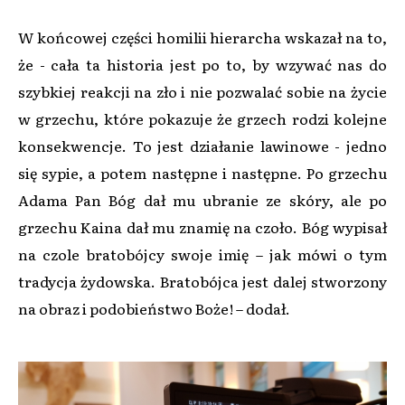
W końcowej części homilii hierarcha wskazał na to,
że - cała ta historia jest po to, by wzywać nas do
szybkiej reakcji na zło i nie pozwalać sobie na życie
w grzechu, które pokazuje że grzech rodzi kolejne
konsekwencje. To jest działanie lawinowe - jedno
się sypie, a potem następne i następne. Po grzechu
Adama Pan Bóg dał mu ubranie ze skóry, ale po
grzechu Kaina dał mu znamię na czoło. Bóg wypisał
na czole bratobójcy swoje imię – jak mówi o tym
tradycja żydowska. Bratobójca jest dalej stworzony
na obraz i podobieństwo Boże! – dodał.