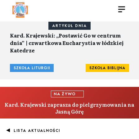
ARTYKUŁ DNIA
Kard. Krajewski: „Postawić Go w centrum
dnia” | czwartkowa Eucharystia w łódzkiej
Katedrze
SZKOŁA LITURGII
SZKOŁA BIBLIJNA
NA ŻYWO
Kard. Krajewski zaprasza do pielgrzymowania na
Jasną Górę
LISTA AKTUALNOŚCI