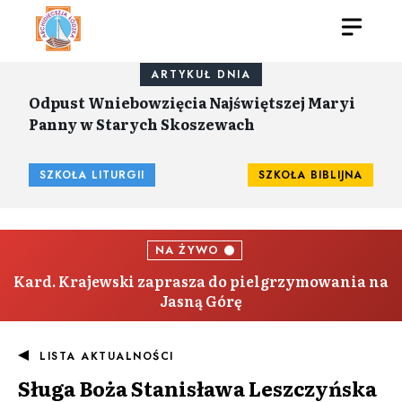
ARTYKUŁ DNIA
Odpust Wniebowzięcia Najświętszej Maryi
Panny w Starych Skoszewach
SZKOŁA LITURGII
SZKOŁA BIBLIJNA
NA ŻYWO
Kard. Krajewski zaprasza do pielgrzymowania na
Jasną Górę
LISTA AKTUALNOŚCI
Sługa Boża Stanisława Leszczyńska