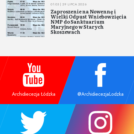
01:03 | 29 LIPCA 2026
Zaproszenie na Nowennę i
Wielki Odpust Wniebowzięcia
NMP do Sanktuarium
Maryjnego w Starych
Skoszewach
Archidiecezja Łódzka
@ArchidiecezjaLodzka