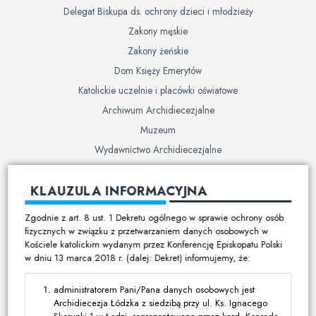
Delegat Biskupa ds. ochrony dzieci i młodzieży
Zakony męskie
Zakony żeńskie
Dom Księży Emerytów
Katolickie uczelnie i placówki oświatowe
Archiwum Archidiecezjalne
Muzeum
Wydawnictwo Archidiecezjalne
Cmentarze
KLAUZULA INFORMACYJNA
Duszpasterstwo
Zgodnie z art. 8 ust. 1 Dekretu ogólnego w sprawie ochrony osób
Program duszpasterski
fizycznych w związku z przetwarzaniem danych osobowych w
Kościele katolickim wydanym przez Konferencję Episkopatu Polski
Kalendarz pracy duszpasterskiej
w dniu 13 marca 2018 r. (dalej: Dekret) informujemy, że:
Duszpasterstwo specjalistyczne
Ruchy i stowarzyszenia
administratorem Pani/Pana danych osobowych jest
Archidiecezja Łódzka z siedzibą przy ul. Ks. Ignacego