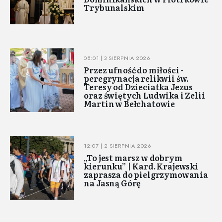
Trybunalskim
08:01 | 3 SIERPNIA 2026
Przez ufność do miłości -
peregrynacja relikwii św.
Teresy od Dzieciatka Jezus
oraz świętych Ludwika i Zelii
Martin w Bełchatowie
12:07 | 2 SIERPNIA 2026
„To jest marsz w dobrym
kierunku” | Kard. Krajewski
zaprasza do pielgrzymowania
na Jasną Górę