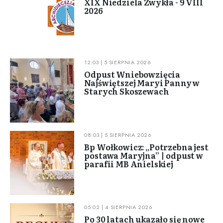
XIX Niedziela Zwykła - 9 VIII
2026
12:03 | 5 SIERPNIA 2026
Odpust Wniebowzięcia
Najświętszej Maryi Panny w
Starych Skoszewach
08:03 | 5 SIERPNIA 2026
Bp Wołkowicz: „Potrzebna jest
postawa Maryjna” | odpust w
parafii MB Anielskiej
05:02 | 4 SIERPNIA 2026
Po 30 latach ukazało się nowe