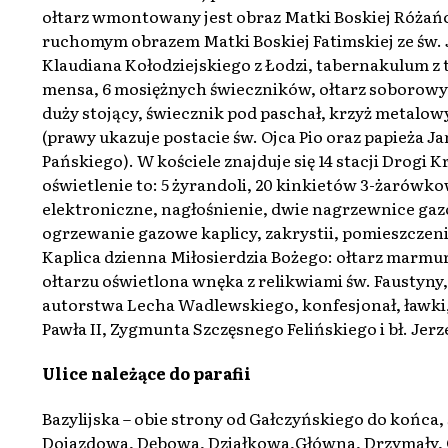
ołtarz wmontowany jest obraz Matki Boskiej Różań
ruchomym obrazem Matki Boskiej Fatimskiej ze św.
Klaudiana Kołodziejskiego z Łodzi, tabernakulum 
mensa, 6 mosiężnych świeczników, ołtarz soborow
duży stojący, świecznik pod paschał, krzyż metalo
(prawy ukazuje postacie św. Ojca Pio oraz papieża J
Pańskiego). W kościele znajduje się 14 stacji Drog
oświetlenie to: 5 żyrandoli, 20 kinkietów 3-żarów
elektroniczne, nagłośnienie, dwie nagrzewnice g
ogrzewanie gazowe kaplicy, zakrystii, pomieszczeni
Kaplica dzienna Miłosierdzia Bożego: ołtarz marm
ołtarzu oświetlona wnęka z relikwiami św. Faustyny
autorstwa Lecha Wadlewskiego, konfesjonał, ławki, 4
Pawła II, Zygmunta Szczęsnego Felińskiego i bł. Jerz
Ulice należące do parafii
Bazylijska – obie strony od Gałczyńskiego do końca,
Dojazdowa, Dębowa, Działkowa,Główna, Drzymały, G