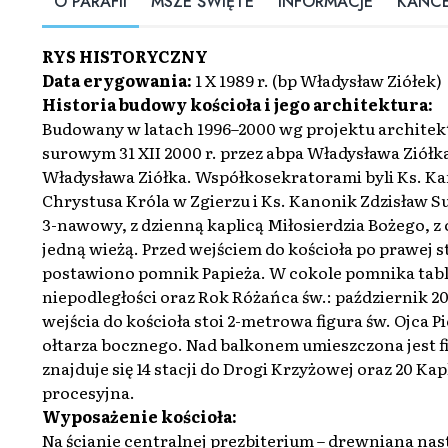
O PARAFII
MSZE ŚWIĘTE
INFORMACJE
KANCE
RYS HISTORYCZNY
Data erygowania:
1 X 1989 r. (bp Władysław Ziółek)
Historia budowy kościoła i jego architektura:
Budowany w latach 1996–2000 wg projektu architek
surowym 31 XII 2000 r. przez abpa Władysława Ziółk
Władysława Ziółka. Współkosekratorami byli Ks. Kan
Chrystusa Króla w Zgierzu i Ks. Kanonik Zdzisław Su
3-nawowy, z dzienną kaplicą Miłosierdzia Bożego, 
jedną wieżą. Przed wejściem do kościoła po prawej st
postawiono pomnik Papieża. W cokole pomnika tabli
niepodległości oraz Rok Różańca św.: październik 20
wejścia do kościoła stoi 2-metrowa figura św. Ojca 
ołtarza bocznego. Nad balkonem umieszczona jest fi
znajduje się 14 stacji do Drogi Krzyżowej oraz 20 K
procesyjna.
Wyposażenie kościoła:
Na ścianie centralnej prezbiterium – drewniana n