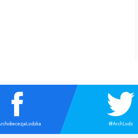
rchidiecezjaLodzka
@ArchLodz