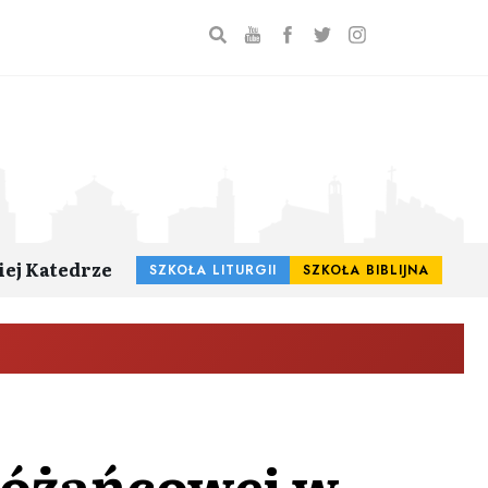
iej Katedrze
SZKOŁA LITURGII
SZKOŁA BIBLIJNA
Różańcowej w