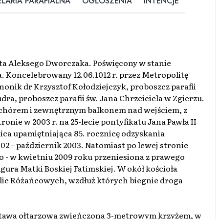
LARIA PARAFIALNA
OGŁOSZENIA
INTENCJE
ta Aleksego Dworczaka. Poświęcony w stanie
a. Koncelebrowany 12.06.1012 r. przez Metropolitę
onik dr Krzysztof Kołodziejczyk, proboszcz parafii
dra, proboszcz parafii św. Jana Chrzciciela w Zgierzu.
z chórem i zewnętrznym balkonem nad wejściem, z
ronie w 2003 r. na 25-lecie pontyfikatu Jana Pawła II
ca upamiętniająca 85. rocznicę odzyskania
02 – październik 2003. Natomiast po lewej stronie
Pio - w kwietniu 2009 roku przeniesiona z prawego
gura Matki Boskiej Fatimskiej. W okół kościoła
aplic Różańcowych, wzdłuż których biegnie droga
astawa ołtarzowa zwieńczona 3-metrowym krzyżem, w