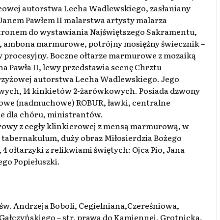
cowej autorstwa Lecha Wadlewskiego, zasłaniany
 Janem Pawłem II malarstwa artysty malarza
z tronem do wystawiania Najświętszego Sakramentu,
y, ambona marmurowe, potrójny mosiężny świecznik –
wy procesyjny. Boczne ołtarze marmurowe z mozaiką
ana Pawła II, lewy przedstawia scenę Chrztu
i Krzyżowej autorstwa Lecha Wadlewskiego. Jego
kowych, 14 kinkietów 2-żarówkowych. Posiada dzwony
azowe (nadmuchowe) ROBUR, ławki, centralne
e dla chóru, ministrantów.
urowy z cegły klinkierowej z mensą marmurową, w
, tabernakulum, duży obraz Miłosierdzia Bożego
 ołtarzyki z relikwiami świętych: Ojca Pio, Jana
ego Popiełuszki.
 św. Andrzeja Boboli, Cegielniana,Czereśniowa,
ałczyńskiego – str. prawa do Kamiennej, Grotnicka,