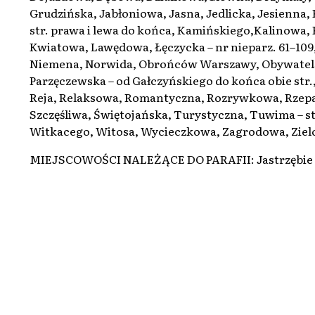
Grudzińska, Jabłoniowa, Jasna, Jedlicka, Jesienna, 
str. prawa i lewa do końca, Kamińskiego,Kalinowa,
Kwiatowa, Lawędowa, Łęczycka – nr nieparz. 61–10
Niemena, Norwida, Obrońców Warszawy, Obywatelsk
Parzęczewska – od Gałczyńskiego do końca obie str.
Reja, Relaksowa, Romantyczna, Rozrywkowa, Rzepak
Szczęśliwa, Świętojańska, Turystyczna, Tuwima – s
Witkacego, Witosa, Wycieczkowa, Zagrodowa, Zielo
MIEJSCOWOŚCI NALEŻĄCE DO PARAFII: Jastrzębie Dol