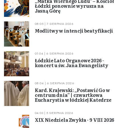
„Matka Wiernego Ludu” – Kościół
Łódzki ponownie wyrusza na
Jasną Górę
08:05 | 7 SIERPNIA 2026
Modlitwy w intencji beatyfikacji
01:04 | 6 SIERPNIA 2026
Łódzkie Lato Organowe 2026 -
koncert u św. Jana Ewangelisty
08:04 | 6 SIERPNIA 2026
Kard. Krajewski: „Postawić Go w
centrum dnia” | czwartkowa
Eucharystia w łódzkiej Katedrze
04:03 | 5 SIERPNIA 2026
XIX Niedziela Zwykła - 9 VIII 2026