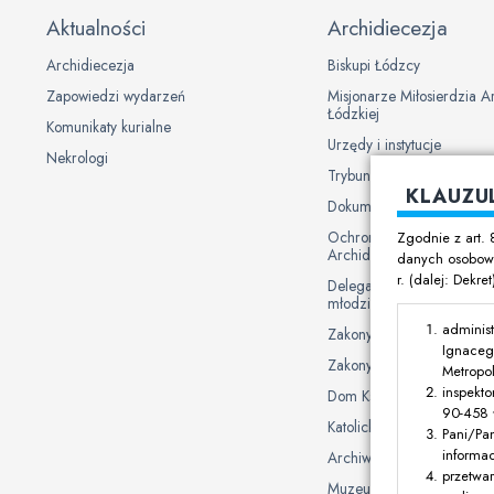
Aktualności
Archidiecezja
Archidiecezja
Biskupi Łódzcy
Zapowiedzi wydarzeń
Misjonarze Miłosierdzia A
Łódzkiej
Komunikaty kurialne
Urzędy i instytucje
Nekrologi
Trybunał Metropolitalny
KLAUZU
Dokumenty Kurii
Ochrona danych osobowy
Zgodnie z art. 
Archidiecezji Łódzkiej
danych osobowy
r. (dalej: Dekre
Delegat Biskupa ds. ochron
młodzieży
administ
Zakony męskie
Ignaceg
Zakony żeńskie
Metropol
inspekto
Dom Księży Emerytów
90-458 Ł
Katolickie uczelnie i plac
Pani/Pa
informa
Archiwum Archidiecezjal
przetwa
Muzeum