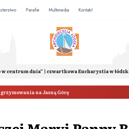
sterstwo
Parafie
Multimedia
Kontakt
o w centrum dnia” | czwartkowa Eucharystia w łódzk
elgrzymowania na Jasną Górę
szej Maryi Panny 