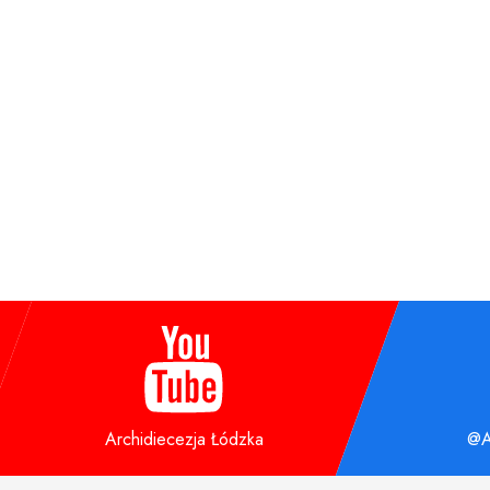
Archidiecezja Łódzka
@A