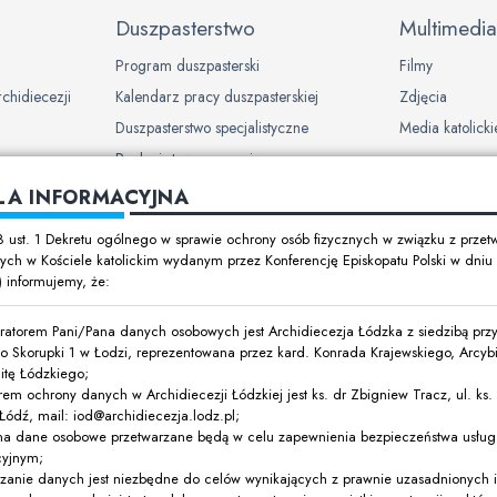
Duszpasterstwo
Multimedia
Program duszpasterski
Filmy
rchidiecezji
Kalendarz pracy duszpasterskiej
Zdjęcia
Duszpasterstwo specjalistyczne
Media katolicki
Ruchy i stowarzyszenia
LA INFORMACYJNA
ch w
8 ust. 1 Dekretu ogólnego w sprawie ochrony osób fizycznych w związku z prze
ch w Kościele katolickim wydanym przez Konferencję Episkopatu Polski w dni
t) informujemy, że:
y dzieci i
ratorem Pani/Pana danych osobowych jest Archidiecezja Łódzka z siedzibą przy 
o Skorupki 1 w Łodzi, reprezentowana przez kard. Konrada Krajewskiego, Arcyb
itę Łódzkiego;
rem ochrony danych w Archidiecezji Łódzkiej jest ks. dr Zbigniew Tracz, ul. ks. I
ódź, mail: iod@archidiecezja.lodz.pl;
ówki oświatowe
na dane osobowe przetwarzane będą w celu zapewnienia bezpieczeństwa usług 
cyjnym;
ne
rzanie danych jest niezbędne do celów wynikających z prawnie uzasadnionych 