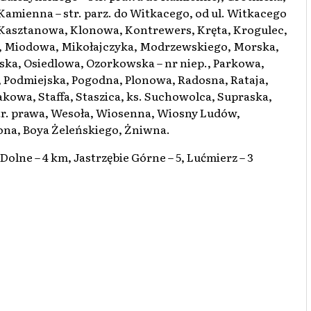
Kamienna – str. parz. do Witkacego, od ul. Witkacego
 Kasztanowa, Klonowa, Kontrewers, Kręta, Krogulec,
9, Miodowa, Mikołajczyka, Modrzewskiego, Morska,
a, Osiedlowa, Ozorkowska – nr niep., Parkowa,
, Podmiejska, Pogodna, Plonowa, Radosna, Rataja,
owa, Staffa, Staszica, ks. Suchowolca, Supraska,
tr. prawa, Wesoła, Wiosenna, Wiosny Ludów,
na, Boya Żeleńskiego, Żniwna.
ne – 4 km, Jastrzębie Górne – 5, Lućmierz – 3