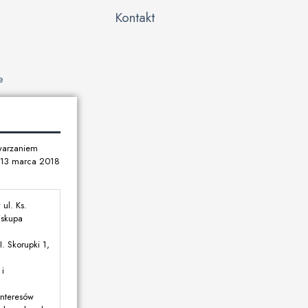
Kontakt
e
twarzaniem
u 13 marca 2018
ul. Ks.
iskupa
. Skorupki 1,
i
interesów