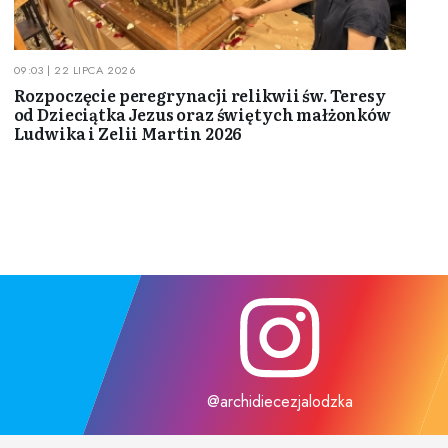
09:03 | 22 LIPCA 2026
Rozpoczęcie peregrynacji relikwii św. Teresy
od Dzieciątka Jezus oraz świętych małżonków
Ludwika i Zelii Martin 2026
@archidiecezjalodzka