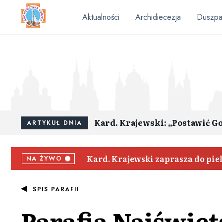
Aktualności
Archidiecezja
Duszpa
Kard. Krajewski: „Postawić G
ARTYKUŁ DNIA
Kard. Krajewski zaprasza do pi
NA ŻYWO
SPIS PARAFII
Parafia
Najświęt