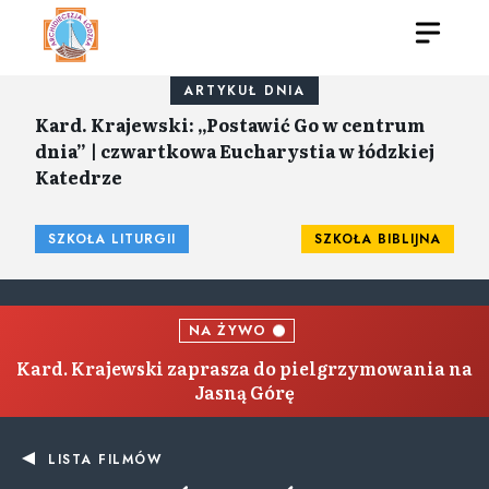
ARTYKUŁ DNIA
Kard. Krajewski: „Postawić Go w centrum
dnia” | czwartkowa Eucharystia w łódzkiej
Katedrze
SZKOŁA LITURGII
SZKOŁA BIBLIJNA
NA ŻYWO
Kard. Krajewski zaprasza do pielgrzymowania na
Jasną Górę
LISTA FILMÓW