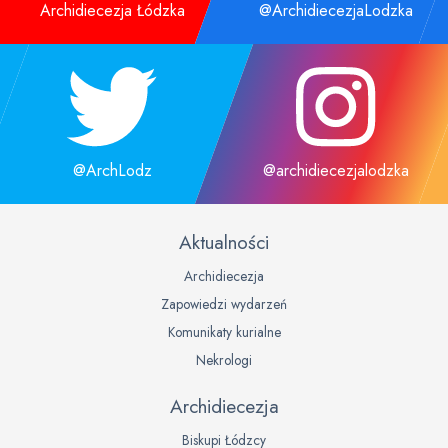
Archidiecezja Łódzka
@ArchidiecezjaLodzka
@ArchLodz
@archidiecezjalodzka
Aktualności
Archidiecezja
Zapowiedzi wydarzeń
Komunikaty kurialne
Nekrologi
Archidiecezja
Biskupi Łódzcy