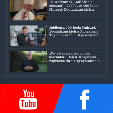
Bp Wołkowicz: „Miłość nie
zmusza” | Jubileusz 400-lecia
Mniszek Dominikańskich w
Piotrkowie
Jubileusz 400-lecia Mniszek
Dominikańskich w Piotrkowie
Trybunalskim | list prezydenta
Nawrockiego
„To jest marsz w dobrym
kierunku” | Kard. Krajewski
zaprasza do pielgrzymowania
na Jasną Górę