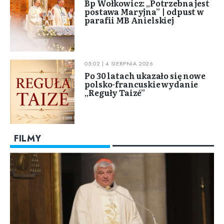
Bp Wołkowicz: „Potrzebna jest
postawa Maryjna” | odpust w
parafii MB Anielskiej
05:02 | 4 SIERPNIA 2026
Po 30 latach ukazało się nowe
polsko-francuskie wydanie
„Reguły Taizé”
FILMY