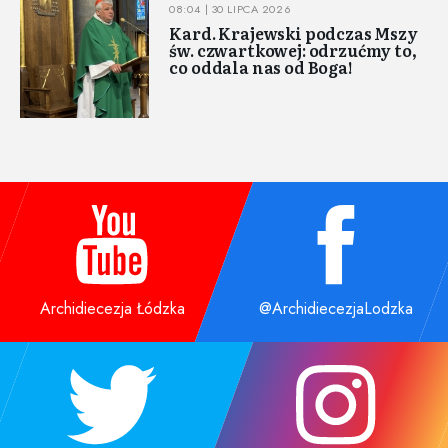
08:04 | 30 LIPCA 2026
Kard. Krajewski podczas Mszy
św. czwartkowej: odrzućmy to,
co oddala nas od Boga!
Archidiecezja Łódzka
@ArchidiecezjaLodzka