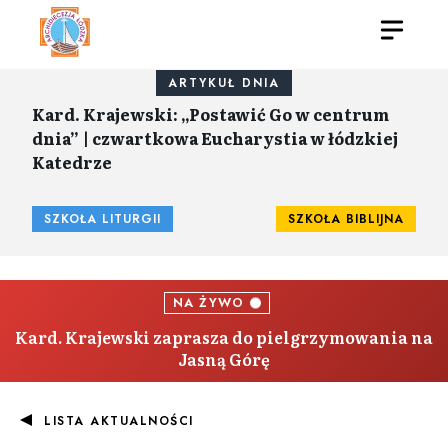
ARTYKUŁ DNIA
Kard. Krajewski: „Postawić Go w centrum
dnia” | czwartkowa Eucharystia w łódzkiej
Katedrze
SZKOŁA LITURGII
SZKOŁA BIBLIJNA
NA ŻYWO
Kard. Krajewski zaprasza do pielgrzymowania na
Jasną Górę
LISTA AKTUALNOŚCI