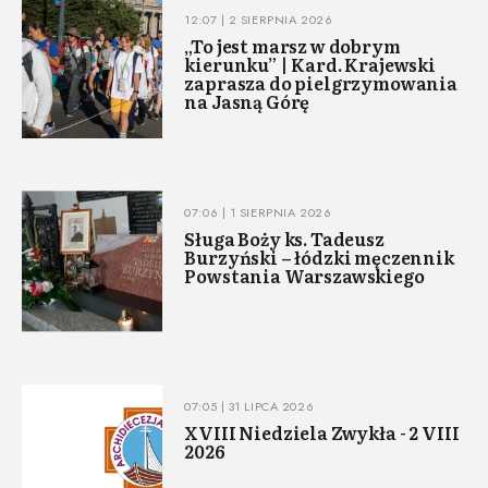
12:07 | 2 SIERPNIA 2026
„To jest marsz w dobrym
kierunku” | Kard. Krajewski
zaprasza do pielgrzymowania
na Jasną Górę
07:06 | 1 SIERPNIA 2026
Sługa Boży ks. Tadeusz
Burzyński – łódzki męczennik
Powstania Warszawskiego
07:05 | 31 LIPCA 2026
XVIII Niedziela Zwykła - 2 VIII
2026