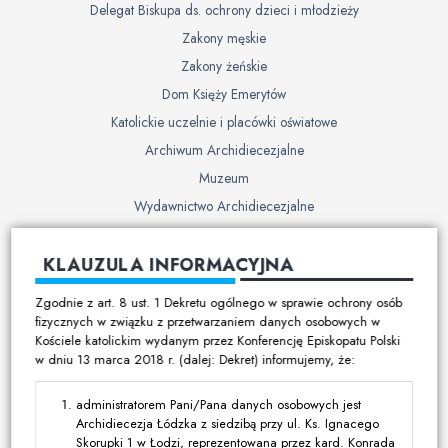
Delegat Biskupa ds. ochrony dzieci i młodzieży
Zakony męskie
Zakony żeńskie
Dom Księży Emerytów
Katolickie uczelnie i placówki oświatowe
Archiwum Archidiecezjalne
Muzeum
Wydawnictwo Archidiecezjalne
Cmentarze
KLAUZULA INFORMACYJNA
Duszpasterstwo
Zgodnie z art. 8 ust. 1 Dekretu ogólnego w sprawie ochrony osób
Program duszpasterski
fizycznych w związku z przetwarzaniem danych osobowych w
Kościele katolickim wydanym przez Konferencję Episkopatu Polski
Kalendarz pracy duszpasterskiej
w dniu 13 marca 2018 r. (dalej: Dekret) informujemy, że:
Duszpasterstwo specjalistyczne
Ruchy i stowarzyszenia
administratorem Pani/Pana danych osobowych jest
Archidiecezja Łódzka z siedzibą przy ul. Ks. Ignacego
Multimedia
Skorupki 1 w Łodzi, reprezentowana przez kard. Konrada