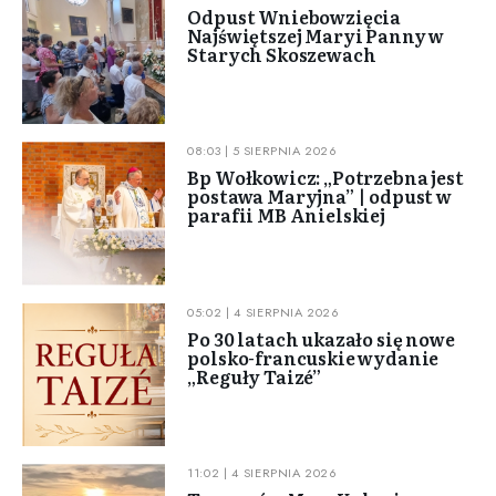
Odpust Wniebowzięcia
Najświętszej Maryi Panny w
Starych Skoszewach
08:03 | 5 SIERPNIA 2026
Bp Wołkowicz: „Potrzebna jest
postawa Maryjna” | odpust w
parafii MB Anielskiej
05:02 | 4 SIERPNIA 2026
Po 30 latach ukazało się nowe
polsko-francuskie wydanie
„Reguły Taizé”
11:02 | 4 SIERPNIA 2026