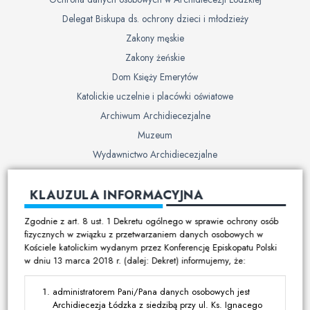
Delegat Biskupa ds. ochrony dzieci i młodzieży
Zakony męskie
Zakony żeńskie
Dom Księży Emerytów
Katolickie uczelnie i placówki oświatowe
Archiwum Archidiecezjalne
Muzeum
Wydawnictwo Archidiecezjalne
Cmentarze
KLAUZULA INFORMACYJNA
Duszpasterstwo
Zgodnie z art. 8 ust. 1 Dekretu ogólnego w sprawie ochrony osób
Program duszpasterski
fizycznych w związku z przetwarzaniem danych osobowych w
Kościele katolickim wydanym przez Konferencję Episkopatu Polski
Kalendarz pracy duszpasterskiej
w dniu 13 marca 2018 r. (dalej: Dekret) informujemy, że:
Duszpasterstwo specjalistyczne
Ruchy i stowarzyszenia
administratorem Pani/Pana danych osobowych jest
Archidiecezja Łódzka z siedzibą przy ul. Ks. Ignacego