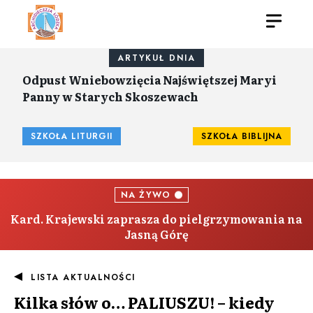
ARTYKUŁ DNIA
Odpust Wniebowzięcia Najświętszej Maryi
Panny w Starych Skoszewach
SZKOŁA LITURGII
SZKOŁA BIBLIJNA
NA ŻYWO
Kard. Krajewski zaprasza do pielgrzymowania na
Jasną Górę
LISTA AKTUALNOŚCI
Kilka słów o… PALIUSZU! – kiedy