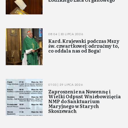
08:04 | 30 LIPCA 2026
Kard. Krajewski podczas Mszy
św. czwartkowej: odrzućmy to,
co oddala nas od Boga!
01:03 | 29 LIPCA 2026
Zaproszenie na Nowennę i
Wielki Odpust Wniebowzięcia
NMP do Sanktuarium
Maryjnego w Starych
Skoszewach