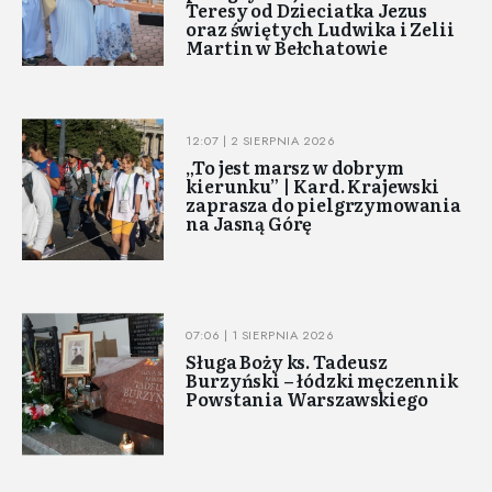
Teresy od Dzieciatka Jezus
oraz świętych Ludwika i Zelii
Martin w Bełchatowie
12:07 | 2 SIERPNIA 2026
„To jest marsz w dobrym
kierunku” | Kard. Krajewski
zaprasza do pielgrzymowania
na Jasną Górę
07:06 | 1 SIERPNIA 2026
Sługa Boży ks. Tadeusz
Burzyński – łódzki męczennik
Powstania Warszawskiego