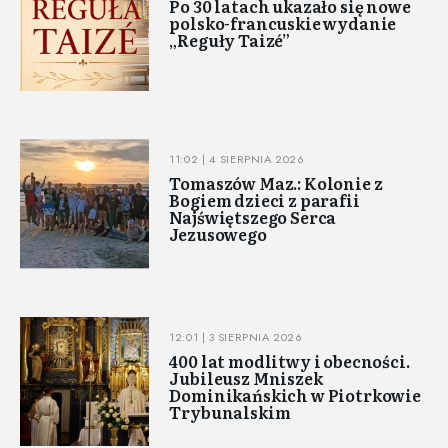
Po 30 latach ukazało się nowe
polsko-francuskie wydanie
„Reguły Taizé”
11:02 | 4 SIERPNIA 2026
Tomaszów Maz.: Kolonie z
Bogiem dzieci z parafii
Najświętszego Serca
Jezusowego
12:01 | 3 SIERPNIA 2026
400 lat modlitwy i obecności.
Jubileusz Mniszek
Dominikańskich w Piotrkowie
Trybunalskim