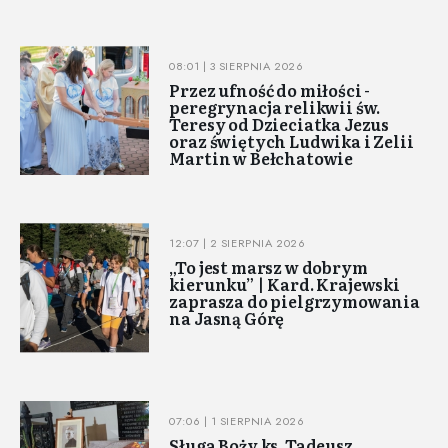
08:01 | 3 SIERPNIA 2026
Przez ufność do miłości -
peregrynacja relikwii św.
Teresy od Dzieciatka Jezus
oraz świętych Ludwika i Zelii
Martin w Bełchatowie
12:07 | 2 SIERPNIA 2026
„To jest marsz w dobrym
kierunku” | Kard. Krajewski
zaprasza do pielgrzymowania
na Jasną Górę
07:06 | 1 SIERPNIA 2026
Sługa Boży ks. Tadeusz