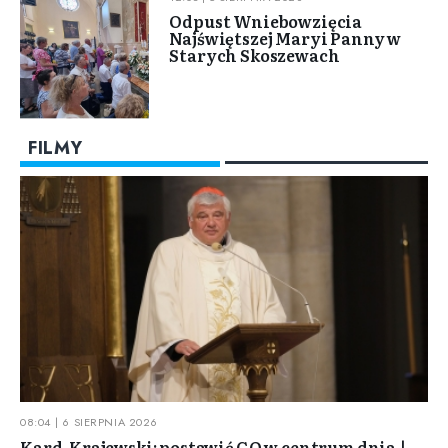
Odpust Wniebowzięcia
Najświętszej Maryi Panny w
Starych Skoszewach
FILMY
08:04 | 6 SIERPNIA 2026
Kard. Krajewski: postawić GO w centrum dnia |