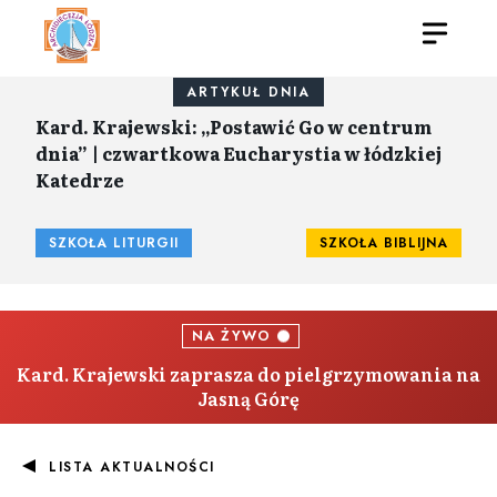
ARTYKUŁ DNIA
Kard. Krajewski: „Postawić Go w centrum
dnia” | czwartkowa Eucharystia w łódzkiej
Katedrze
SZKOŁA LITURGII
SZKOŁA BIBLIJNA
NA ŻYWO
Kard. Krajewski zaprasza do pielgrzymowania na
Jasną Górę
LISTA AKTUALNOŚCI