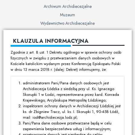
Archiwum Archidiecezjalne
Muzeum
Wydawnictwo Archidiecezjalne
Cmentarze
KLAUZULA INFORMACYJNA
Duszpasterstwo
Zgodnie z art. 8 ust. 1 Dekretu ogólnego w sprawie ochrony osób
Program duszpasterski
fizycznych w związku z przetwarzaniem danych osobowych w
Kościele katolickim wydanym przez Konferencję Episkopatu Polski
Kalendarz pracy duszpasterskiej
w dniu 13 marca 2018 r. (dalej: Dekret) informujemy, że:
Duszpasterstwo specjalistyczne
Ruchy i stowarzyszenia
administratorem Pani/Pana danych osobowych jest
Archidiecezja Łódzka z siedzibą przy ul. Ks. Ignacego
Multimedia
Skorupki 1 w Łodzi, reprezentowana przez kard. Konrada
Krajewskiego, Arcybiskupa Metropolitę Łódzkiego;
Filmy
inspektorem ochrony danych w Archidiecezji Łódzkiej jest
ks. dr Zbigniew Tracz, ul. ks. I. Skorupki 1, 90-458 Łódź,
Zdjęcia
mail: iod@archidiecezja.lodz.pl;
Media katolickie
Pani/Pana dane osobowe przetwarzane będą w celu
zapewnienia bezpieczeństwa usług i informacyjnym;
przetwarzanie danych jest niezbędne do celów