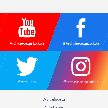
Archidiecezja Łódzka
@ArchidiecezjaLodzka
@ArchLodz
@archidiecezjalodzka
Aktualności
Archidiecezja