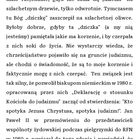
szlachetnym drzewie, tylko odwrotnie. Tymczasem
tu Bóg „dziczkę” zaszczepił na szlachetnej oliwce.
Byłoby dobrze, gdyby ta „dziczka” (a my nią
jesteśmy) pamiętała jakie ma korzenie, i by czerpała
z nich soki do życia. Nie wystarczy wiedza, że
chrześcijaństwo pojawiło się na gruncie judaizmu,
ale chodzi o świadomość, że są to moje korzenie i
faktycznie mogę z nich czerpać. Ten związek jest
tak silny, że pozwolił biskupom niemieckim w 1980 r.
opracowaną przez nich „Deklarację o stosunku
Kościoła do judaizmu” zacząć od stwierdzenia: "Kto
spotyka Jezusa Chrystusa, spotyka judaizm!". Jan
Paweł II w przemówieniu do przedstawicieli
wspólnoty żydowskiej podczas pielgrzymki do RFN
w 1980 r. nawiązał do tego zdania i powiedział, że