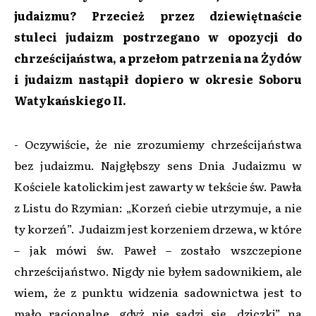
judaizmu? Przecież przez dziewiętnaście
stuleci judaizm postrzegano w opozycji do
chrześcijaństwa, a przełom patrzenia na Żydów
i judaizm nastąpił dopiero w okresie Soboru
Watykańskiego II.
- Oczywiście, że nie zrozumiemy chrześcijaństwa
bez judaizmu. Najgłębszy sens Dnia Judaizmu w
Kościele katolickim jest zawarty w tekście św. Pawła
z Listu do Rzymian: „Korzeń ciebie utrzymuje, a nie
ty korzeń”. Judaizm jest korzeniem drzewa, w które
– jak mówi św. Paweł – zostało wszczepione
chrześcijaństwo. Nigdy nie byłem sadownikiem, ale
wiem, że z punktu widzenia sadownictwa jest to
mało racjonalne, gdyż nie sadzi się „dziczki” na