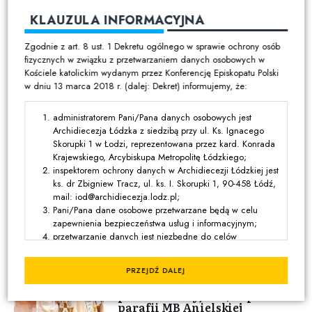
Eucharystia w łódzkiej
Katedrze
KLAUZULA INFORMACYJNA
Zgodnie z art. 8 ust. 1 Dekretu ogólnego w sprawie ochrony osób
fizycznych w związku z przetwarzaniem danych osobowych w
04:03 | 5 SIERPNIA 2026
Kościele katolickim wydanym przez Konferencję Episkopatu Polski
XIX Niedziela Zwykła - 9 VIII
w dniu 13 marca 2018 r. (dalej: Dekret) informujemy, że:
2026
administratorem Pani/Pana danych osobowych jest
Archidiecezja Łódzka z siedzibą przy ul. Ks. Ignacego
Skorupki 1 w Łodzi, reprezentowana przez kard. Konrada
Krajewskiego, Arcybiskupa Metropolitę Łódzkiego;
12:03 | 5 SIERPNIA 2026
inspektorem ochrony danych w Archidiecezji Łódzkiej jest
Odpust Wniebowzięcia
ks. dr Zbigniew Tracz, ul. ks. I. Skorupki 1, 90-458 Łódź,
Najświętszej Maryi Panny w
mail: iod@archidiecezja.lodz.pl;
Starych Skoszewach
Pani/Pana dane osobowe przetwarzane będą w celu
zapewnienia bezpieczeństwa usług i informacyjnym;
przetwarzanie danych jest niezbędne do celów
wynikających z prawnie uzasadnionych interesów
realizowanych przez administratora lub przez stronę trzecią,
08:03 | 5 SIERPNIA 2026
PRZEJDŹ DALEJ
z wyjątkiem sytuacji, w których nadrzędny charakter wobec
Bp Wołkowicz: „Potrzebna jest
tych interesów mają interesy lub podstawowe prawa i
postawa Maryjna” | odpust w
wolności osoby, której dane dotyczą, wymagające ochrony
parafii MB Anielskiej