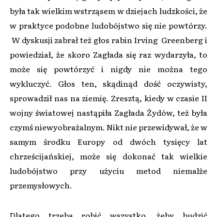
była tak wielkim wstrząsem w dziejach ludzkości, że
w praktyce podobne ludobójstwo się nie powtórzy.
W dyskusji zabrał też głos rabin Irving Greenberg i
powiedział, że skoro Zagłada się raz wydarzyła, to
może się powtórzyć i nigdy nie można tego
wykluczyć. Głos ten, skądinąd dość oczywisty,
sprowadził nas na ziemię. Zresztą, kiedy w czasie II
wojny światowej nastąpiła Zagłada Żydów, też była
czymś niewyobrażalnym. Nikt nie przewidywał, że w
samym środku Europy od dwóch tysięcy lat
chrześcijańskiej, może się dokonać tak wielkie
ludobójstwo przy użyciu metod niemalże
przemysłowych.
Dlatego trzeba robić wszystko, żeby budzić