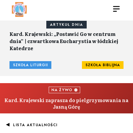
ARTYKUŁ DNIA
Kard. Krajewski: „Postawić Go w centrum
dnia” | czwartkowa Eucharystia w łódzkiej
Katedrze
SZKOŁA LITURGII
SZKOŁA BIBLIJNA
NA ŻYWO
Kard. Krajewski zaprasza do pielgrzymowania na
Jasną Górę
LISTA AKTUALNOŚCI