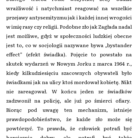
wrażliwość i natychmiast reagować na wszelkie
przejawy antysemityzmu jak i każdej innej wrogości
w imię rasy czy religii. Podobne zło jak Zagłada nadal
jest możliwe, gdyż w społeczności ludzkiej obecne
jest to, co w socjologii nazywane bywa „bystander
effect” (efekt świadka). Pojęcie to powstało na
skutek wydarzeń w Nowym Jorku z marca 1964 r.,
kiedy kilkudziesięciu szacownych obywateli było
świadkami jak na ulicy ktoś mordował kobietę. Nikt
nie zareagował. W końcu jeden ze świadków
zadzwonił na policję, ale już po śmierci ofiary.
Biorąc pod uwagę ten mechanizm, istnieje
prawdopodobieństwo, że każde zło może się
powtórzyć. To prawda, że człowiek potrafi być
heroicznie dobry, ale potrafi być także