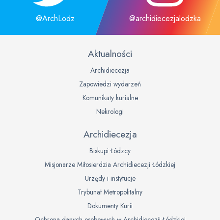
@ArchLodz
@archidiecezjalodzka
Aktualności
Archidiecezja
Zapowiedzi wydarzeń
Komunikaty kurialne
Nekrologi
Archidiecezja
Biskupi Łódzcy
Misjonarze Miłosierdzia Archidiecezji Łódzkiej
Urzędy i instytucje
Trybunał Metropolitalny
Dokumenty Kurii
Ochrona danych osobowych w Archidiecezji Łódzkiej