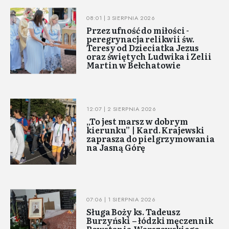
08:01 | 3 SIERPNIA 2026
Przez ufność do miłości -
peregrynacja relikwii św.
Teresy od Dzieciatka Jezus
oraz świętych Ludwika i Zelii
Martin w Bełchatowie
12:07 | 2 SIERPNIA 2026
„To jest marsz w dobrym
kierunku” | Kard. Krajewski
zaprasza do pielgrzymowania
na Jasną Górę
07:06 | 1 SIERPNIA 2026
Sługa Boży ks. Tadeusz
Burzyński – łódzki męczennik
Powstania Warszawskiego