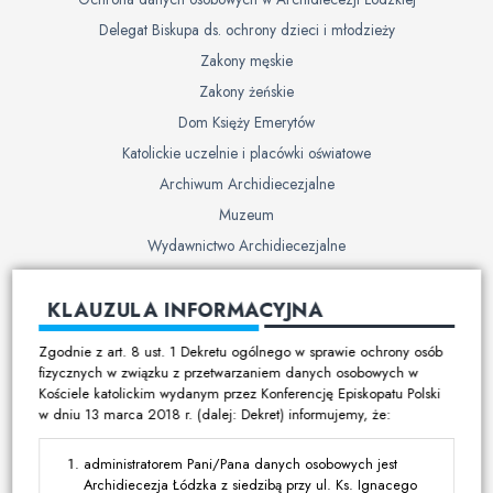
Delegat Biskupa ds. ochrony dzieci i młodzieży
Zakony męskie
Zakony żeńskie
Dom Księży Emerytów
Katolickie uczelnie i placówki oświatowe
Archiwum Archidiecezjalne
Muzeum
Wydawnictwo Archidiecezjalne
Cmentarze
KLAUZULA INFORMACYJNA
Duszpasterstwo
Zgodnie z art. 8 ust. 1 Dekretu ogólnego w sprawie ochrony osób
Program duszpasterski
fizycznych w związku z przetwarzaniem danych osobowych w
Kościele katolickim wydanym przez Konferencję Episkopatu Polski
Kalendarz pracy duszpasterskiej
w dniu 13 marca 2018 r. (dalej: Dekret) informujemy, że:
Duszpasterstwo specjalistyczne
Ruchy i stowarzyszenia
administratorem Pani/Pana danych osobowych jest
Archidiecezja Łódzka z siedzibą przy ul. Ks. Ignacego