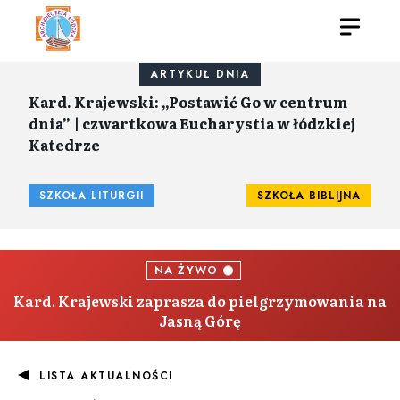
ARTYKUŁ DNIA
Kard. Krajewski: „Postawić Go w centrum
dnia” | czwartkowa Eucharystia w łódzkiej
Katedrze
SZKOŁA LITURGII
SZKOŁA BIBLIJNA
NA ŻYWO
Kard. Krajewski zaprasza do pielgrzymowania na
Jasną Górę
LISTA AKTUALNOŚCI