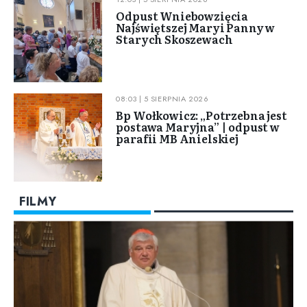
Odpust Wniebowzięcia
Najświętszej Maryi Panny w
Starych Skoszewach
08:03 | 5 SIERPNIA 2026
Bp Wołkowicz: „Potrzebna jest
postawa Maryjna” | odpust w
parafii MB Anielskiej
FILMY