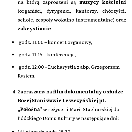
na którą zaproszeni są
muzycy kościelni
(organiści, dyrygenci, kantorzy, chórzyści,
schole, zespoły wokalno-instrumentalne) oraz
zakrystianie
.
godz. 11.00 – koncert organowy,
godz. 11.15 – konferencja,
godz. 12.00 – Eucharystia z abp. Grzegorzem
Rysiem.
Zapraszamy na
film dokumentalny o słudze
Bożej Stanisławie Leszczyńskiej pt.
„Położna”
w reżyserii Marii Stachurskiej do
Łódzkiego Domu Kultury w następujące dni:
14 listopada godz. 15.30,