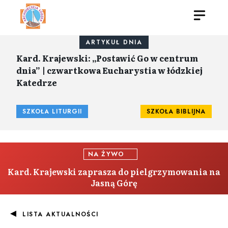
ARTYKUŁ DNIA
Kard. Krajewski: „Postawić Go w centrum
dnia” | czwartkowa Eucharystia w łódzkiej
Katedrze
SZKOŁA LITURGII
SZKOŁA BIBLIJNA
NA ŻYWO
Kard. Krajewski zaprasza do pielgrzymowania na
Jasną Górę
LISTA AKTUALNOŚCI