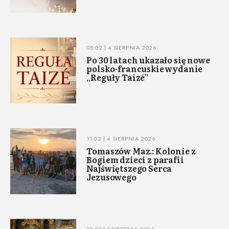
05:02 | 4 SIERPNIA 2026
Po 30 latach ukazało się nowe
polsko-francuskie wydanie
„Reguły Taizé”
11:02 | 4 SIERPNIA 2026
Tomaszów Maz.: Kolonie z
Bogiem dzieci z parafii
Najświętszego Serca
Jezusowego