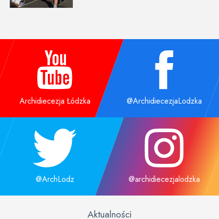
Archidiecezja Łódzka
@ArchidiecezjaLodzka
@ArchLodz
@archidiecezjalodzka
Aktualności