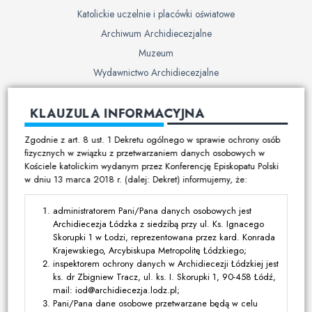
Katolickie uczelnie i placówki oświatowe
Archiwum Archidiecezjalne
Muzeum
Wydawnictwo Archidiecezjalne
Cmentarze
KLAUZULA INFORMACYJNA
Duszpasterstwo
Zgodnie z art. 8 ust. 1 Dekretu ogólnego w sprawie ochrony osób
Program duszpasterski
fizycznych w związku z przetwarzaniem danych osobowych w
Kościele katolickim wydanym przez Konferencję Episkopatu Polski
Kalendarz pracy duszpasterskiej
w dniu 13 marca 2018 r. (dalej: Dekret) informujemy, że:
Duszpasterstwo specjalistyczne
Ruchy i stowarzyszenia
administratorem Pani/Pana danych osobowych jest
Archidiecezja Łódzka z siedzibą przy ul. Ks. Ignacego
Multimedia
Skorupki 1 w Łodzi, reprezentowana przez kard. Konrada
Krajewskiego, Arcybiskupa Metropolitę Łódzkiego;
Filmy
inspektorem ochrony danych w Archidiecezji Łódzkiej jest
ks. dr Zbigniew Tracz, ul. ks. I. Skorupki 1, 90-458 Łódź,
Zdjęcia
mail: iod@archidiecezja.lodz.pl;
Media katolickie
Pani/Pana dane osobowe przetwarzane będą w celu