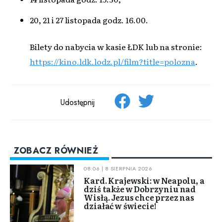
20, 21 i 27 listopada godz. 16.00.
Bilety do nabycia w kasie ŁDK lub na stronie:
https://kino.ldk.lodz.pl/film?title=polozna
.
Udostępnij
ZOBACZ RÓWNIEŻ
08:06 | 8 SIERPNIA 2026
Kard. Krajewski: w Neapolu, a
dziś także w Dobrzyniu nad
Wisłą. Jezus chce przez nas
działać w świecie!