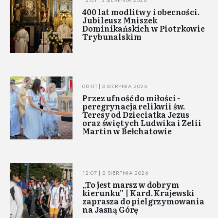
12:01 | 3 SIERPNIA 2026
400 lat modlitwy i obecności.
Jubileusz Mniszek
Dominikańskich w Piotrkowie
Trybunalskim
08:01 | 3 SIERPNIA 2026
Przez ufność do miłości -
peregrynacja relikwii św.
Teresy od Dzieciatka Jezus
oraz świętych Ludwika i Zelii
Martin w Bełchatowie
12:07 | 2 SIERPNIA 2026
„To jest marsz w dobrym
kierunku” | Kard. Krajewski
zaprasza do pielgrzymowania
na Jasną Górę