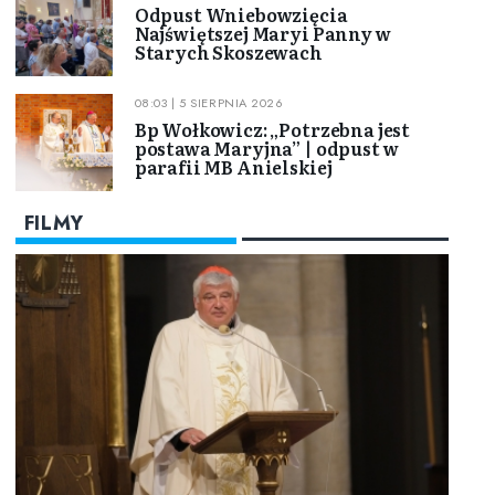
Odpust Wniebowzięcia
Najświętszej Maryi Panny w
Starych Skoszewach
08:03 | 5 SIERPNIA 2026
Bp Wołkowicz: „Potrzebna jest
postawa Maryjna” | odpust w
parafii MB Anielskiej
FILMY