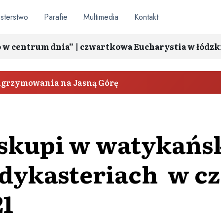
sterstwo
Parafie
Multimedia
Kontakt
o w centrum dnia” | czwartkowa Eucharystia w łódzk
elgrzymowania na Jasną Górę
iskupi w watykańs
dykasteriach w cz
1