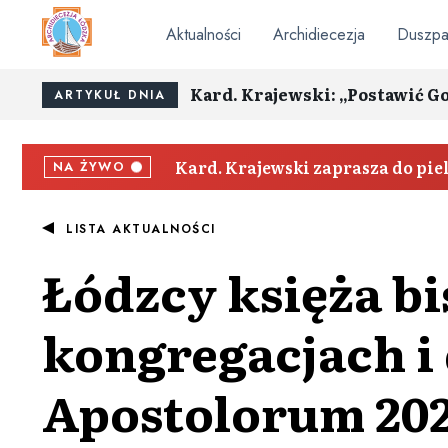
Aktualności
Archidiecezja
Duszpa
Kard. Krajewski: „Postawić G
ARTYKUŁ DNIA
Kard. Krajewski zaprasza do pi
NA ŻYWO
LISTA AKTUALNOŚCI
Łódzcy księża b
kongregacjach i 
Apostolorum 202