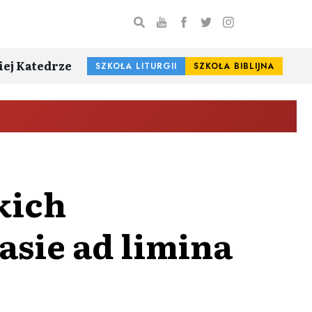
iej Katedrze
SZKOŁA LITURGII
SZKOŁA BIBLIJNA
kich
asie ad limina