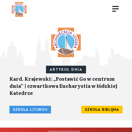
ARTYKUŁ DNIA
Kard. Krajewski: „Postawić Go w centrum
dnia” | czwartkowa Eucharystia w łódzkiej
Katedrze
SZKOŁA LITURGII
SZKOŁA BIBLIJNA