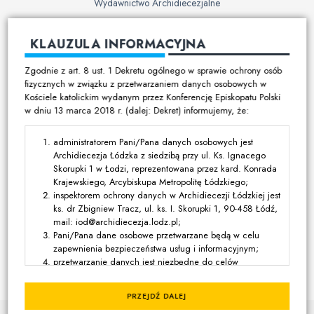
Wydawnictwo Archidiecezjalne
Cmentarze
KLAUZULA INFORMACYJNA
Duszpasterstwo
Zgodnie z art. 8 ust. 1 Dekretu ogólnego w sprawie ochrony osób
Program duszpasterski
fizycznych w związku z przetwarzaniem danych osobowych w
Kościele katolickim wydanym przez Konferencję Episkopatu Polski
Kalendarz pracy duszpasterskiej
w dniu 13 marca 2018 r. (dalej: Dekret) informujemy, że:
Duszpasterstwo specjalistyczne
Ruchy i stowarzyszenia
administratorem Pani/Pana danych osobowych jest
Archidiecezja Łódzka z siedzibą przy ul. Ks. Ignacego
Multimedia
Skorupki 1 w Łodzi, reprezentowana przez kard. Konrada
Krajewskiego, Arcybiskupa Metropolitę Łódzkiego;
Filmy
inspektorem ochrony danych w Archidiecezji Łódzkiej jest
ks. dr Zbigniew Tracz, ul. ks. I. Skorupki 1, 90-458 Łódź,
Zdjęcia
mail: iod@archidiecezja.lodz.pl;
Media katolickie
Pani/Pana dane osobowe przetwarzane będą w celu
zapewnienia bezpieczeństwa usług i informacyjnym;
przetwarzanie danych jest niezbędne do celów
Kontakt
wynikających z prawnie uzasadnionych interesów
realizowanych przez administratora lub przez stronę trzecią,
PRZEJDŹ DALEJ
z wyjątkiem sytuacji, w których nadrzędny charakter wobec
© Kuria Metropolitalna Łódzka