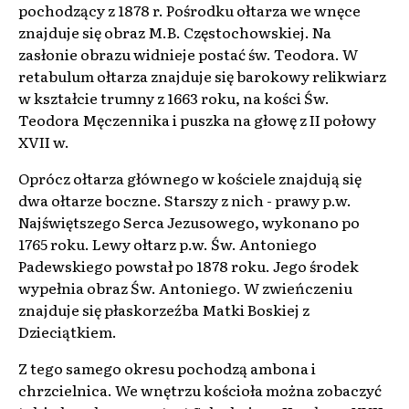
pochodzący z 1878 r. Pośrodku ołtarza we wnęce
znajduje się obraz M.B. Częstochowskiej. Na
zasłonie obrazu widnieje postać św. Teodora. W
retabulum ołtarza znajduje się barokowy relikwiarz
w kształcie trumny z 1663 roku, na kości Św.
Teodora Męczennika i puszka na głowę z II połowy
XVII w.
Oprócz ołtarza głównego w kościele znajdują się
dwa ołtarze boczne. Starszy z nich - prawy p.w.
Najświętszego Serca Jezusowego, wykonano po
1765 roku. Lewy ołtarz p.w. Św. Antoniego
Padewskiego powstał po 1878 roku. Jego środek
wypełnia obraz Św. Antoniego. W zwieńczeniu
znajduje się płaskorzeźba Matki Boskiej z
Dzieciątkiem.
Z tego samego okresu pochodzą ambona i
chrzcielnica. We wnętrzu kościoła można zobaczyć