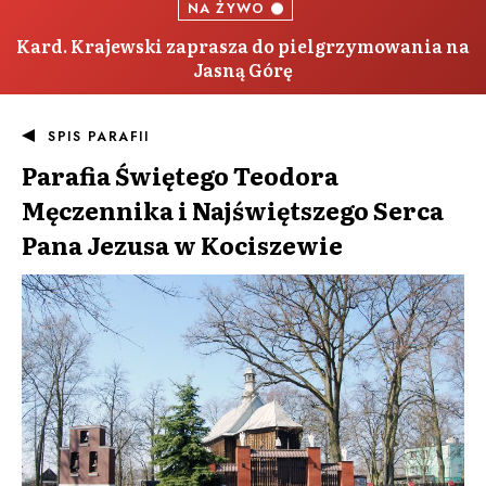
NA ŻYWO
Kard. Krajewski zaprasza do pielgrzymowania na
Jasną Górę
SPIS PARAFII
Parafia
Świętego Teodora
Męczennika i Najświętszego Serca
Pana Jezusa w Kociszewie