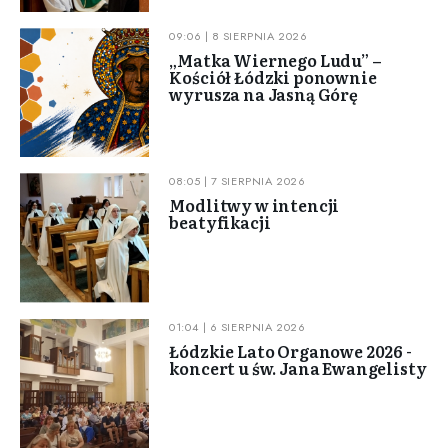
09:06 | 8 SIERPNIA 2026
„Matka Wiernego Ludu” –
Kościół Łódzki ponownie
wyrusza na Jasną Górę
08:05 | 7 SIERPNIA 2026
Modlitwy w intencji
beatyfikacji
01:04 | 6 SIERPNIA 2026
Łódzkie Lato Organowe 2026 -
koncert u św. Jana Ewangelisty