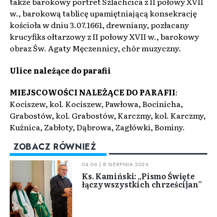
także barokowy portret Szlachcica z II połowy XVII
w., barokową tablicę upamiętniającą konsekrację
kościoła w dniu 3.07.1661, drewniany, pozłacany
krucyfiks ołtarzowy z II połowy XVII w., barokowy
obraz Św. Agaty Męczennicy, chór muzyczny.
Ulice należące do parafii
MIEJSCOWOŚCI NALEŻĄCE DO PARAFII
:
Kociszew, kol. Kociszew, Pawłowa, Bocinicha,
Grabostów, kol. Grabostów, Karczmy, kol. Karczmy,
Kuźnica, Zabłoty, Dąbrowa, Zagłówki, Bominy.
ZOBACZ RÓWNIEŻ
04:06 | 8 SIERPNIA 2026
Ks. Kamiński: „Pismo Święte
łączy wszystkich chrześcijan”