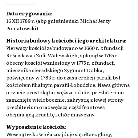
Data erygowania
:
16 XII 1789 r. (abp gnieźnieński Michał Jerzy
Poniatowski)
Historia budowy kościoła i jego architektura
:
Pierwszy kościół zabudowano w 1660 r. z fundacji
Rościsława i Zofii Walewskich, spłonął w 1765 r.
obecny kościół wzniesiony w 1775 r. z fundacji
miecznika sieradzkiego Zygmunt Dobka,
poświęcony w 1783 r. do czasu erekcji parafii był
kościołem filialnym parafii Łobudzice. Nawa główna
o rzucie prostokąta i węższe od niej prezbiterium
zamknięte wielobocznie, zakrystię z lewej strony
prezbiterium oraz węższą część frontową
obejmującą kruchtę i chór muzyczny.
Wyposażenie kościoła
:
Wewnątrz kościoła znajduje się ołtarz głóny,