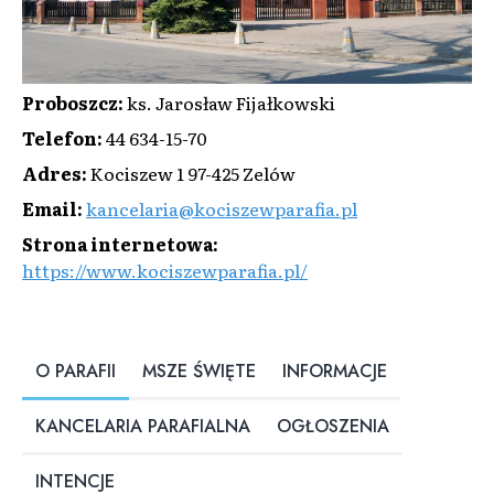
Proboszcz
:
ks. Jarosław Fijałkowski
Telefon
:
44 634-15-70
Adres
:
Kociszew 1 97-425 Zelów
Email
:
kancelaria@kociszewparafia.pl
Strona internetowa
:
https://www.kociszewparafia.pl/
O PARAFII
MSZE ŚWIĘTE
INFORMACJE
KANCELARIA PARAFIALNA
OGŁOSZENIA
INTENCJE