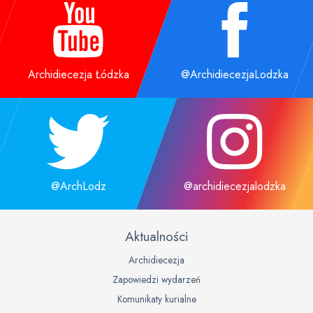
Archidiecezja Łódzka
@ArchidiecezjaLodzka
@ArchLodz
@archidiecezjalodzka
Aktualności
Archidiecezja
Zapowiedzi wydarzeń
Komunikaty kurialne