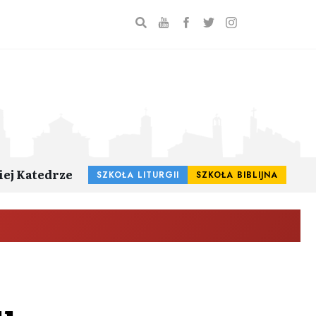
iej Katedrze
SZKOŁA LITURGII
SZKOŁA BIBLIJNA
u