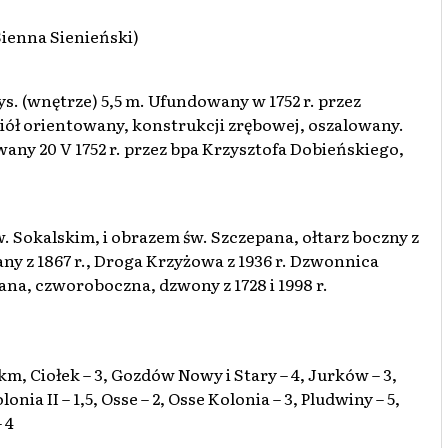
Sienna Sienieński)
ys. (wnętrze) 5,5 m. Ufundowany w 1752 r. przez
iół orientowany, konstrukcji zrębowej, oszalowany.
ny 20 V 1752 r. przez bpa Krzysztofa Dobieńskiego,
w. Sokalskim, i obrazem św. Szczepana, ołtarz boczny z
ny z 1867 r., Droga Krzyżowa z 1936 r. Dzwonnica
ana, czworoboczna, dzwony z 1728 i 1998 r.
Ciołek – 3, Gozdów Nowy i Stary – 4, Jurków – 3,
lonia II – 1,5, Osse – 2, Osse Kolonia – 3, Pludwiny – 5,
 4