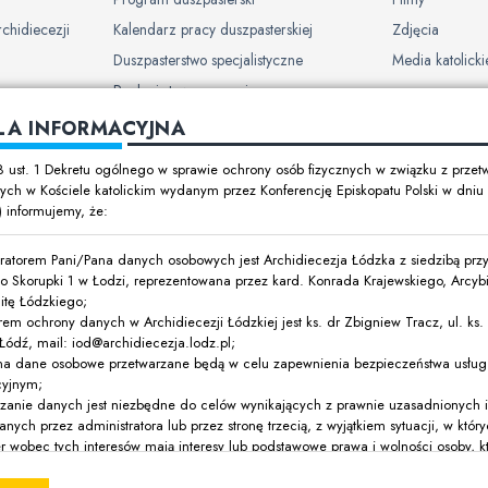
rchidiecezji
Kalendarz pracy duszpasterskiej
Zdjęcia
Duszpasterstwo specjalistyczne
Media katolicki
Ruchy i stowarzyszenia
LA INFORMACYJNA
ch w
8 ust. 1 Dekretu ogólnego w sprawie ochrony osób fizycznych w związku z prze
ch w Kościele katolickim wydanym przez Konferencję Episkopatu Polski w dni
t) informujemy, że:
y dzieci i
ratorem Pani/Pana danych osobowych jest Archidiecezja Łódzka z siedzibą przy 
o Skorupki 1 w Łodzi, reprezentowana przez kard. Konrada Krajewskiego, Arcyb
itę Łódzkiego;
rem ochrony danych w Archidiecezji Łódzkiej jest ks. dr Zbigniew Tracz, ul. ks. I
ódź, mail: iod@archidiecezja.lodz.pl;
ówki oświatowe
na dane osobowe przetwarzane będą w celu zapewnienia bezpieczeństwa usług 
cyjnym;
ne
rzanie danych jest niezbędne do celów wynikających z prawnie uzasadnionych 
anych przez administratora lub przez stronę trzecią, z wyjątkiem sytuacji, w któ
r wobec tych interesów mają interesy lub podstawowe prawa i wolności osoby, k
jalne
, wymagające ochrony danych osobowych, w szczególności, gdy osoba, której 
eckiem;