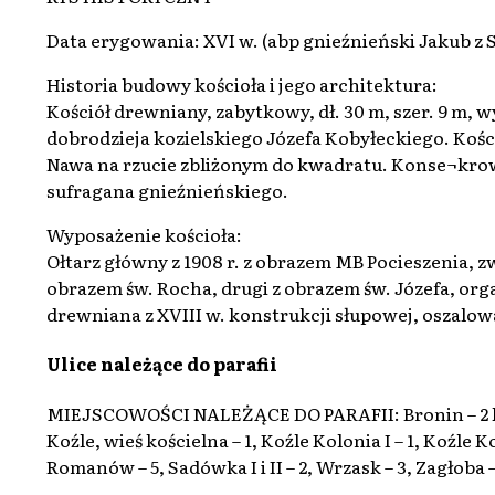
Data erygowania: XVI w. (abp gnieźnieński Jakub z 
Historia budowy kościoła i jego architektura:
Kościół drewniany, zabytkowy, dł. 30 m, szer. 9 m, w
dobrodzieja kozielskiego Józefa Kobyłeckiego. Kośc
Nawa na rzucie zbliżonym do kwadratu. Konse¬krowa
sufragana gnieźnieńskiego.
Wyposażenie kościoła:
Ołtarz główny z 1908 r. z obrazem MB Pocieszenia, z
obrazem św. Rocha, drugi z obrazem św. Józefa, orga
drewniana z XVIII w. konstrukcji słupowej, oszalow
Ulice należące do parafii
MIEJSCOWOŚCI NALEŻĄCE DO PARAFII: Bronin – 2 km, 
Koźle, wieś kościelna – 1, Koźle Kolonia I – 1, Koźle Ko
Romanów – 5, Sadówka I i II – 2, Wrzask – 3, Zagłoba –