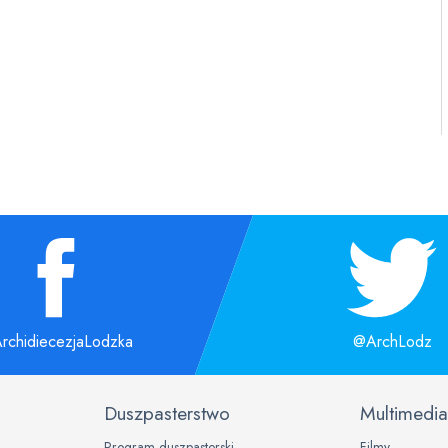
rchidiecezjaLodzka
@ArchLodz
Duszpasterstwo
Multimedia
Program duszpasterski
Filmy