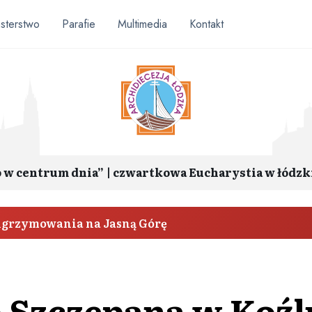
sterstwo
Parafie
Multimedia
Kontakt
o w centrum dnia” | czwartkowa Eucharystia w łódzk
elgrzymowania na Jasną Górę
 Szczepana w Koźl