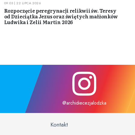
09:03 | 22 LIPCA 2026
Rozpoczęcie peregrynacji relikwii św. Teresy
od Dzieciątka Jezus oraz świętych małżonków
Ludwika i Zelii Martin 2026
@archidiecezjalodzka
Kontakt