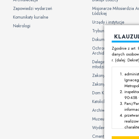
Zapowiedzi wydarzeń
Misjonarze Miłosierdzia A
Łódzkiej
Komunikaty kurialne
Urzędy i instytucje
Nekrologi
Trybunał Metropolitalny
KLAUZU
Dokumenty Kurii
Ochrona danych osobowy
Zgodnie z art. 
Archidiecezji Łódzkiej
danych osobowy
r. (dalej: Dekre
Delegat Biskupa ds. ochron
młodzieży
administ
Zakony męskie
Ignaceg
Zakony żeńskie
Metropol
inspekto
Dom Księży Emerytów
90-458 Ł
Katolickie uczelnie i plac
Pani/Pa
informa
Archiwum Archidiecezjal
przetwa
Muzeum
realizow
charakte
Wydawnictwo Archidiecez
dotyczą
Cmentarze
jest dzi