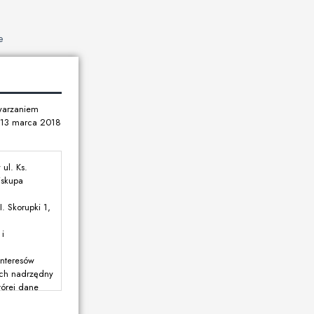
e
twarzaniem
u 13 marca 2018
ul. Ks.
iskupa
. Skorupki 1,
i
interesów
rych nadrzędny
tórej dane
dane dotyczą,