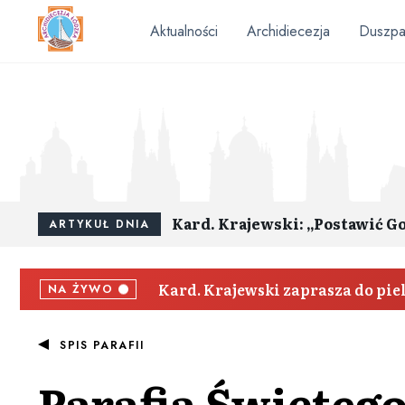
Aktualności
Archidiecezja
Duszpa
Kard. Krajewski: „Postawić G
ARTYKUŁ DNIA
Kard. Krajewski zaprasza do pi
NA ŻYWO
SPIS PARAFII
Parafia
Świętego