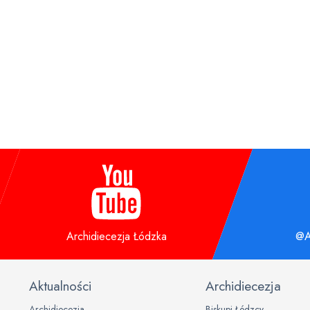
Archidiecezja Łódzka
@A
Aktualności
Archidiecezja
Archidiecezja
Biskupi Łódzcy