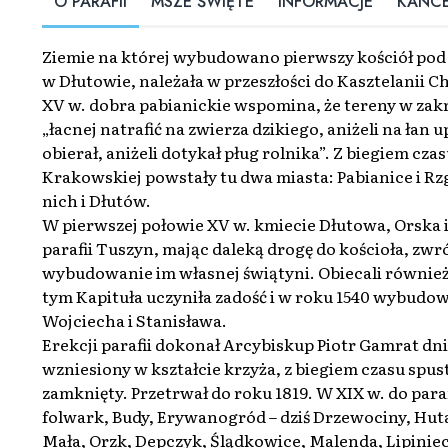
O PARAFII
MSZE ŚWIĘTE
INFORMACJE
KANCE
Ziemie na której wybudowano pierwszy kościół pod
w Dłutowie, należała w przeszłości do Kasztelanii 
XV w. dobra pabianickie wspomina, że tereny w zak
„łacnej natrafić na zwierza dzikiego, aniżeli na łan 
obierał, aniżeli dotykał pług rolnika”. Z biegiem cz
Krakowskiej powstały tu dwa miasta: Pabianice i Rz
nich i Dłutów.
W pierwszej połowie XV w. kmiecie Dłutowa, Orska 
parafii Tuszyn, mając daleką drogę do kościoła, zwró
wybudowanie im własnej świątyni. Obiecali również
tym Kapituła uczyniła zadość i w roku 1540 wybudo
Wojciecha i Stanisława.
Erekcji parafii dokonał Arcybiskup Piotr Gamrat dn
wzniesiony w kształcie krzyża, z biegiem czasu spust
zamknięty. Przetrwał do roku 1819. W XIX w. do para
folwark, Budy, Erywanogród – dziś Drzewociny, Huta
Mała, Orzk, Depczyk, Ślądkowice, Malenda, Lipiniec,