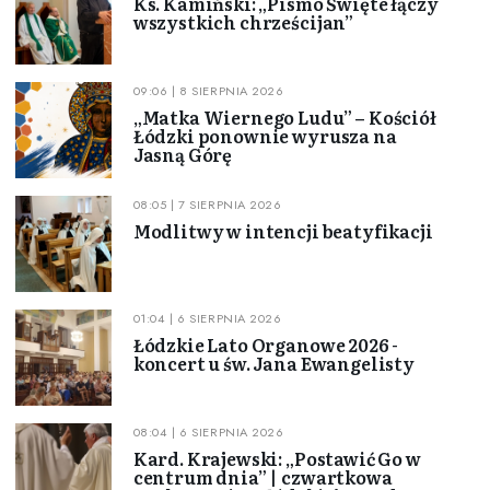
Ks. Kamiński: „Pismo Święte łączy
wszystkich chrześcijan”
09:06 | 8 SIERPNIA 2026
„Matka Wiernego Ludu” – Kościół
Łódzki ponownie wyrusza na
Jasną Górę
08:05 | 7 SIERPNIA 2026
Modlitwy w intencji beatyfikacji
01:04 | 6 SIERPNIA 2026
Łódzkie Lato Organowe 2026 -
koncert u św. Jana Ewangelisty
08:04 | 6 SIERPNIA 2026
Kard. Krajewski: „Postawić Go w
centrum dnia” | czwartkowa