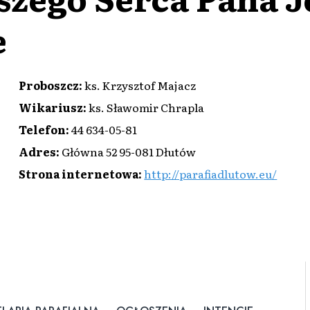
e
Proboszcz
:
ks. Krzysztof Majacz
Wikariusz
:
ks. Sławomir Chrapla
Telefon
:
44 634-05-81
Adres
:
Główna 52 95-081 Dłutów
Strona internetowa
:
http://parafiadlutow.eu/