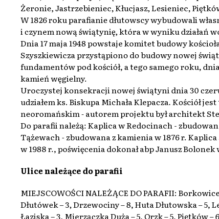
Żeronie, Jastrzebieniec, Kłucjasz, Lesieniec, Piętkó
W 1826 roku parafianie dłutowscy wybudowali wła
i czynem nową świątynię, która w wyniku działań wo
Dnia 17 maja 1948 powstaje komitet budowy kościo
Szyszkiewicza przystąpiono do budowy nowej świąt
fundamentów pod kościół, a tego samego roku, dnia
kamień węgielny.
Uroczystej konsekracji nowej świątyni dnia 30 czer
udziałem ks. Biskupa Michała Klepacza. Kościół je
neoromańskim - autorem projektu był architekt Ste
Do parafii należą: Kaplica w Redocinach - zbudowan
Tążewach - zbudowana z kamienia w 1876 r. Kaplica
w 1988 r., poświęcenia dokonał abp Janusz Bolonek 
Ulice należące do parafii
MIEJSCOWOŚCI NALEŻĄCE DO PARAFII: Borkowice – 2 
Dłutówek – 3, Drzewociny – 8, Huta Dłutowska – 5, Le
Łaziska – 3, Mierzączka Duża – 5, Orzk – 5, Piętków –