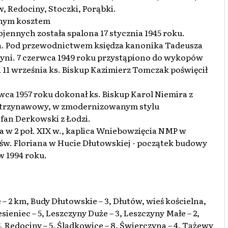
w, Redociny, Stoczki, Porąbki.
snym kosztem
jennych została spalona 17 stycznia 1945 roku.
ła. Pod przewodnictwem księdza kanonika Tadeusza
yni. 7 czerwca 1949 roku przystąpiono do wykopów
 11 września ks. Biskup Kazimierz Tomczak poświęcił
wca 1957 roku dokonał ks. Biskup Karol Niemira z
st trzynawowy, w zmodernizowanym stylu
fan Derkowski z Łodzi.
a w 2 poł. XIX w., kaplica Wniebowzięcia NMP w
 św. Floriana w Hucie Dłutowskiej - początek budowy
w 1994 roku.
km, Budy Dłutowskie – 3, Dłutów, wieś kościelna,
sieniec – 5, Leszczyny Duże – 3, Leszczyny Małe – 2,
 6, Redociny – 5, Ślądkowice – 8, Świerczyna – 4, Tążewy