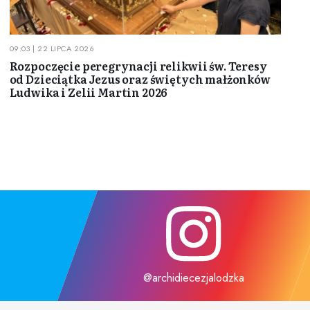
09:03 | 22 LIPCA 2026
Rozpoczęcie peregrynacji relikwii św. Teresy
od Dzieciątka Jezus oraz świętych małżonków
Ludwika i Zelii Martin 2026
@archidiecezjalodzka