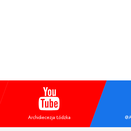
Archidiecezja Łódzka
@A