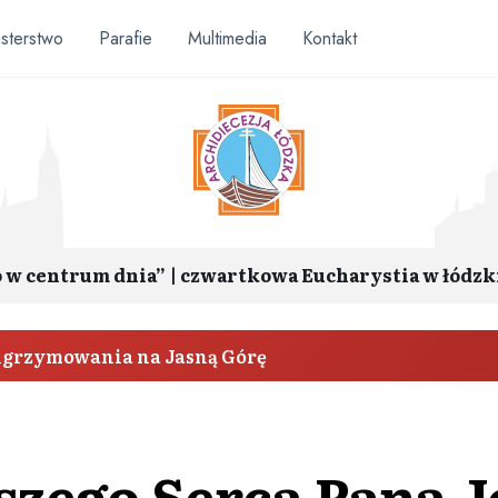
sterstwo
Parafie
Multimedia
Kontakt
o w centrum dnia” | czwartkowa Eucharystia w łódzk
elgrzymowania na Jasną Górę
szego Serca Pana J