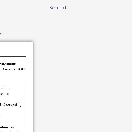
Kontakt
e
twarzaniem
u 13 marca 2018
ul. Ks.
iskupa
. Skorupki 1,
i
interesów