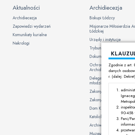
Aktualności
Archidiecezja
Archidiecezja
Biskupi Łódzcy
Zapowiedzi wydarzeń
Misjonarze Miłosierdzia A
Łódzkiej
Komunikaty kurialne
Urzędy i instytucje
Nekrologi
Trybunał Metropolitalny
KLAUZU
Dokumenty Kurii
Ochrona danych osobowy
Zgodnie z art. 
Archidiecezji Łódzkiej
danych osobowy
r. (dalej: Dekre
Delegat Biskupa ds. ochron
młodzieży
administ
Zakony męskie
Ignaceg
Zakony żeńskie
Metropol
inspekto
Dom Księży Emerytów
90-458 Ł
Katolickie uczelnie i plac
Pani/Pa
informa
Archiwum Archidiecezjal
przetwa
Muzeum