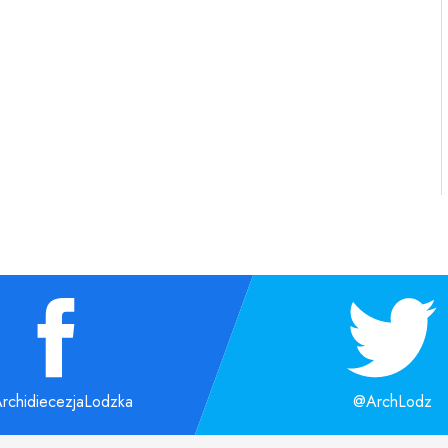
rchidiecezjaLodzka
@ArchLodz