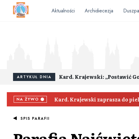
Aktualności
Archidiecezja
Duszpa
Kard. Krajewski: „Postawić G
ARTYKUŁ DNIA
Kard. Krajewski zaprasza do pi
NA ŻYWO
SPIS PARAFII
Parafia
Najświęt