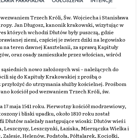
LARIA PARAFIALNA
OGŁOSZENIA
INTENCJE
 wezwaniem Trzech Króli, Św. Wojciecha i Stanisława
Chropy. Jan Długosz, kanonik krakowski, wizytując w
res których wchodzi Dłutów były puszczą, gdzie
uprawianej ziemi, częściej je zwierz dziki na legowisko
asu na teren dawnej Kasztelanii, za sprawą Kapituły
gów, oraz osady zamieszkałe przez włościan, wśród
i sąsiednich nowo założonych wsi – należących do
cili się do Kapituły Krakowskiej z prośbą o
 przyłożyć do utrzymania służby kościelnej. Prośbom
wano kościół pod wezwaniem Trzech Króli, św.
ia 17 maja 1541 roku. Pierwotny kościół modrzewiowy,
oszony i bliski upadku, około 1810 roku został
fii Dłutów należały następujące wioski: Dłutów wieś i
, Leszczyny, Leszczynki, Łaziska, Mierzączka Wielka i
 Zalesie, Helenów, Podstoła, Półtalarek, Kociołki,