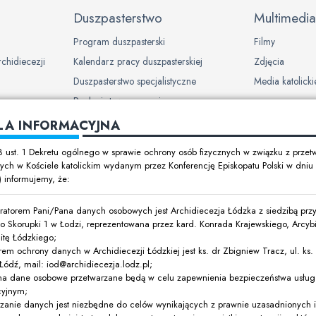
Duszpasterstwo
Multimedia
Program duszpasterski
Filmy
rchidiecezji
Kalendarz pracy duszpasterskiej
Zdjęcia
Duszpasterstwo specjalistyczne
Media katolicki
Ruchy i stowarzyszenia
LA INFORMACYJNA
ch w
8 ust. 1 Dekretu ogólnego w sprawie ochrony osób fizycznych w związku z prze
ch w Kościele katolickim wydanym przez Konferencję Episkopatu Polski w dni
t) informujemy, że:
y dzieci i
ratorem Pani/Pana danych osobowych jest Archidiecezja Łódzka z siedzibą przy 
o Skorupki 1 w Łodzi, reprezentowana przez kard. Konrada Krajewskiego, Arcyb
itę Łódzkiego;
rem ochrony danych w Archidiecezji Łódzkiej jest ks. dr Zbigniew Tracz, ul. ks. I
ódź, mail: iod@archidiecezja.lodz.pl;
ówki oświatowe
na dane osobowe przetwarzane będą w celu zapewnienia bezpieczeństwa usług 
cyjnym;
ne
rzanie danych jest niezbędne do celów wynikających z prawnie uzasadnionych 