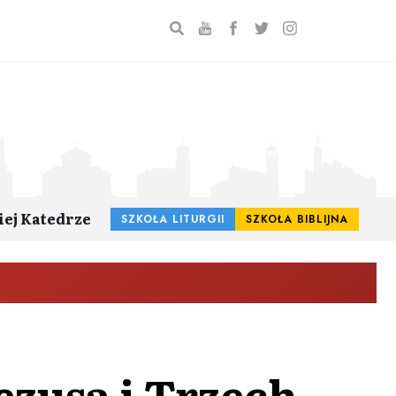
iej Katedrze
SZKOŁA LITURGII
SZKOŁA BIBLIJNA
ezusa i Trzech