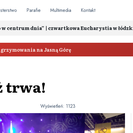
sterstwo
Parafie
Multimedia
Kontakt
o w centrum dnia” | czwartkowa Eucharystia w łódzk
elgrzymowania na Jasną Górę
ż trwa!
Wyświetleń:
1123