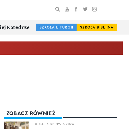
iej Katedrze
SZKOŁA LITURGII
SZKOŁA BIBLIJNA
ZOBACZ RÓWNIEŻ
01:04 | 6 SIERPNIA 2026