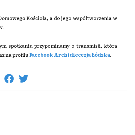
 Domowego Kościoła, a do jego współtworzenia w
w.
cym spotkaniu przypominamy o transmisji, która
az na profilu
Facebook Archidiecezja Łódzka
.