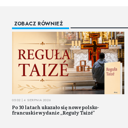
ZOBACZ RÓWNIEŻ
05:02 | 4 SIERPNIA 2026
Po 30 latach ukazało się nowe polsko-
francuskie wydanie „Reguły Taizé”