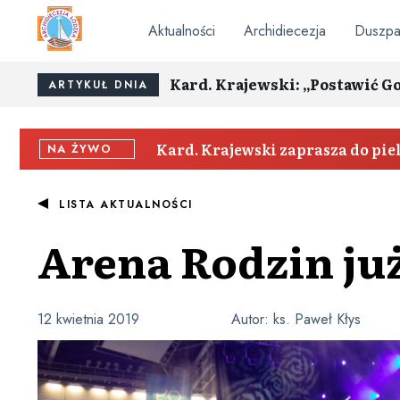
Aktualności
Archidiecezja
Duszpa
Kard. Krajewski: „Postawić G
ARTYKUŁ DNIA
Kard. Krajewski zaprasza do pi
NA ŻYWO
LISTA AKTUALNOŚCI
Arena Rodzin ju
12 kwietnia 2019
Autor:
ks. Paweł Kłys