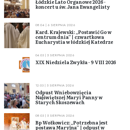
Łódzkie Lato Organowe 2026 -
koncert u św. Jana Ewangelisty
08:04 | 6 SIERPNIA 2026
Kard. Krajewski: „Postawić Go w
centrum dnia” | czwartkowa
Eucharystia w łódzkiej Katedrze
04:03 | 5 SIERPNIA 2026
XIX Niedziela Zwykła - 9 VIII 2026
12:03 | 5 SIERPNIA 2026
Odpust Wniebowzięcia
Najświętszej Maryi Panny w
Starych Skoszewach
08:03 | 5 SIERPNIA 2026
Bp Wołkowicz: „Potrzebna jest
postawa Maryjna” | odpust w