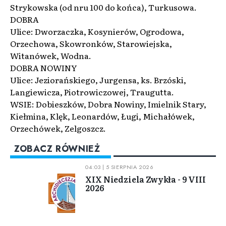
Strykowska (od nru 100 do końca), Turkusowa.
DOBRA
Ulice: Dworzaczka, Kosynierów, Ogrodowa,
Orzechowa, Skowronków, Starowiejska,
Witanówek, Wodna.
DOBRA NOWINY
Ulice: Jeziorańskiego, Jurgensa, ks. Brzóski,
Langiewicza, Piotrowiczowej, Traugutta.
WSIE: Dobieszków, Dobra Nowiny, Imielnik Stary,
Kiełmina, Klęk, Leonardów, Ługi, Michałówek,
Orzechówek, Zelgoszcz.
ZOBACZ RÓWNIEŻ
04:03 | 5 SIERPNIA 2026
XIX Niedziela Zwykła - 9 VIII
2026