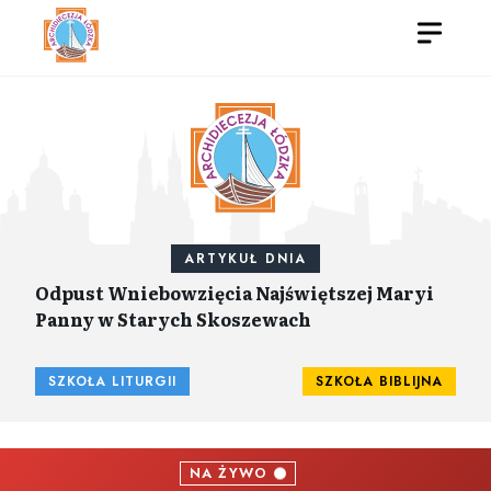
ARTYKUŁ DNIA
Odpust Wniebowzięcia Najświętszej Maryi
Panny w Starych Skoszewach
SZKOŁA LITURGII
SZKOŁA BIBLIJNA
NA ŻYWO