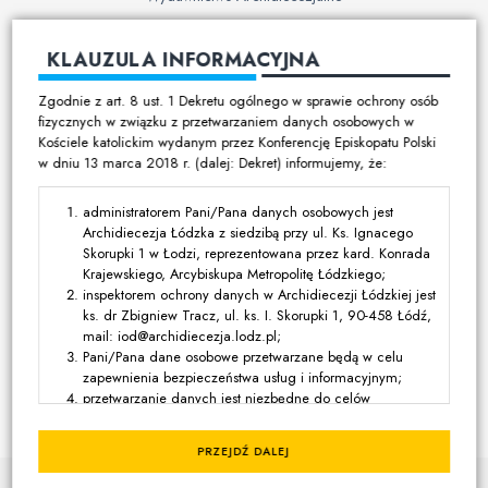
Cmentarze
KLAUZULA INFORMACYJNA
Duszpasterstwo
Zgodnie z art. 8 ust. 1 Dekretu ogólnego w sprawie ochrony osób
Program duszpasterski
fizycznych w związku z przetwarzaniem danych osobowych w
Kościele katolickim wydanym przez Konferencję Episkopatu Polski
Kalendarz pracy duszpasterskiej
w dniu 13 marca 2018 r. (dalej: Dekret) informujemy, że:
Duszpasterstwo specjalistyczne
Ruchy i stowarzyszenia
administratorem Pani/Pana danych osobowych jest
Archidiecezja Łódzka z siedzibą przy ul. Ks. Ignacego
Multimedia
Skorupki 1 w Łodzi, reprezentowana przez kard. Konrada
Krajewskiego, Arcybiskupa Metropolitę Łódzkiego;
Filmy
inspektorem ochrony danych w Archidiecezji Łódzkiej jest
ks. dr Zbigniew Tracz, ul. ks. I. Skorupki 1, 90-458 Łódź,
Zdjęcia
mail: iod@archidiecezja.lodz.pl;
Media katolickie
Pani/Pana dane osobowe przetwarzane będą w celu
zapewnienia bezpieczeństwa usług i informacyjnym;
przetwarzanie danych jest niezbędne do celów
Kontakt
wynikających z prawnie uzasadnionych interesów
realizowanych przez administratora lub przez stronę trzecią,
PRZEJDŹ DALEJ
z wyjątkiem sytuacji, w których nadrzędny charakter wobec
© Kuria Metropolitalna Łódzka
tych interesów mają interesy lub podstawowe prawa i