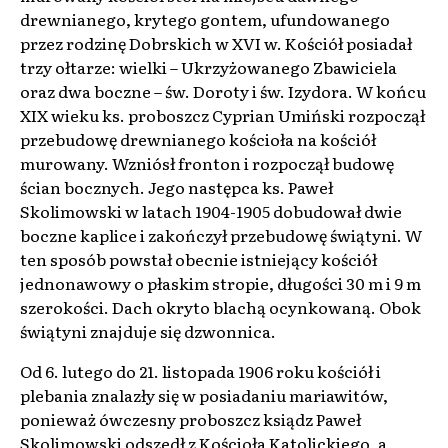
drewnianego, krytego gontem, ufundowanego
przez rodzinę Dobrskich w XVI w. Kościół posiadał
trzy ołtarze: wielki – Ukrzyżowanego Zbawiciela
oraz dwa boczne – św. Doroty i św. Izydora. W końcu
XIX wieku ks. proboszcz Cyprian Umiński rozpoczął
przebudowę drewnianego kościoła na kościół
murowany. Wzniósł fronton i rozpoczął budowę
ścian bocznych. Jego następca ks. Paweł
Skolimowski w latach 1904-1905 dobudował dwie
boczne kaplice i zakończył przebudowę świątyni. W
ten sposób powstał obecnie istniejący kościół
jednonawowy o płaskim stropie, długości 30 m i 9 m
szerokości. Dach okryto blachą ocynkowaną. Obok
świątyni znajduje się dzwonnica.
Od 6. lutego do 21. listopada 1906 roku kościół i
plebania znalazły się w posiadaniu mariawitów,
ponieważ ówczesny proboszcz ksiądz Paweł
Skolimowski odszedł z Kościoła Katolickiego, a