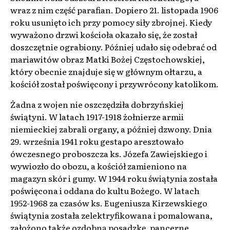
wraz z nim część parafian. Dopiero 21. listopada 1906
roku usunięto ich przy pomocy siły zbrojnej. Kiedy
wyważono drzwi kościoła okazało się, że został
doszczętnie ograbiony. Później udało się odebrać od
mariawitów obraz Matki Bożej Częstochowskiej,
który obecnie znajduje się w głównym ołtarzu, a
kościół został poświęcony i przywrócony katolikom.
Żadna z wojen nie oszczędziła dobrzyńskiej
świątyni. W latach 1917-1918 żołnierze armii
niemieckiej zabrali organy, a później dzwony. Dnia
29. września 1941 roku gestapo aresztowało
ówczesnego proboszcza ks. Józefa Zawiejskiego i
wywiozło do obozu, a kościół zamieniono na
magazyn skór i gumy. W 1944 roku świątynia została
poświęcona i oddana do kultu Bożego. W latach
1952-1968 za czasów ks. Eugeniusza Kirzewskiego
świątynia została zelektryfikowana i pomalowana,
założono także ozdobną posadzkę, pancerne