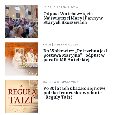
12:03 | 5 SIERPNIA 2026
Odpust Wniebowzięcia
Najświętszej Maryi Panny w
Starych Skoszewach
08:03 | 5 SIERPNIA 2026
Bp Wołkowicz: „Potrzebna jest
postawa Maryjna” | odpust w
parafii MB Anielskiej
05:02 | 4 SIERPNIA 2026
Po 30 latach ukazało się nowe
polsko-francuskie wydanie
„Reguły Taizé”