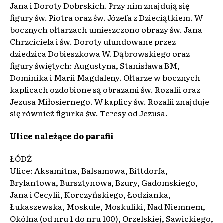
Jana i Doroty Dobrskich. Przy nim znajdują się
figury św. Piotra oraz św. Józefa z Dzieciątkiem. W
bocznych ołtarzach umieszczono obrazy św. Jana
Chrzciciela i św. Doroty ufundowane przez
dziedzica Dobieszkowa W. Dąbrowskiego oraz
figury świętych: Augustyna, Stanisława BM,
Dominika i Marii Magdaleny. Ołtarze w bocznych
kaplicach ozdobione są obrazami św. Rozalii oraz
Jezusa Miłosiernego. W kaplicy św. Rozalii znajduje
się również figurka św. Teresy od Jezusa.
Ulice należące do parafii
ŁÓDŹ
Ulice: Aksamitna, Balsamowa, Bittdorfa,
Brylantowa, Bursztynowa, Bzury, Gadomskiego,
Jana i Cecylii, Korczyńskiego, Łodzianka,
Łukaszewska, Moskule, Moskuliki, Nad Niemnem,
Okólna (od nru 1 do nru 100), Orzelskiej, Sawickiego,