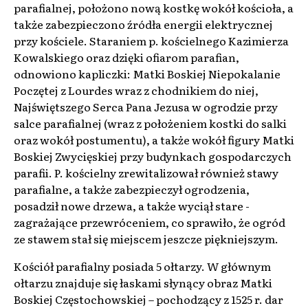
parafialnej, położono nową kostkę wokół kościoła, a
także zabezpieczono źródła energii elektrycznej
przy kościele. Staraniem p. kościelnego Kazimierza
Kowalskiego oraz dzięki ofiarom parafian,
odnowiono kapliczki: Matki Boskiej Niepokalanie
Poczętej z Lourdes wraz z chodnikiem do niej,
Najświętszego Serca Pana Jezusa w ogrodzie przy
salce parafialnej (wraz z położeniem kostki do salki
oraz wokół postumentu), a także wokół figury Matki
Boskiej Zwycięskiej przy budynkach gospodarczych
parafii. P. kościelny zrewitalizował również stawy
parafialne, a także zabezpieczył ogrodzenia,
posadził nowe drzewa, a także wyciął stare -
zagrażające przewróceniem, co sprawiło, że ogród
ze stawem stał się miejscem jeszcze piękniejszym.
Kościół parafialny posiada 5 ołtarzy. W głównym
ołtarzu znajduje się łaskami słynący obraz Matki
Boskiej Częstochowskiej – pochodzący z 1525 r. dar