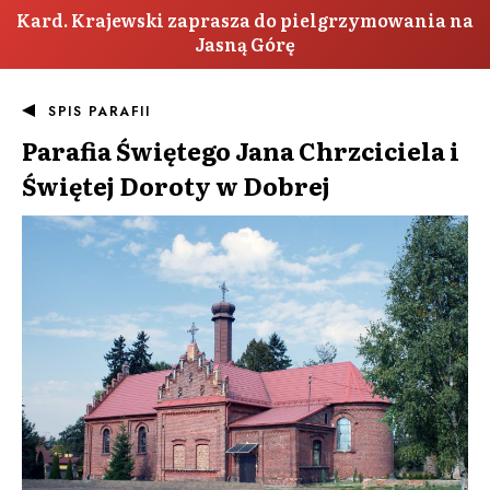
Kard. Krajewski zaprasza do pielgrzymowania na
Jasną Górę
SPIS PARAFII
Parafia
Świętego Jana Chrzciciela i
Świętej Doroty w Dobrej