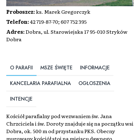
Proboszcz
:
ks. Marek Gregorczyk
Telefon
:
42 719-87-70; 607 752 395
Adres
:
Dobra, ul. Starowiejska 17 95-010 Stryków
Dobra
O PARAFII
MSZE ŚWIĘTE
INFORMACJE
KANCELARIA PARAFIALNA
OGŁOSZENIA
INTENCJE
Kościół parafialny pod wezwaniem św. Jana
Chrzciciela i św. Doroty znajduje się na początku wsi
Dobra, ok. 500 m od przystanku PKS. Obecny
murowany kościół stoi na miejscu dawnego