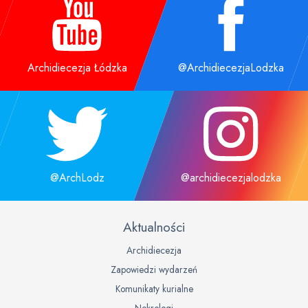
Archidiecezja Łódzka
@ArchidiecezjaLodzka
@ArchLodz
@archidiecezjalodzka
Aktualności
Archidiecezja
Zapowiedzi wydarzeń
Komunikaty kurialne