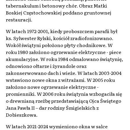
tabernakulum i betonowy chór. Obraz Matki
Boskiej Częstochowskiej poddano gruntownej
restauracji.
W latach 1972-2001, kiedy proboszczem parafii był
ks. Sylwester Rylski, kościół zradiofonizowano.
Wokół świątyni położono płyty chodnikowe. W
roku 1980 założono ogrzewanie elektryczne - piece
akumulacyjne. W roku 1984 odmalowano świątynię,
odnowiono ołtarze i żyrandole oraz
zakonserwowano dach i wieże. W latach 2003-2004
wstawiono nowe okna z witrażami. W 2005 roku
założono nowe ogrzewanie elektryczne -
promienniki. W 2006 roku świątynia wzbogaciła się
o drewnianą rzeźbę przedstawiającą Ojca Świętego
Jana Pawła II – dar rodziny Śmigielskich z
Dobieszkowa.
W latach 2021-2024 wymieniono okna w salce