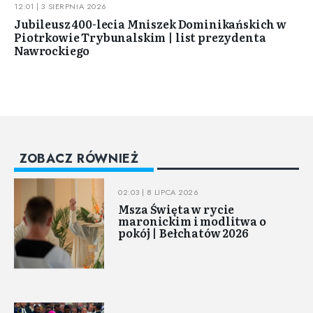
12:01 | 3 SIERPNIA 2026
Jubileusz 400-lecia Mniszek Dominikańskich w
Piotrkowie Trybunalskim | list prezydenta
Nawrockiego
ZOBACZ RÓWNIEŻ
02:03 | 8 LIPCA 2026
Msza Święta w rycie
maronickim i modlitwa o
pokój | Bełchatów 2026