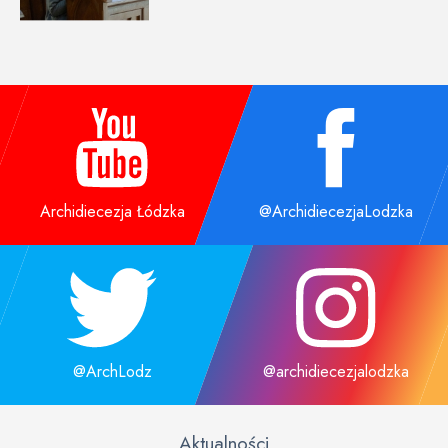
Archidiecezja Łódzka
@ArchidiecezjaLodzka
@ArchLodz
@archidiecezjalodzka
Aktualności