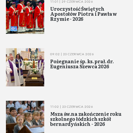
11:01 | 29 CZERWCA 2026
Uroczystość Świętych
Apostołów Piotra i Pawła w
Rzymie - 2026
09:02 | 23 CZERWCA 2026
Pożegnanie śp. ks. prał. dr.
Eugeniusza Szewca 2026
11:02 | 23 CZERWCA 2026
Msza św.na zakończenie roku
szkolnego łódzkich szkół
bernardyńskich - 2026