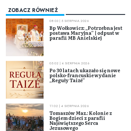
ZOBACZ RÓWNIEŻ
08:03 | 5 SIERPNIA 2026
Bp Wołkowicz: „Potrzebna jest
postawa Maryjna” | odpust w
parafii MB Anielskiej
05:02 | 4 SIERPNIA 2026
Po 30 latach ukazało się nowe
polsko-francuskie wydanie
„Reguły Taizé”
11:02 | 4 SIERPNIA 2026
Tomaszów Maz.: Kolonie z
Bogiem dzieci z parafii
Najświętszego Serca
Jezusowego