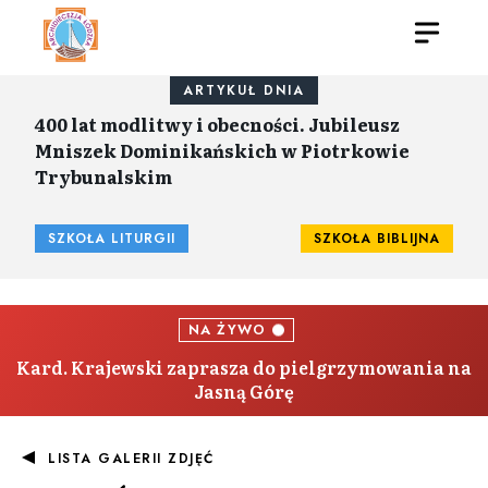
ARTYKUŁ DNIA
400 lat modlitwy i obecności. Jubileusz
Mniszek Dominikańskich w Piotrkowie
Trybunalskim
SZKOŁA LITURGII
SZKOŁA BIBLIJNA
NA ŻYWO
Kard. Krajewski zaprasza do pielgrzymowania na
Jasną Górę
LISTA GALERII ZDJĘĆ