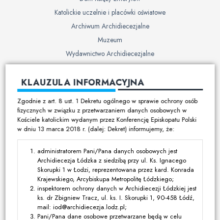
Katolickie uczelnie i placówki oświatowe
Archiwum Archidiecezjalne
Muzeum
Wydawnictwo Archidiecezjalne
Cmentarze
KLAUZULA INFORMACYJNA
Duszpasterstwo
Zgodnie z art. 8 ust. 1 Dekretu ogólnego w sprawie ochrony osób
Program duszpasterski
fizycznych w związku z przetwarzaniem danych osobowych w
Kościele katolickim wydanym przez Konferencję Episkopatu Polski
Kalendarz pracy duszpasterskiej
w dniu 13 marca 2018 r. (dalej: Dekret) informujemy, że:
Duszpasterstwo specjalistyczne
Ruchy i stowarzyszenia
administratorem Pani/Pana danych osobowych jest
Archidiecezja Łódzka z siedzibą przy ul. Ks. Ignacego
Multimedia
Skorupki 1 w Łodzi, reprezentowana przez kard. Konrada
Krajewskiego, Arcybiskupa Metropolitę Łódzkiego;
Filmy
inspektorem ochrony danych w Archidiecezji Łódzkiej jest
ks. dr Zbigniew Tracz, ul. ks. I. Skorupki 1, 90-458 Łódź,
Zdjęcia
mail: iod@archidiecezja.lodz.pl;
Media katolickie
Pani/Pana dane osobowe przetwarzane będą w celu