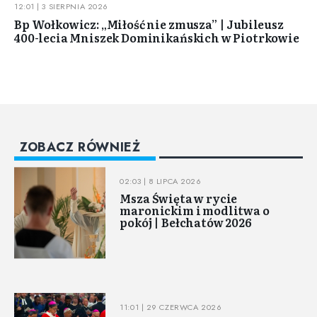
12:01 | 3 SIERPNIA 2026
Bp Wołkowicz: „Miłość nie zmusza” | Jubileusz
400-lecia Mniszek Dominikańskich w Piotrkowie
ZOBACZ RÓWNIEŻ
02:03 | 8 LIPCA 2026
Msza Święta w rycie
maronickim i modlitwa o
pokój | Bełchatów 2026
11:01 | 29 CZERWCA 2026