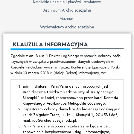
Katolickie uczelnie i placówki oświatowe
Archiwum Archidiecezjalne
Muzeum
Wydawnictwo Archidiecezjalne
Cmentarze
KLAUZULA INFORMACYJNA
Duszpasterstwo
Zgodnie z art. 8 ust. 1 Dekretu ogólnego w sprawie ochrony osób
Program duszpasterski
fizycznych w związku z przetwarzaniem danych osobowych w
Kościele katolickim wydanym przez Konferencję Episkopatu Polski
Kalendarz pracy duszpasterskiej
w dniu 13 marca 2018 r. (dalej: Dekret) informujemy, że:
Duszpasterstwo specjalistyczne
Ruchy i stowarzyszenia
administratorem Pani/Pana danych osobowych jest
Archidiecezja Łódzka z siedzibą przy ul. Ks. Ignacego
Multimedia
Skorupki 1 w Łodzi, reprezentowana przez kard. Konrada
Krajewskiego, Arcybiskupa Metropolitę Łódzkiego;
Filmy
inspektorem ochrony danych w Archidiecezji Łódzkiej jest
ks. dr Zbigniew Tracz, ul. ks. I. Skorupki 1, 90-458 Łódź,
Zdjęcia
mail: iod@archidiecezja.lodz.pl;
Media katolickie
Pani/Pana dane osobowe przetwarzane będą w celu
zapewnienia bezpieczeństwa usług i informacyjnym;