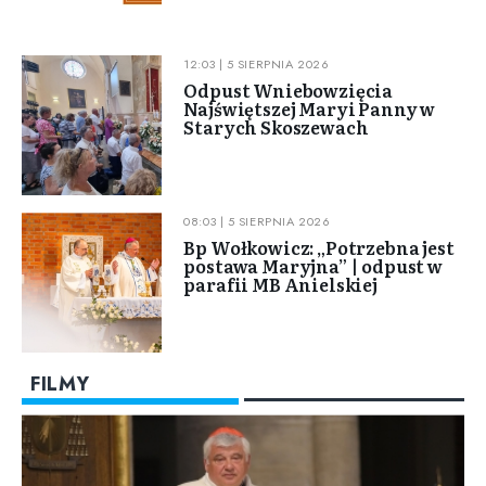
12:03 | 5 SIERPNIA 2026
Odpust Wniebowzięcia
Najświętszej Maryi Panny w
Starych Skoszewach
08:03 | 5 SIERPNIA 2026
Bp Wołkowicz: „Potrzebna jest
postawa Maryjna” | odpust w
parafii MB Anielskiej
FILMY