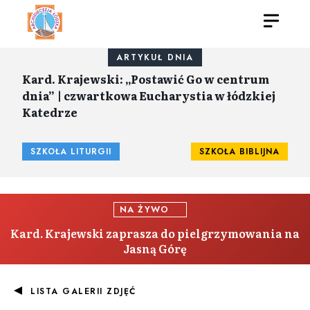
ARTYKUŁ DNIA
Kard. Krajewski: „Postawić Go w centrum
dnia” | czwartkowa Eucharystia w łódzkiej
Katedrze
SZKOŁA LITURGII
SZKOŁA BIBLIJNA
NA ŻYWO
Kard. Krajewski zaprasza do pielgrzymowania na
Jasną Górę
LISTA GALERII ZDJĘĆ