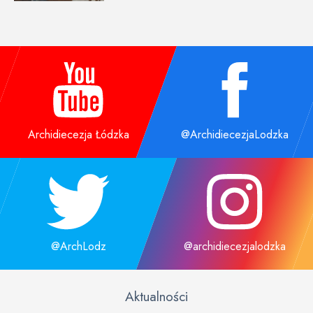
Archidiecezja Łódzka
@ArchidiecezjaLodzka
@ArchLodz
@archidiecezjalodzka
Aktualności