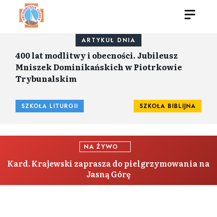
ARTYKUŁ DNIA
400 lat modlitwy i obecności. Jubileusz
Mniszek Dominikańskich w Piotrkowie
Trybunalskim
SZKOŁA LITURGII
SZKOŁA BIBLIJNA
NA ŻYWO
Kard. Krajewski zaprasza do pielgrzymowania na
Jasną Górę