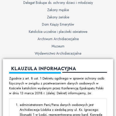
Delegat Biskupa ds. ochrony dzieci i młodzieży
Zakony męskie
Zakony żeńskie
Dom Księży Emerytów
Katolickie uczelnie i placówki oświatowe
Archiwum Archidiecezjalne
Muzeum
Wydawnictwo Archidiecezjalne
Cmentarze
KLAUZULA INFORMACYJNA
Duszpasterstwo
Zgodnie z art. 8 ust. 1 Dekretu ogólnego w sprawie ochrony osób
Program duszpasterski
fizycznych w związku z przetwarzaniem danych osobowych w
Kościele katolickim wydanym przez Konferencję Episkopatu Polski
Kalendarz pracy duszpasterskiej
w dniu 13 marca 2018 r. (dalej: Dekret) informujemy, że:
Duszpasterstwo specjalistyczne
Ruchy i stowarzyszenia
administratorem Pani/Pana danych osobowych jest
Archidiecezja Łódzka z siedzibą przy ul. Ks. Ignacego
Multimedia
Skorupki 1 w Łodzi, reprezentowana przez kard. Konrada