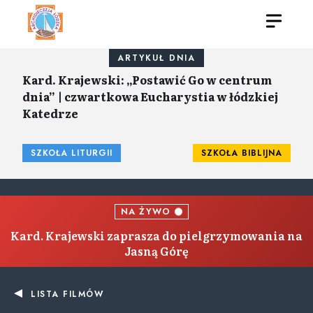
ARTYKUŁ DNIA
Kard. Krajewski: „Postawić Go w centrum
dnia” | czwartkowa Eucharystia w łódzkiej
Katedrze
SZKOŁA LITURGII
SZKOŁA BIBLIJNA
NA ŻYWO
Kard. Krajewski zaprasza do pielgrzymowania na
Jasną Górę
LISTA FILMÓW