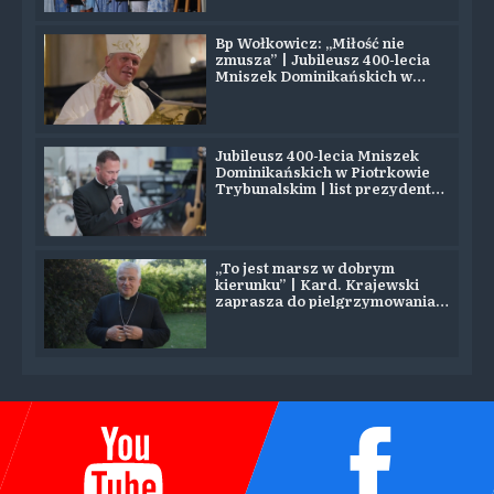
Bp Wołkowicz: „Miłość nie
zmusza” | Jubileusz 400-lecia
Mniszek Dominikańskich w
Piotrkowie
Jubileusz 400-lecia Mniszek
Dominikańskich w Piotrkowie
Trybunalskim | list prezydenta
Nawrockiego
„To jest marsz w dobrym
kierunku” | Kard. Krajewski
zaprasza do pielgrzymowania
na Jasną Górę