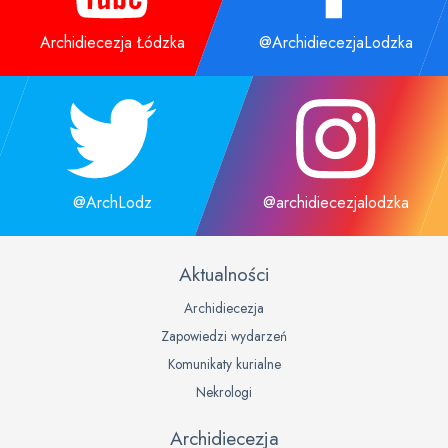
Archidiecezja Łódzka
@ArchidiecezjaLodzka
@ArchLodz
@archidiecezjalodzka
Aktualności
Archidiecezja
Zapowiedzi wydarzeń
Komunikaty kurialne
Nekrologi
Archidiecezja