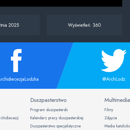
tnia 2025
Wyświetleń:
360
rchidiecezjaLodzka
@ArchLodz
Duszpasterstwo
Multimedia
Program duszpasterski
Filmy
rchidiecezji
Kalendarz pracy duszpasterskiej
Zdjęcia
Duszpasterstwo specjalistyczne
Media katolicki