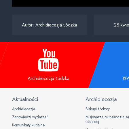
Autor:
Archidiecezja Łódzka
28 kwie
Archidiecezja Łódzka
@A
Aktualności
Archidiecezja
Archidiecezja
Biskupi Łódzcy
Zapowiedzi wydarzeń
Misjonarze Miłosierdzia A
Łódzkiej
Komunikaty kurialne