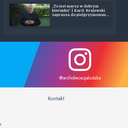
„To jest marsz w dobrym
kierunku” | Kard. Krajewski
zaprasza do pielgrzymowania
na Jasną Górę
@archidiecezjalodzka
Kontakt
e