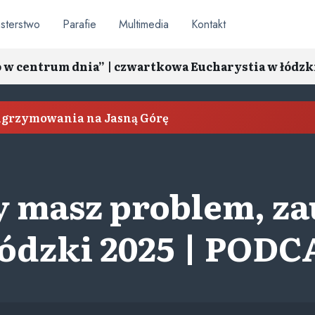
sterstwo
Parafie
Multimedia
Kontakt
o w centrum dnia” | czwartkowa Eucharystia w łódzk
elgrzymowania na Jasną Górę
y masz problem, za
ódzki 2025 | POD