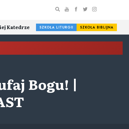
iej Katedrze
SZKOŁA LITURGII
SZKOŁA BIBLIJNA
ufaj Bogu! |
CAST