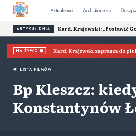
Aktualności
Archidiecezja
Duszpa
Kard. Krajewski: „Postawić G
ARTYKUŁ DNIA
Kard. Krajewski zaprasza do pi
NA ŻYWO
LISTA FILMÓW
Bp Kleszcz: kied
Konstantynów Ł