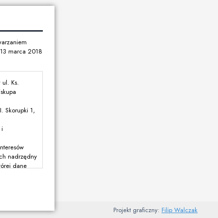
twarzaniem
u 13 marca 2018
ul. Ks.
iskupa
. Skorupki 1,
i
interesów
rych nadrzędny
tórej dane
dane dotyczą,
ej mającej
Projekt graficzny:
Filip Walczak