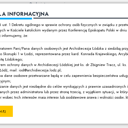
Ruchy i stowarzyszenia
LA INFORMACYJNA
ch w
8 ust. 1 Dekretu ogólnego w sprawie ochrony osób fizycznych w związku z prze
ch w Kościele katolickim wydanym przez Konferencję Episkopatu Polski w dni
t) informujemy, że:
y dzieci i
ratorem Pani/Pana danych osobowych jest Archidiecezja Łódzka z siedzibą przy 
o Skorupki 1 w Łodzi, reprezentowana przez kard. Konrada Krajewskiego, Arcyb
itę Łódzkiego;
rem ochrony danych w Archidiecezji Łódzkiej jest ks. dr Zbigniew Tracz, ul. ks. I
ódź, mail: iod@archidiecezja.lodz.pl;
ówki oświatowe
na dane osobowe przetwarzane będą w celu zapewnienia bezpieczeństwa usług 
cyjnym;
ne
rzanie danych jest niezbędne do celów wynikających z prawnie uzasadnionych 
anych przez administratora lub przez stronę trzecią, z wyjątkiem sytuacji, w któ
r wobec tych interesów mają interesy lub podstawowe prawa i wolności osoby, k
jalne
, wymagające ochrony danych osobowych, w szczególności, gdy osoba, której 
eckiem;
ALEJ
ą Pani/Pana danych osobowych jest Archidiecezja Łódzka;
na dane osobowe nie będą przekazywane do publicznej kościelnej osoby prawn
 poza terytorium Rzeczypospolitej Polskiej;