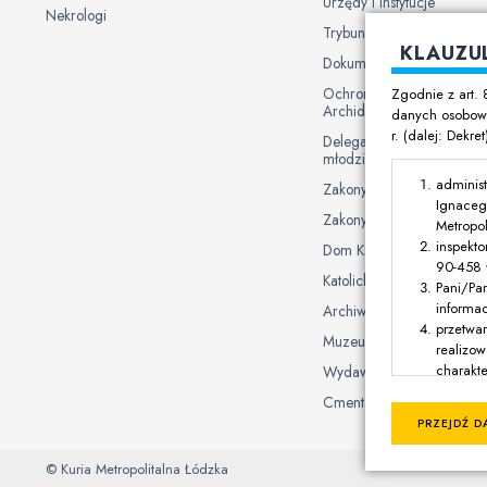
Urzędy i instytucje
Nekrologi
Trybunał Metropolitalny
KLAUZU
Dokumenty Kurii
Ochrona danych osobowy
Zgodnie z art. 
Archidiecezji Łódzkiej
danych osobowy
r. (dalej: Dekre
Delegat Biskupa ds. ochron
młodzieży
administ
Zakony męskie
Ignaceg
Zakony żeńskie
Metropol
inspekto
Dom Księży Emerytów
90-458 Ł
Katolickie uczelnie i plac
Pani/Pa
informa
Archiwum Archidiecezjal
przetwa
Muzeum
realizow
charakte
Wydawnictwo Archidiecez
dotyczą
Cmentarze
jest dzi
PRZEJDŹ D
odbiorc
Pani/Pa
© Kuria Metropolitalna Łódzka
siedzibę