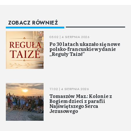
ZOBACZ RÓWNIEŻ
05:02 | 4 SIERPNIA 2026
Po 30 latach ukazało się nowe
polsko-francuskie wydanie
„Reguły Taizé”
11:02 | 4 SIERPNIA 2026
Tomaszów Maz.: Kolonie z
Bogiem dzieci z parafii
Najświętszego Serca
Jezusowego