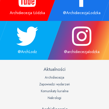
Archidiecezja Łódzka
@ArchidiecezjaLodzka
@ArchLodz
@archidiecezjalodzka
Aktualności
Archidiecezja
Zapowiedzi wydarzeń
Komunikaty kurialne
Nekrologi