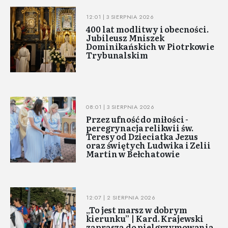
12:01 | 3 SIERPNIA 2026
400 lat modlitwy i obecności.
Jubileusz Mniszek
Dominikańskich w Piotrkowie
Trybunalskim
08:01 | 3 SIERPNIA 2026
Przez ufność do miłości -
peregrynacja relikwii św.
Teresy od Dzieciatka Jezus
oraz świętych Ludwika i Zelii
Martin w Bełchatowie
12:07 | 2 SIERPNIA 2026
„To jest marsz w dobrym
kierunku” | Kard. Krajewski
zaprasza do pielgrzymowania