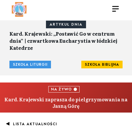
ARTYKUŁ DNIA
Kard. Krajewski: „Postawić Go w centrum
dnia” | czwartkowa Eucharystia w łódzkiej
Katedrze
SZKOŁA LITURGII
SZKOŁA BIBLIJNA
NA ŻYWO
Kard. Krajewski zaprasza do pielgrzymowania na
Jasną Górę
LISTA AKTUALNOŚCI