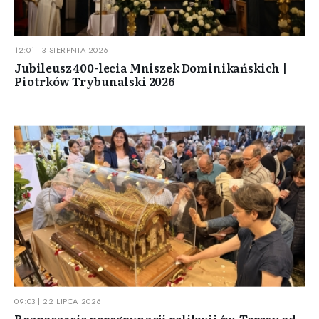
12:01 | 3 SIERPNIA 2026
Jubileusz 400-lecia Mniszek Dominikańskich |
Piotrków Trybunalski 2026
09:03 | 22 LIPCA 2026
Rozpoczęcie peregrynacji relikwii św. Teresy od