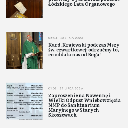
Łódzkiego Lata Organowego
08:04 | 30 LIPCA 2026
Kard. Krajewski podczas Mszy
św. czwartkowej: odrzućmy to,
co oddala nas od Boga!
01:03 | 29 LIPCA 2026
Zaproszenie na Nowennę i
Wielki Odpust Wniebowzięcia
NMP do Sanktuarium
Maryjnego w Starych
Skoszewach