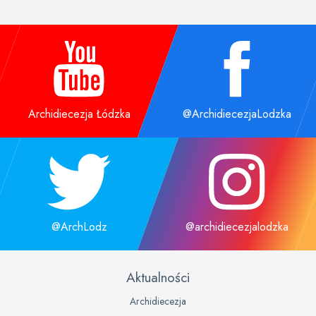
Archidiecezja Łódzka
@ArchidiecezjaLodzka
@ArchLodz
@archidiecezjalodzka
Aktualności
Archidiecezja