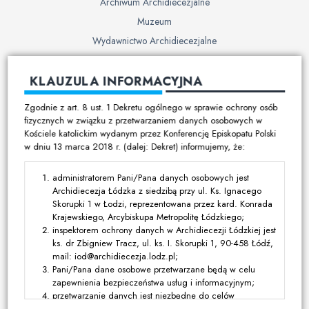
Archiwum Archidiecezjalne
Muzeum
Wydawnictwo Archidiecezjalne
Cmentarze
KLAUZULA INFORMACYJNA
Duszpasterstwo
Zgodnie z art. 8 ust. 1 Dekretu ogólnego w sprawie ochrony osób
Program duszpasterski
fizycznych w związku z przetwarzaniem danych osobowych w
Kościele katolickim wydanym przez Konferencję Episkopatu Polski
Kalendarz pracy duszpasterskiej
w dniu 13 marca 2018 r. (dalej: Dekret) informujemy, że:
Duszpasterstwo specjalistyczne
Ruchy i stowarzyszenia
administratorem Pani/Pana danych osobowych jest
Archidiecezja Łódzka z siedzibą przy ul. Ks. Ignacego
Multimedia
Skorupki 1 w Łodzi, reprezentowana przez kard. Konrada
Krajewskiego, Arcybiskupa Metropolitę Łódzkiego;
Filmy
inspektorem ochrony danych w Archidiecezji Łódzkiej jest
ks. dr Zbigniew Tracz, ul. ks. I. Skorupki 1, 90-458 Łódź,
Zdjęcia
mail: iod@archidiecezja.lodz.pl;
Media katolickie
Pani/Pana dane osobowe przetwarzane będą w celu
zapewnienia bezpieczeństwa usług i informacyjnym;
Kontakt
przetwarzanie danych jest niezbędne do celów
wynikających z prawnie uzasadnionych interesów