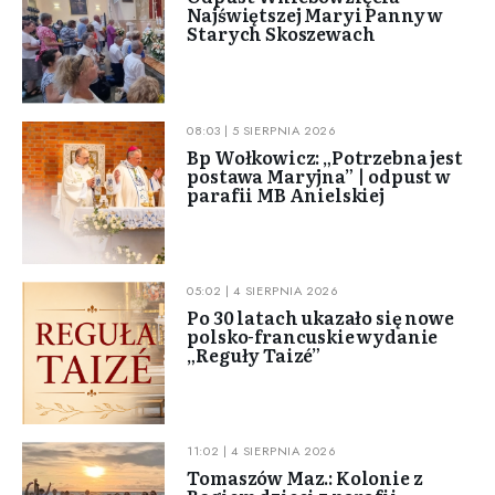
Najświętszej Maryi Panny w
Starych Skoszewach
08:03 | 5 SIERPNIA 2026
Bp Wołkowicz: „Potrzebna jest
postawa Maryjna” | odpust w
parafii MB Anielskiej
05:02 | 4 SIERPNIA 2026
Po 30 latach ukazało się nowe
polsko-francuskie wydanie
„Reguły Taizé”
11:02 | 4 SIERPNIA 2026
Tomaszów Maz.: Kolonie z