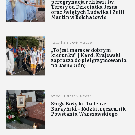
peregrynacja relikwii św.
Teresy od Dzieciatka Jezus
oraz świętych Ludwika i Zelii
Martin w Bełchatowie
12:07 | 2 SIERPNIA 2026
„To jest marsz w dobrym
kierunku” | Kard. Krajewski
zaprasza do pielgrzymowania
na Jasną Górę
07:06 | 1 SIERPNIA 2026
Sługa Boży ks. Tadeusz
Burzyński – łódzki męczennik
Powstania Warszawskiego