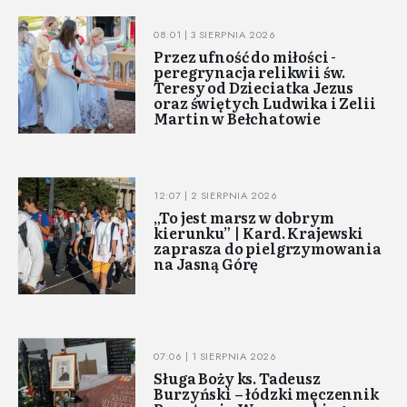
08:01 | 3 SIERPNIA 2026
Przez ufność do miłości -
peregrynacja relikwii św.
Teresy od Dzieciatka Jezus
oraz świętych Ludwika i Zelii
Martin w Bełchatowie
12:07 | 2 SIERPNIA 2026
„To jest marsz w dobrym
kierunku” | Kard. Krajewski
zaprasza do pielgrzymowania
na Jasną Górę
07:06 | 1 SIERPNIA 2026
Sługa Boży ks. Tadeusz
Burzyński – łódzki męczennik