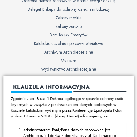
Ochrona danych osobowych w Archidiecezji Łódzkiej
Delegat Biskupa ds. ochrony dzieci i młodzieży
Zakony męskie
Zakony żeńskie
Dom Księży Emerytów
Katolickie uczelnie i placówki oświatowe
Archiwum Archidiecezjalne
Muzeum
Wydawnictwo Archidiecezjalne
Cmentarze
KLAUZULA INFORMACYJNA
Duszpasterstwo
Zgodnie z art. 8 ust. 1 Dekretu ogólnego w sprawie ochrony osób
Program duszpasterski
fizycznych w związku z przetwarzaniem danych osobowych w
Kościele katolickim wydanym przez Konferencję Episkopatu Polski
Kalendarz pracy duszpasterskiej
w dniu 13 marca 2018 r. (dalej: Dekret) informujemy, że:
Duszpasterstwo specjalistyczne
Ruchy i stowarzyszenia
administratorem Pani/Pana danych osobowych jest
Archidiecezja Łódzka z siedzibą przy ul. Ks. Ignacego