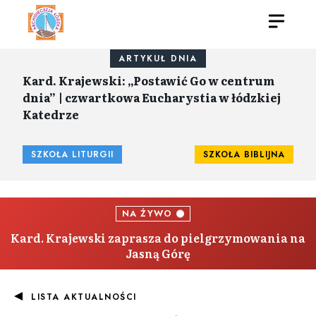
ARTYKUŁ DNIA
Kard. Krajewski: „Postawić Go w centrum
dnia” | czwartkowa Eucharystia w łódzkiej
Katedrze
SZKOŁA LITURGII
SZKOŁA BIBLIJNA
NA ŻYWO
Kard. Krajewski zaprasza do pielgrzymowania na
Jasną Górę
LISTA AKTUALNOŚCI