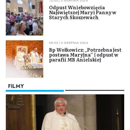
12:03 | 5 SIERPNIA 2026
Odpust Wniebowzięcia
Najświętszej Maryi Panny w
Starych Skoszewach
08:03 | 5 SIERPNIA 2026
Bp Wołkowicz: „Potrzebna jest
postawa Maryjna” | odpust w
parafii MB Anielskiej
FILMY