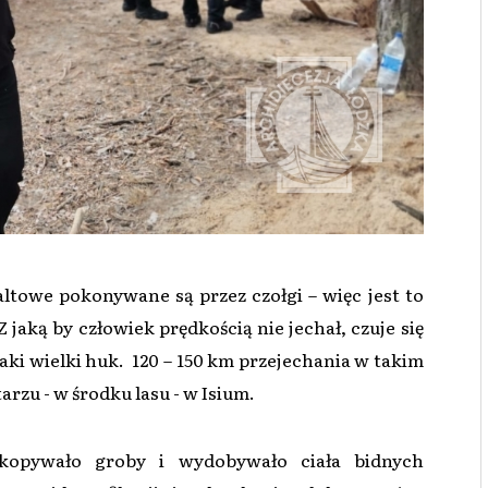
altowe pokonywane są przez czołgi – więc jest to
Z jaką by człowiek prędkością nie jechał, czuje się
taki wielki huk. 120 – 150 km przejechania w takim
rzu - w środku lasu - w Isium.
odkopywało groby i wydobywało ciała bidnych