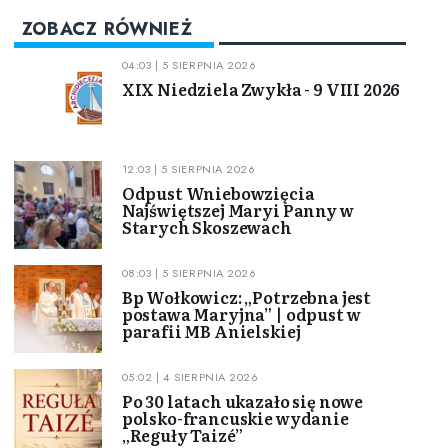
ZOBACZ RÓWNIEŻ
04:03 | 5 SIERPNIA 2026
XIX Niedziela Zwykła - 9 VIII 2026
12:03 | 5 SIERPNIA 2026
Odpust Wniebowzięcia
Najświętszej Maryi Panny w
Starych Skoszewach
08:03 | 5 SIERPNIA 2026
Bp Wołkowicz: „Potrzebna jest
postawa Maryjna” | odpust w
parafii MB Anielskiej
05:02 | 4 SIERPNIA 2026
Po 30 latach ukazało się nowe
polsko-francuskie wydanie
„Reguły Taizé”