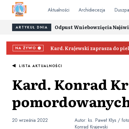
Aktualności
Archidiecezja
Duszpa
Odpust Wniebowzięcia Najświ
ARTYKUŁ DNIA
Kard. Krajewski zaprasza do pi
NA ŻYWO
LISTA AKTUALNOŚCI
Kard. Konrad Kr
pomordowanych
20 września 2022
Autor:
ks. Paweł Kłys / foto
Konrad Krajewski