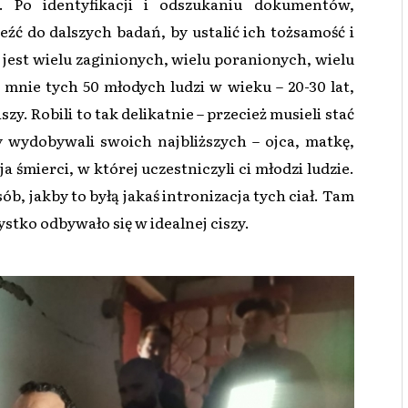
. Po identyfikacji i odszukaniu dokumentów,
źć do dalszych badań, by ustalić ich tożsamość i
jest wielu zaginionych, wielu poranionych, wielu
 mnie tych 50 młodych ludzi w wieku – 20-30 lat,
zy. Robili to tak delikatnie – przecież musieli stać
by wydobywali swoich najbliższych – ojca, matkę,
ja śmierci, w której uczestniczyli ci młodzi ludzie.
ób, jakby to byłą jakaś intronizacja tych ciał. Tam
ystko odbywało się w idealnej ciszy.