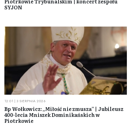
Piotrkowie Trybunalskim | koncert zespołu
SYJON
12:01 | 3 SIERPNIA 2026
Bp Wołkowicz: „Miłość nie zmusza” | Jubileusz
400-lecia Mniszek Dominikańskich w
Piotrkowie