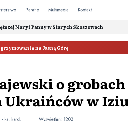
sterstwo
Parafie
Multimedia
Kontakt
ętszej Maryi Panny w Starych Skoszewach
elgrzymowania na Jasną Górę
ajewski o grobach
 Ukraińców w Izi
 - ks. kard.
Wyświetleń:
1203