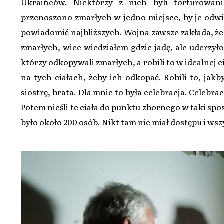
Ukraińców. Niektórzy z nich byli torturowani
przenoszono zmarłych w jedno miejsce, by je odwie
powiadomić najbliższych. Wojna zawsze zakłada, że 
zmarłych, wiec wiedziałem gdzie jadę, ale uderzyło
którzy odkopywali zmarłych, a robili to w idealnej cis
na tych ciałach, żeby ich odkopać. Robili to, jak
siostrę, brata. Dla mnie to była celebracja. Celebrac
Potem nieśli te ciała do punktu zbornego w taki spos
było około 200 osób. Nikt tam nie miał dostępu i wsz