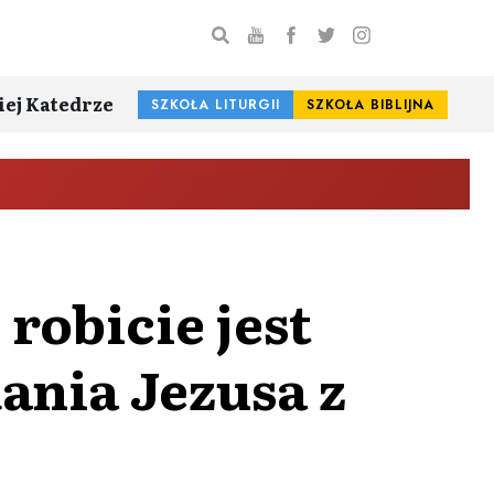
iej Katedrze
SZKOŁA LITURGII
SZKOŁA BIBLIJNA
 robicie jest
ania Jezusa z