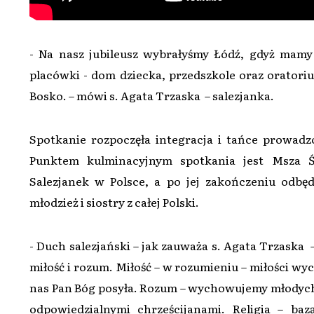
- Na nasz jubileusz wybrałyśmy Łódź, gdyż mam
placówki - dom dziecka, przedszkole oraz oratorium
Bosko. – mówi s. Agata Trzaska – salezjanka.
Spotkanie rozpoczęła integracja i tańce prowadz
Punktem kulminacyjnym spotkania jest Msza Św
Salezjanek w Polsce, a po jej zakończeniu odbę
młodzież i siostry z całej Polski.
- Duch salezjański – jak zauważa s. Agata Trzaska – 
miłość i rozum. Miłość – w rozumieniu – miłości wy
nas Pan Bóg posyła. Rozum – wychowujemy młodych l
odpowiedzialnymi chrześcijanami. Religia – ba