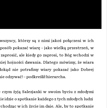
 wszyscy, którzy są z nimi jakoś połączeni w ich
sposób pokazać wiarę – jako wielką przestrzeń, w
aprosić, ale kiedy go zaprosi, to Bóg wchodzi w
akiej hojności dawania. Dlatego mówimy, że wiara
dokąd nie potrafimy wiary pokazać jako Dobrej
 nie odzywać! – podkreślił hierarcha.
 czym żyją Salezjanki w swoim byciu z młodymi
ie idzie o spotkanie każdego z tych młodych ludzi
wchodząc w ich życie im daje. Ale, by to spotkanie