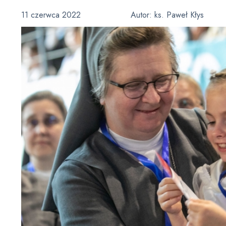
11 czerwca 2022
Autor:
ks. Paweł Kłys