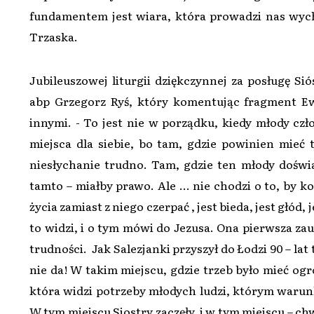
fundamentem jest wiara, która prowadzi nas wy
Trzaska.
Jubileuszowej liturgii dziękczynnej za posługę Si
abp Grzegorz Ryś, który komentując fragment Ewa
innymi. - To jest nie w porządku, kiedy młody czł
miejsca dla siebie, bo tam, gdzie powinien mieć 
niesłychanie trudno. Tam, gdzie ten młody doświa
tamto – miałby prawo. Ale … nie chodzi o to, by ko
życia zamiast z niego czerpać , jest bieda, jest głód,
to widzi, i o tym mówi do Jezusa. Ona pierwsza zau
trudności. Jak Salezjanki przyszył do Łodzi 90 – lat 
nie da! W takim miejscu, gdzie trzeb było mieć ogr
która widzi potrzeby młodych ludzi, którym warunki
W tym miejscu Siostry zaczęły, i w tym miejscu – chw