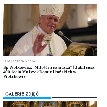
12:01 | 3 SIERPNIA 2026
Bp Wołkowicz: „Miłość nie zmusza” | Jubileusz
400-lecia Mniszek Dominikańskich w
Piotrkowie
GALERIE ZDJĘĆ