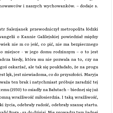
chowawców i naszych wychowanków. – dodaje s.
óstr Salezjanek przewodniczył metropolita łódzki
ngelii o Kannie Galilejskiej powiedział między
owiek nie m co jeść, co pić, nie ma bezpiecznego
to miejsce - w jego domu rodzinnym – o to jest
dcza biedy, która mu nie pozwala na to, czy na
goś oskarżać, ale tak się poukładało, że na progu
 jest lęk, jest niewiadoma, co do przyszłości. Maryja
waża ten brak i natychmiast próbuje zaradzić tej
temu (1930) to osiadły na Bałutach – biednej się już
omną wrażliwość miłosierdzia. I taką wrażliwość,
 życia, odebrały radość, odebrały szansę startu.
alić Boga - są do dzisiaj. Nie prowadzą tam żadnej