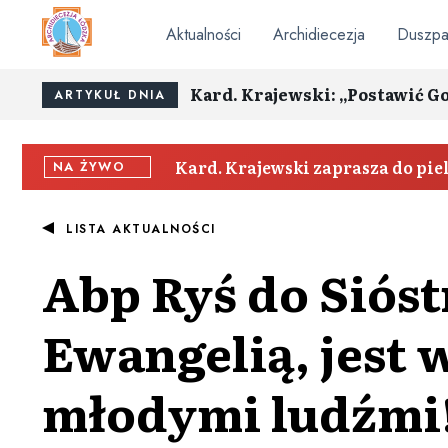
Aktualności
Archidiecezja
Duszpa
Kard. Krajewski: „Postawić G
ARTYKUŁ DNIA
Kard. Krajewski zaprasza do pi
NA ŻYWO
LISTA AKTUALNOŚCI
Abp Ryś do Sióstr
Ewangelią, jest
młodymi ludźmi