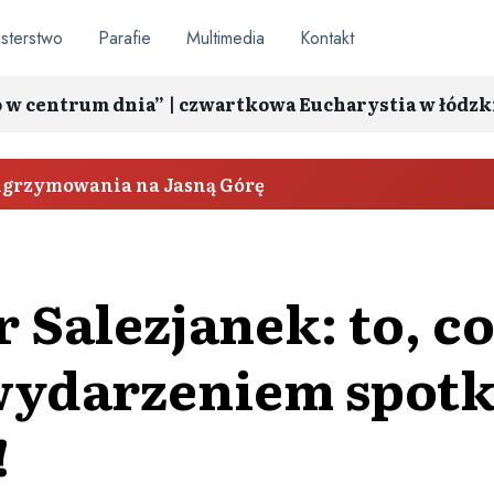
sterstwo
Parafie
Multimedia
Kontakt
o w centrum dnia” | czwartkowa Eucharystia w łódzk
elgrzymowania na Jasną Górę
 Salezjanek: to, co
 wydarzeniem spotk
!