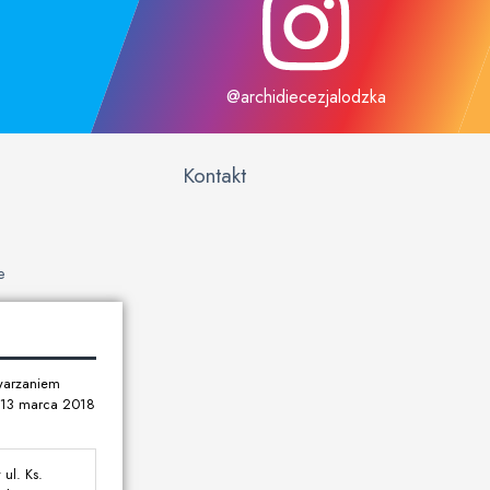
@archidiecezjalodzka
Kontakt
e
twarzaniem
u 13 marca 2018
ul. Ks.