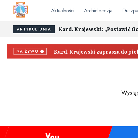
Aktualności
Archidiecezja
Duszpa
Kard. Krajewski: „Postawić G
ARTYKUŁ DNIA
Kard. Krajewski zaprasza do pi
NA ŻYWO
Wystąp