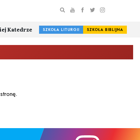
iej Katedrze
SZKOŁA LITURGII
SZKOŁA BIBLIJNA
stronę.