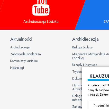
Archidiecezja Łódzka
@A
Aktualności
Archidiecezja
Archidiecezja
Biskupi Łódzcy
Zapowiedzi wydarzeń
Misjonarze Miłosierdzia A
Łódzkiej
Komunikaty kurialne
Urzędy i instytucje
Nekrologi
Trybunał Metropolitalny
KLAUZU
Dokumenty Kurii
Ochrona danych osobowy
Zgodnie z art. 
Archidiecezji Łódzkiej
danych osobowy
r. (dalej: Dekre
Delegat Biskupa ds. ochron
młodzieży
administ
Zakony męskie