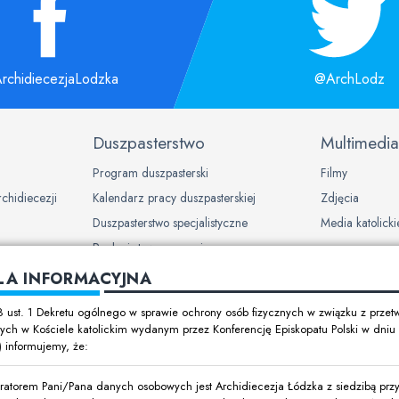
rchidiecezjaLodzka
@ArchLodz
Duszpasterstwo
Multimedia
Program duszpasterski
Filmy
rchidiecezji
Kalendarz pracy duszpasterskiej
Zdjęcia
Duszpasterstwo specjalistyczne
Media katolicki
Ruchy i stowarzyszenia
LA INFORMACYJNA
ch w
8 ust. 1 Dekretu ogólnego w sprawie ochrony osób fizycznych w związku z prze
ch w Kościele katolickim wydanym przez Konferencję Episkopatu Polski w dni
t) informujemy, że:
y dzieci i
ratorem Pani/Pana danych osobowych jest Archidiecezja Łódzka z siedzibą przy 