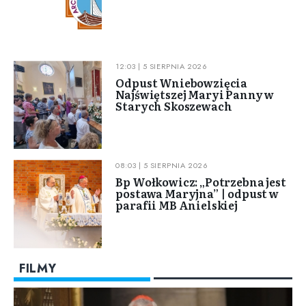
12:03 | 5 SIERPNIA 2026
Odpust Wniebowzięcia
Najświętszej Maryi Panny w
Starych Skoszewach
08:03 | 5 SIERPNIA 2026
Bp Wołkowicz: „Potrzebna jest
postawa Maryjna” | odpust w
parafii MB Anielskiej
FILMY