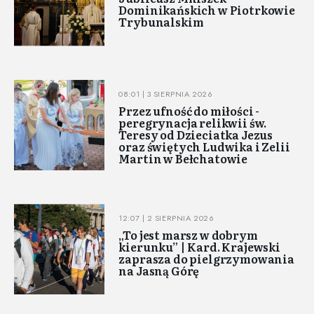
Dominikańskich w Piotrkowie
Trybunalskim
08:01 | 3 SIERPNIA 2026
Przez ufność do miłości -
peregrynacja relikwii św.
Teresy od Dzieciatka Jezus
oraz świętych Ludwika i Zelii
Martin w Bełchatowie
12:07 | 2 SIERPNIA 2026
„To jest marsz w dobrym
kierunku” | Kard. Krajewski
zaprasza do pielgrzymowania
na Jasną Górę