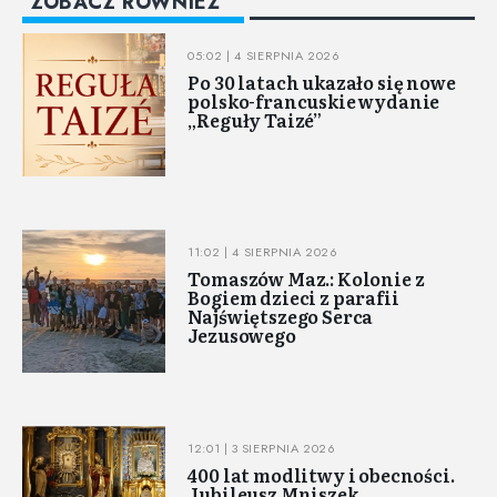
ZOBACZ RÓWNIEŻ
05:02 | 4 SIERPNIA 2026
Po 30 latach ukazało się nowe
polsko-francuskie wydanie
„Reguły Taizé”
11:02 | 4 SIERPNIA 2026
Tomaszów Maz.: Kolonie z
Bogiem dzieci z parafii
Najświętszego Serca
Jezusowego
12:01 | 3 SIERPNIA 2026
400 lat modlitwy i obecności.
Jubileusz Mniszek