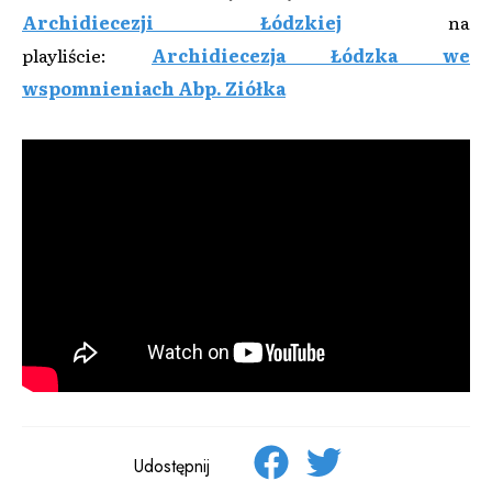
Archidiecezji Łódzkiej
na
playliście:
Archidiecezja Łódzka we
wspomnieniach Abp. Ziółka
Udostępnij