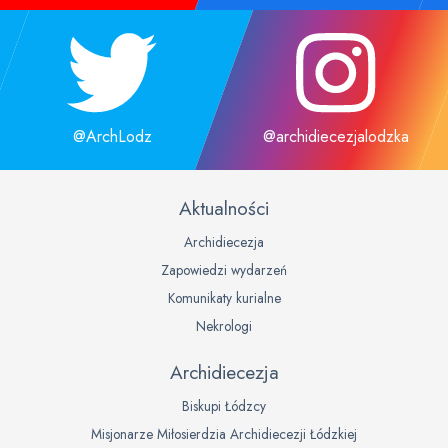
@ArchLodz
@archidiecezjalodzka
Aktualności
Archidiecezja
Zapowiedzi wydarzeń
Komunikaty kurialne
Nekrologi
Archidiecezja
Biskupi Łódzcy
Misjonarze Miłosierdzia Archidiecezji Łódzkiej