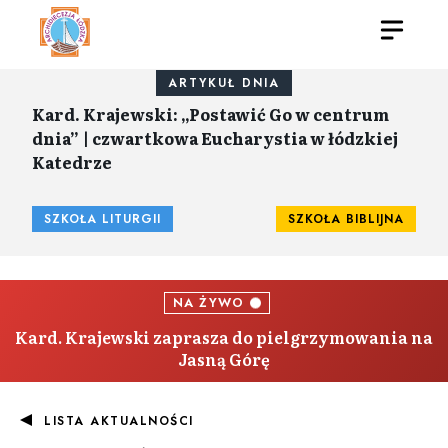
ARTYKUŁ DNIA
Kard. Krajewski: „Postawić Go w centrum
dnia” | czwartkowa Eucharystia w łódzkiej
Katedrze
SZKOŁA LITURGII
SZKOŁA BIBLIJNA
NA ŻYWO
Kard. Krajewski zaprasza do pielgrzymowania na
Jasną Górę
LISTA AKTUALNOŚCI