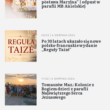
postawa Maryjna” | odpust w
parafii MB Anielskiej
05:02 | 4 SIERPNIA 2026
Po 30 latach ukazało się nowe
polsko-francuskie wydanie
„Reguły Taizé”
11:02 | 4 SIERPNIA 2026
Tomaszów Maz.: Kolonie z
Bogiem dzieci z parafii
Najświętszego Serca
Jezusowego