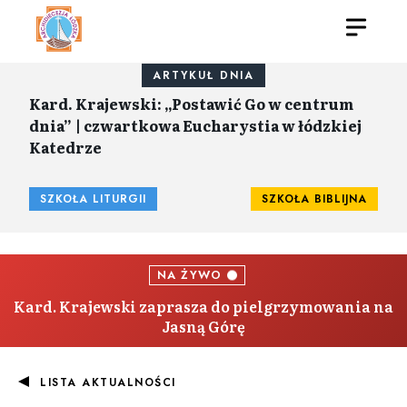
ARTYKUŁ DNIA
Kard. Krajewski: „Postawić Go w centrum
dnia” | czwartkowa Eucharystia w łódzkiej
Katedrze
SZKOŁA LITURGII
SZKOŁA BIBLIJNA
NA ŻYWO
Kard. Krajewski zaprasza do pielgrzymowania na
Jasną Górę
LISTA AKTUALNOŚCI