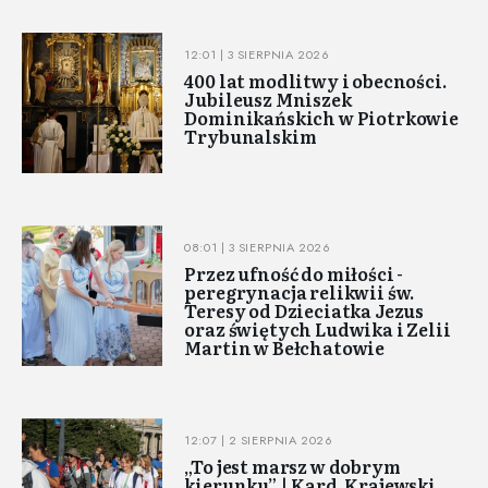
12:01 | 3 SIERPNIA 2026
400 lat modlitwy i obecności.
Jubileusz Mniszek
Dominikańskich w Piotrkowie
Trybunalskim
08:01 | 3 SIERPNIA 2026
Przez ufność do miłości -
peregrynacja relikwii św.
Teresy od Dzieciatka Jezus
oraz świętych Ludwika i Zelii
Martin w Bełchatowie
12:07 | 2 SIERPNIA 2026
„To jest marsz w dobrym
kierunku” | Kard. Krajewski