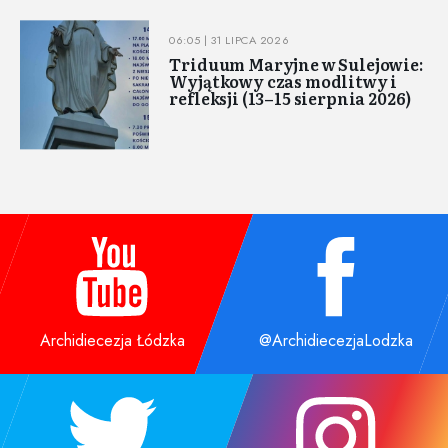
06:05 | 31 LIPCA 2026
Triduum Maryjne w Sulejowie:
Wyjątkowy czas modlitwy i
refleksji (13–15 sierpnia 2026)
Archidiecezja Łódzka
@ArchidiecezjaLodzka