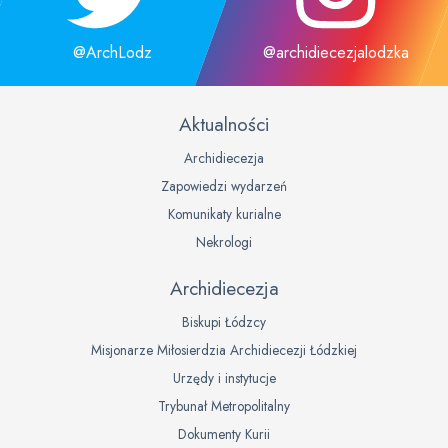
@ArchLodz
@archidiecezjalodzka
Aktualności
Archidiecezja
Zapowiedzi wydarzeń
Komunikaty kurialne
Nekrologi
Archidiecezja
Biskupi Łódzcy
Misjonarze Miłosierdzia Archidiecezji Łódzkiej
Urzędy i instytucje
Trybunał Metropolitalny
Dokumenty Kurii