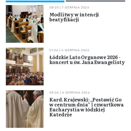
08:05 | 7 SIERPNIA 2026
Modlitwy w intencji
beatyfikacji
01:04 | 6 SIERPNIA 2026
Łódzkie Lato Organowe 2026 -
koncert u św. Jana Ewangelisty
08:04 | 6 SIERPNIA 2026
Kard. Krajewski: „Postawić Go
w centrum dnia” | czwartkowa
Eucharystia w łódzkiej
Katedrze