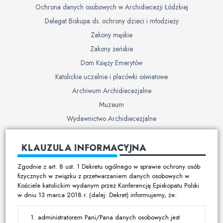
Ochrona danych osobowych w Archidiecezji Łódzkiej
Delegat Biskupa ds. ochrony dzieci i młodzieży
Zakony męskie
Zakony żeńskie
Dom Księży Emerytów
Katolickie uczelnie i placówki oświatowe
Archiwum Archidiecezjalne
Muzeum
Wydawnictwo Archidiecezjalne
Cmentarze
KLAUZULA INFORMACYJNA
Duszpasterstwo
Zgodnie z art. 8 ust. 1 Dekretu ogólnego w sprawie ochrony osób
Program duszpasterski
fizycznych w związku z przetwarzaniem danych osobowych w
Kościele katolickim wydanym przez Konferencję Episkopatu Polski
Kalendarz pracy duszpasterskiej
w dniu 13 marca 2018 r. (dalej: Dekret) informujemy, że:
Duszpasterstwo specjalistyczne
Ruchy i stowarzyszenia
administratorem Pani/Pana danych osobowych jest