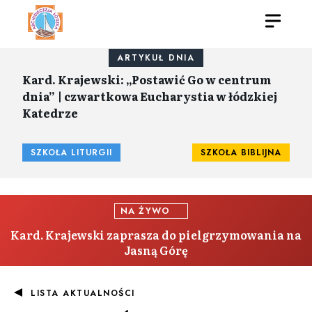
ARTYKUŁ DNIA
Kard. Krajewski: „Postawić Go w centrum
dnia” | czwartkowa Eucharystia w łódzkiej
Katedrze
SZKOŁA LITURGII
SZKOŁA BIBLIJNA
NA ŻYWO
Kard. Krajewski zaprasza do pielgrzymowania na
Jasną Górę
LISTA AKTUALNOŚCI