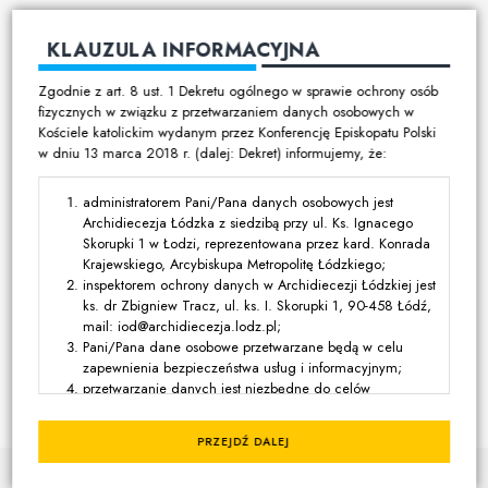
Cmentarze
KLAUZULA INFORMACYJNA
Duszpasterstwo
Zgodnie z art. 8 ust. 1 Dekretu ogólnego w sprawie ochrony osób
Program duszpasterski
fizycznych w związku z przetwarzaniem danych osobowych w
Kościele katolickim wydanym przez Konferencję Episkopatu Polski
Kalendarz pracy duszpasterskiej
w dniu 13 marca 2018 r. (dalej: Dekret) informujemy, że:
Duszpasterstwo specjalistyczne
Ruchy i stowarzyszenia
administratorem Pani/Pana danych osobowych jest
Archidiecezja Łódzka z siedzibą przy ul. Ks. Ignacego
Multimedia
Skorupki 1 w Łodzi, reprezentowana przez kard. Konrada
Krajewskiego, Arcybiskupa Metropolitę Łódzkiego;
Filmy
inspektorem ochrony danych w Archidiecezji Łódzkiej jest
ks. dr Zbigniew Tracz, ul. ks. I. Skorupki 1, 90-458 Łódź,
Zdjęcia
mail: iod@archidiecezja.lodz.pl;
Media katolickie
Pani/Pana dane osobowe przetwarzane będą w celu
zapewnienia bezpieczeństwa usług i informacyjnym;
przetwarzanie danych jest niezbędne do celów
Kontakt
wynikających z prawnie uzasadnionych interesów
realizowanych przez administratora lub przez stronę trzecią,
PRZEJDŹ DALEJ
z wyjątkiem sytuacji, w których nadrzędny charakter wobec
© Kuria Metropolitalna Łódzka
tych interesów mają interesy lub podstawowe prawa i
Projekt graficzny:
Filip Walczak