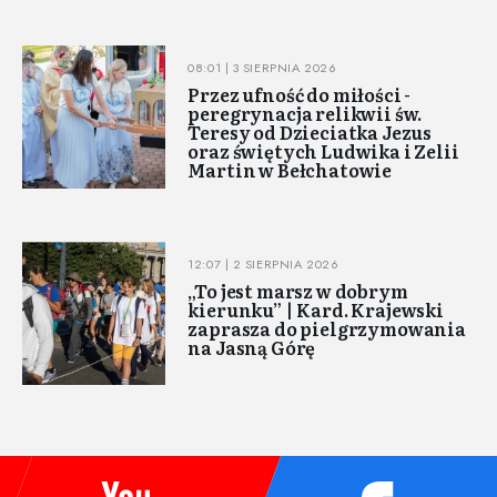
08:01 | 3 SIERPNIA 2026
Przez ufność do miłości -
peregrynacja relikwii św.
Teresy od Dzieciatka Jezus
oraz świętych Ludwika i Zelii
Martin w Bełchatowie
12:07 | 2 SIERPNIA 2026
„To jest marsz w dobrym
kierunku” | Kard. Krajewski
zaprasza do pielgrzymowania
na Jasną Górę