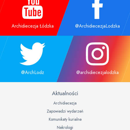
Archidiecezja Łódzka
@ArchidiecezjaLodzka
@ArchLodz
@archidiecezjalodzka
Aktualności
Archidiecezja
Zapowiedzi wydarzeń
Komunikaty kurialne
Nekrologi