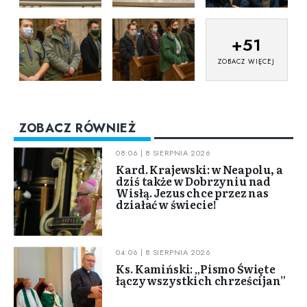
+
51
ZOBACZ WIĘCEJ
ZOBACZ RÓWNIEŻ
08:06 | 8 SIERPNIA 2026
Kard. Krajewski: w Neapolu, a
dziś także w Dobrzyniu nad
Wisłą. Jezus chce przez nas
działać w świecie!
04:06 | 8 SIERPNIA 2026
Ks. Kamiński: „Pismo Święte
łączy wszystkich chrześcijan”