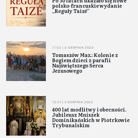
Po 30 latach ukazało się nowe
polsko-francuskie wydanie
„Reguły Taizé”
11:02 | 4 SIERPNIA 2026
Tomaszów Maz.: Kolonie z
Bogiem dzieci z parafii
Najświętszego Serca
Jezusowego
12:01 | 3 SIERPNIA 2026
400 lat modlitwy i obecności.
Jubileusz Mniszek
Dominikańskich w Piotrkowie
Trybunalskim