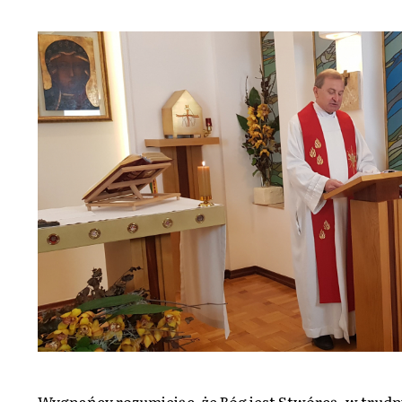
Wygnańcy rozumiejąc, że Bóg jest Stwórcą, w trud