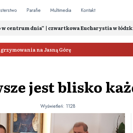
sterstwo
Parafie
Multimedia
Kontakt
o w centrum dnia” | czwartkowa Eucharystia w łódzk
elgrzymowania na Jasną Górę
sze jest blisko każ
Wyświetleń:
1128