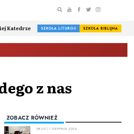
iej Katedrze
SZKOŁA LITURGII
SZKOŁA BIBLIJNA
dego z nas
ZOBACZ RÓWNIEŻ
08:05 | 7 SIERPNIA 2026