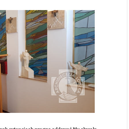
nych sytuacjach pragną oddawać Mu chwałę.