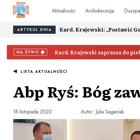
Aktualności
Archidiecezja
Duszpa
Kard. Krajewski: „Postawić G
ARTYKUŁ DNIA
Kard. Krajewski zaprasza do pi
NA ŻYWO
LISTA AKTUALNOŚCI
Abp Ryś: Bóg zaw
18 listopada 2020
Autor:
Julia Saganiak