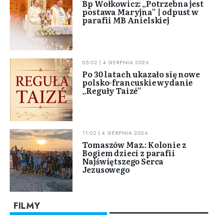
Bp Wołkowicz: „Potrzebna jest
postawa Maryjna” | odpust w
parafii MB Anielskiej
05:02 | 4 SIERPNIA 2026
Po 30 latach ukazało się nowe
polsko-francuskie wydanie
„Reguły Taizé”
11:02 | 4 SIERPNIA 2026
Tomaszów Maz.: Kolonie z
Bogiem dzieci z parafii
Najświętszego Serca
Jezusowego
FILMY