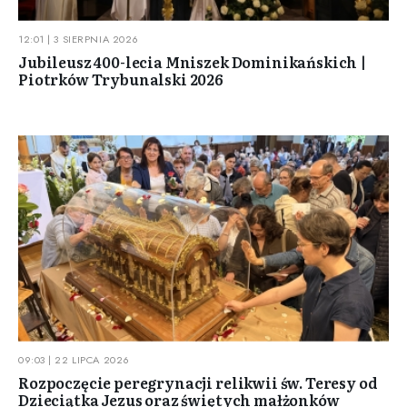
12:01 | 3 SIERPNIA 2026
Jubileusz 400-lecia Mniszek Dominikańskich |
Piotrków Trybunalski 2026
09:03 | 22 LIPCA 2026
Rozpoczęcie peregrynacji relikwii św. Teresy od
Dzieciątka Jezus oraz świętych małżonków