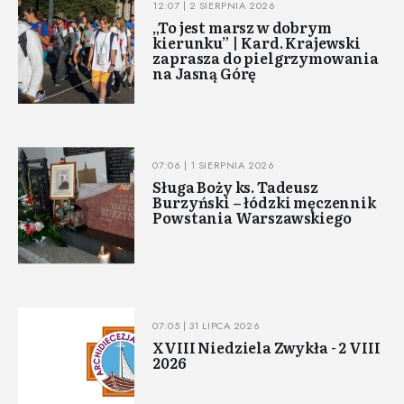
12:07 | 2 SIERPNIA 2026
„To jest marsz w dobrym
kierunku” | Kard. Krajewski
zaprasza do pielgrzymowania
na Jasną Górę
07:06 | 1 SIERPNIA 2026
Sługa Boży ks. Tadeusz
Burzyński – łódzki męczennik
Powstania Warszawskiego
07:05 | 31 LIPCA 2026
XVIII Niedziela Zwykła - 2 VIII
2026