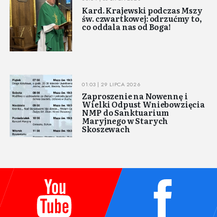
Kard. Krajewski podczas Mszy
św. czwartkowej: odrzućmy to,
co oddala nas od Boga!
01:03 | 29 LIPCA 2026
Zaproszenie na Nowennę i
Wielki Odpust Wniebowzięcia
NMP do Sanktuarium
Maryjnego w Starych
Skoszewach