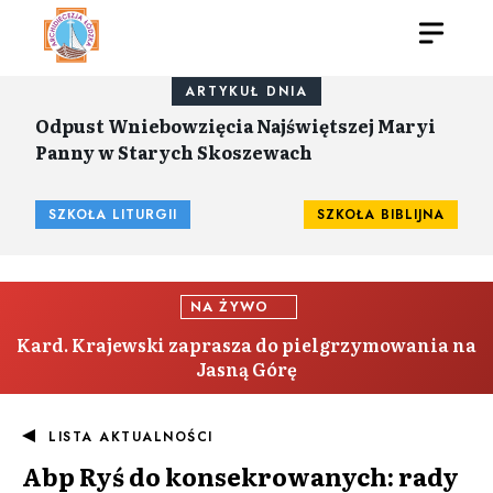
ARTYKUŁ DNIA
Odpust Wniebowzięcia Najświętszej Maryi
Panny w Starych Skoszewach
SZKOŁA LITURGII
SZKOŁA BIBLIJNA
NA ŻYWO
Kard. Krajewski zaprasza do pielgrzymowania na
Jasną Górę
LISTA AKTUALNOŚCI
Abp Ryś do konsekrowanych: rady