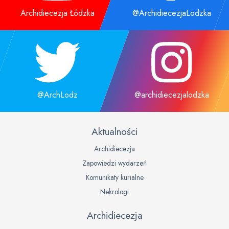
Archidiecezja Łódzka
@ArchidiecezjaLodzka
@ArchLodz
@archidiecezjalodzka
Aktualności
Archidiecezja
Zapowiedzi wydarzeń
Komunikaty kurialne
Nekrologi
Archidiecezja