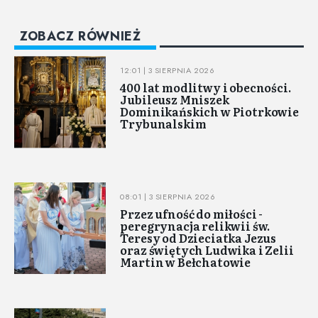
ZOBACZ RÓWNIEŻ
12:01 | 3 SIERPNIA 2026
400 lat modlitwy i obecności.
Jubileusz Mniszek
Dominikańskich w Piotrkowie
Trybunalskim
08:01 | 3 SIERPNIA 2026
Przez ufność do miłości -
peregrynacja relikwii św.
Teresy od Dzieciatka Jezus
oraz świętych Ludwika i Zelii
Martin w Bełchatowie