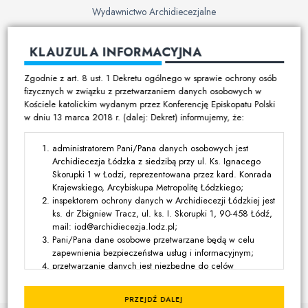
Wydawnictwo Archidiecezjalne
Cmentarze
KLAUZULA INFORMACYJNA
Duszpasterstwo
Zgodnie z art. 8 ust. 1 Dekretu ogólnego w sprawie ochrony osób
Program duszpasterski
fizycznych w związku z przetwarzaniem danych osobowych w
Kościele katolickim wydanym przez Konferencję Episkopatu Polski
Kalendarz pracy duszpasterskiej
w dniu 13 marca 2018 r. (dalej: Dekret) informujemy, że:
Duszpasterstwo specjalistyczne
Ruchy i stowarzyszenia
administratorem Pani/Pana danych osobowych jest
Archidiecezja Łódzka z siedzibą przy ul. Ks. Ignacego
Multimedia
Skorupki 1 w Łodzi, reprezentowana przez kard. Konrada
Krajewskiego, Arcybiskupa Metropolitę Łódzkiego;
Filmy
inspektorem ochrony danych w Archidiecezji Łódzkiej jest
ks. dr Zbigniew Tracz, ul. ks. I. Skorupki 1, 90-458 Łódź,
Zdjęcia
mail: iod@archidiecezja.lodz.pl;
Media katolickie
Pani/Pana dane osobowe przetwarzane będą w celu
zapewnienia bezpieczeństwa usług i informacyjnym;
przetwarzanie danych jest niezbędne do celów
Kontakt
wynikających z prawnie uzasadnionych interesów
realizowanych przez administratora lub przez stronę trzecią,
PRZEJDŹ DALEJ
z wyjątkiem sytuacji, w których nadrzędny charakter wobec