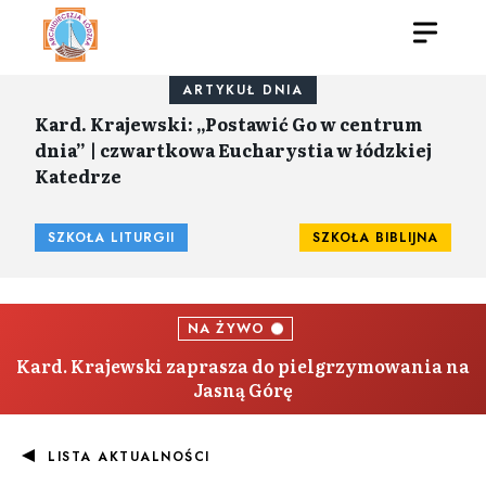
ARTYKUŁ DNIA
Kard. Krajewski: „Postawić Go w centrum
dnia” | czwartkowa Eucharystia w łódzkiej
Katedrze
SZKOŁA LITURGII
SZKOŁA BIBLIJNA
NA ŻYWO
Kard. Krajewski zaprasza do pielgrzymowania na
Jasną Górę
LISTA AKTUALNOŚCI