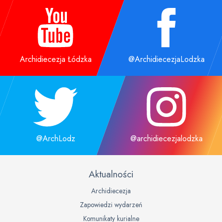
Archidiecezja Łódzka
@ArchidiecezjaLodzka
@ArchLodz
@archidiecezjalodzka
Aktualności
Archidiecezja
Zapowiedzi wydarzeń
Komunikaty kurialne