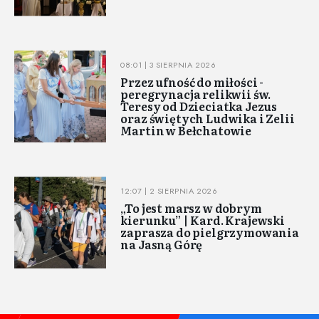
08:01 | 3 SIERPNIA 2026
Przez ufność do miłości -
peregrynacja relikwii św.
Teresy od Dzieciatka Jezus
oraz świętych Ludwika i Zelii
Martin w Bełchatowie
12:07 | 2 SIERPNIA 2026
„To jest marsz w dobrym
kierunku” | Kard. Krajewski
zaprasza do pielgrzymowania
na Jasną Górę