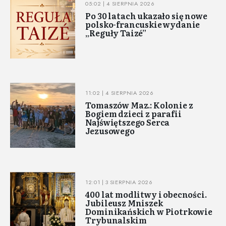
05:02 | 4 SIERPNIA 2026
Po 30 latach ukazało się nowe
polsko-francuskie wydanie
„Reguły Taizé”
11:02 | 4 SIERPNIA 2026
Tomaszów Maz.: Kolonie z
Bogiem dzieci z parafii
Najświętszego Serca
Jezusowego
12:01 | 3 SIERPNIA 2026
400 lat modlitwy i obecności.
Jubileusz Mniszek
Dominikańskich w Piotrkowie
Trybunalskim