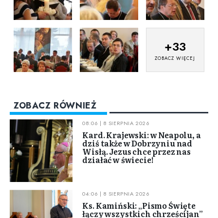
+
33
ZOBACZ WIĘCEJ
ZOBACZ RÓWNIEŻ
08:06 | 8 SIERPNIA 2026
Kard. Krajewski: w Neapolu, a
dziś także w Dobrzyniu nad
Wisłą. Jezus chce przez nas
działać w świecie!
04:06 | 8 SIERPNIA 2026
Ks. Kamiński: „Pismo Święte
łączy wszystkich chrześcijan”